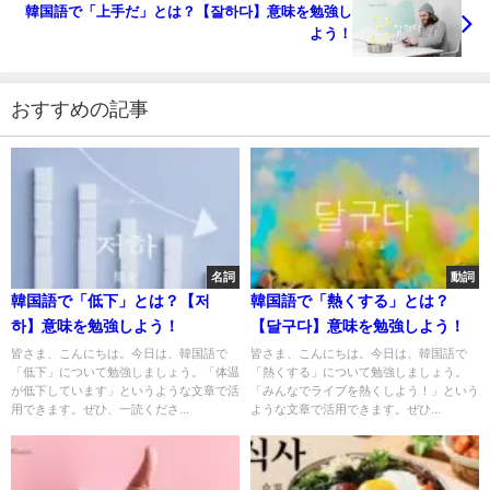
韓国語で「上手だ」とは？【잘하다】意味を勉強し
よう！
おすすめの記事
名詞
動詞
韓国語で「低下」とは？【저
韓国語で「熱くする」とは？
하】意味を勉強しよう！
【달구다】意味を勉強しよう！
皆さま、こんにちは。今日は、韓国語で
皆さま、こんにちは。今日は、韓国語で
「低下」について勉強しましょう。「体温
「熱くする」について勉強しましょう。
が低下しています」というような文章で活
「みんなでライブを熱くしよう！」という
用できます。ぜひ、一読くださ...
ような文章で活用できます。ぜひ...