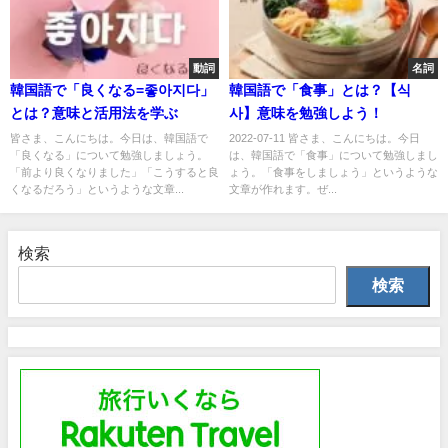
動詞
名詞
韓国語で「良くなる=좋아지다」
韓国語で「食事」とは？【식
とは？意味と活用法を学ぶ
사】意味を勉強しよう！
皆さま、こんにちは。今日は、韓国語で
2022-07-11 皆さま、こんにちは。今日
「良くなる」について勉強しましょう。
は、韓国語で「食事」について勉強しまし
「前より良くなりました」「こうすると良
ょう。「食事をしましょう」というような
くなるだろう」というような文章...
文章が作れます。ぜ...
検索
検索