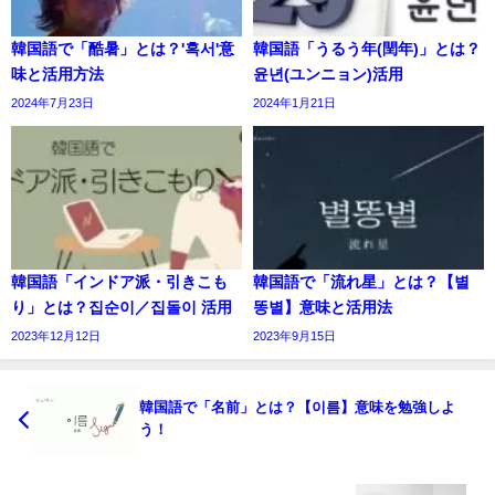
韓国語で「酷暑」とは？'혹서'意
韓国語「うるう年(閏年)」とは？
味と活用方法
윤년(ユンニョン)活用
2024年7月23日
2024年1月21日
韓国語「インドア派・引きこも
韓国語で「流れ星」とは？【별
り」とは？집순이／집돌이 活用
똥별】意味と活用法
2023年12月12日
2023年9月15日
韓国語で「名前」とは？【이름】意味を勉強しよ
う！