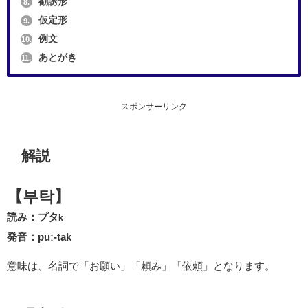
勧誘形
8.
仮定形
9.
例文
10.
あとがき
11.
スポンサーリンク
解説
【부탁】
読み：プタ
k
発音：puː-tak
意味は、名詞で「お願い」「頼み」「依頼」となります。