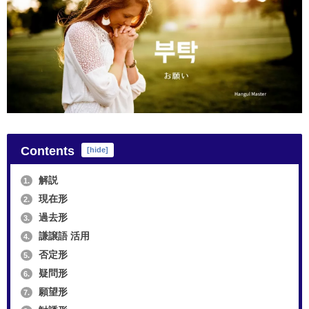
Contents
[
hide
]
解説
1.
現在形
2.
過去形
3.
謙譲語 活用
4.
否定形
5.
疑問形
6.
願望形
7.