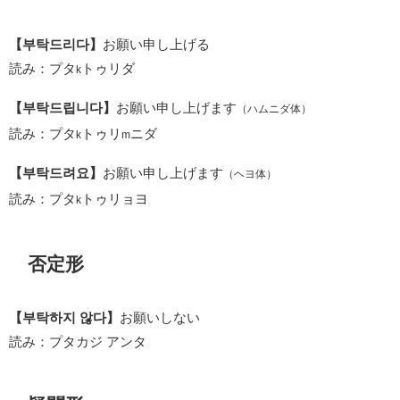
【부탁드리다】
お願い申し上げる
読み：プタ
トゥリダ
k
【부탁드립니다】
お願い申し上げます
（ハムニダ体）
読み：プタ
トゥリ
ニダ
k
m
【부탁드려요】
お願い申し上げます
（ヘヨ体）
読み：プタ
トゥリョヨ
k
否定形
【부탁하지 않다】
お願いしない
読み：プタカジ アンタ