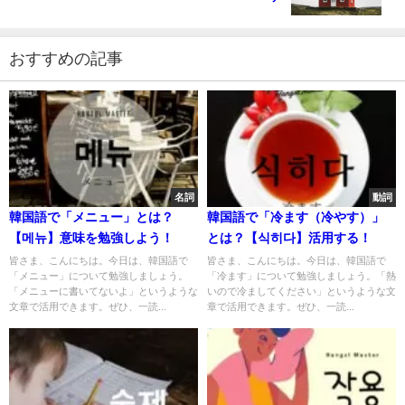
おすすめの記事
名詞
動詞
韓国語で「メニュー」とは？
韓国語で「冷ます（冷やす）」
【메뉴】意味を勉強しよう！
とは？【식히다】活用する！
皆さま、こんにちは。今日は、韓国語で
皆さま、こんにちは。今日は、韓国語で
「メニュー」について勉強しましょう。
「冷ます」について勉強しましょう。「熱
「メニューに書いてないよ」というような
いので冷ましてください」というような文
文章で活用できます。ぜひ、一読...
章で活用できます。ぜひ、一読...