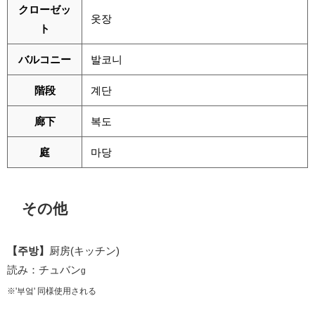
クローゼッ
옷장
ト
バルコニー
발코니
階段
계단
廊下
복도
庭
마당
その他
【주방】
厨房(キッチン)
読み：チュバン
g
※'부엌' 同様使用される