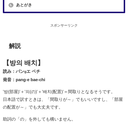
あとがき
5.
スポンサーリンク
解説
【방의 배치】
読み：パン
エ ベチ
g
発音：pang-e bae-chi
'방(部屋)'＋'의(の)'＋'배치(配置)'＝間取りとなるそうです。
日本語で訳すときは、「間取りが～」でもいいですし、「部屋
の配置が～」でも大丈夫です。
助詞の「の」を外しても構いません。