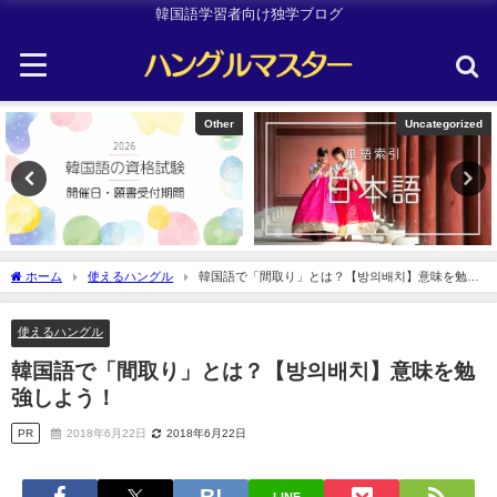
韓国語学習者向け独学ブログ
Uncategorized
TOPIK
ホーム
使えるハングル
韓国語で「間取り」とは？【방의배치】意味を勉強
しよう！
使えるハングル
韓国語で「間取り」とは？【방의배치】意味を勉
強しよう！
PR
2018年6月22日
2018年6月22日