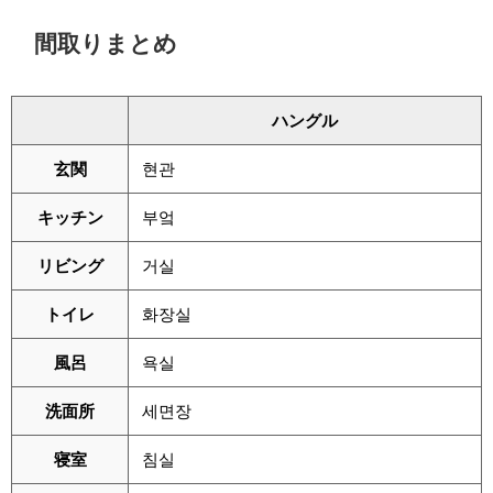
間取りまとめ
ハングル
玄関
현관
キッチン
부엌
リビング
거실
トイレ
화장실
風呂
욕실
洗面所
세면장
寝室
침실