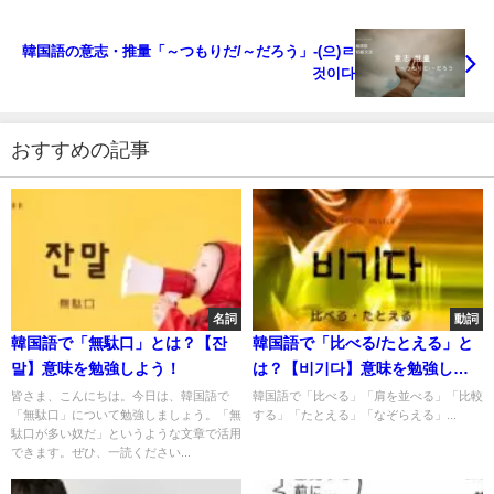
韓国語の意志・推量「～つもりだ/～だろう」-(으)ㄹ
것이다
おすすめの記事
名詞
動詞
韓国語で「無駄口」とは？【잔
韓国語で「比べる/たとえる」と
말】意味を勉強しよう！
は？【비기다】意味を勉強しよ
う！
皆さま、こんにちは。今日は、韓国語で
韓国語で「比べる」「肩を並べる」「比較
「無駄口」について勉強しましょう。「無
する」「たとえる」「なぞらえる」...
駄口が多い奴だ」というような文章で活用
できます。ぜひ、一読ください...