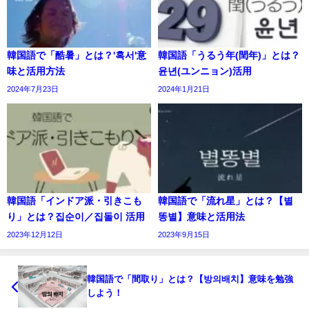
韓国語で「酷暑」とは？'혹서'意
韓国語「うるう年(閏年)」とは？
味と活用方法
윤년(ユンニョン)活用
2024年7月23日
2024年1月21日
韓国語「インドア派・引きこも
韓国語で「流れ星」とは？【별
り」とは？집순이／집돌이 活用
똥별】意味と活用法
2023年12月12日
2023年9月15日
韓国語で「間取り」とは？【방의배치】意味を勉強
しよう！