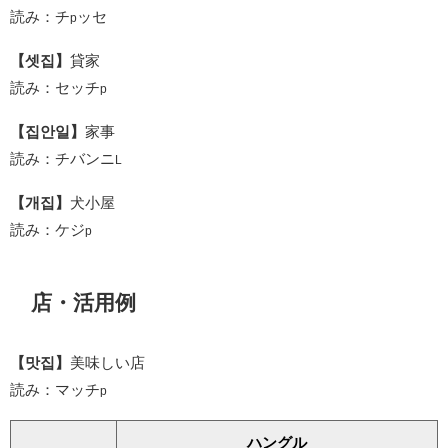
読み：チ
ッセ
p
【셋집】
貸家
読み：セッチ
p
【집안일】
家事
読み：チバンニ
L
【개집】
犬小屋
読み：ケジ
p
店・活用例
【맛집】
美味しい店
読み：マッチ
p
ハングル