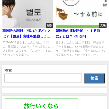
副詞
文法
韓国語の副詞「別に/さほど」と
韓国語の連結語尾「～する前
は？【별로】意味を勉強しよ
に」とは？ -기 전에
う！
2022-07-24 皆さま、こんにちは。今日
皆さま、こんにちは。今回は、韓国語で
は、韓国語で「あまり」「それほど」につ
「～する前に」という表現を学びましょ
いて勉強しましょう。「いまいちですね」
う。「出発する前に」「食べる前に」とい
というような文章で...
う文章を作ることができます。ぜ...
検索
検索