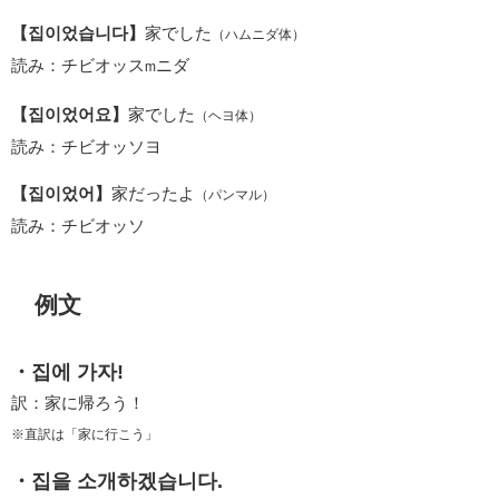
【집이었습니다】
家でした
（ハムニダ体）
読み：チビオッス
ニダ
m
【집이었어요】
家でした
（ヘヨ体）
読み：チビオッソヨ
【집이었어】
家だったよ
（パンマル）
読み：チビオッソ
例文
・집에 가자!
訳：家に帰ろう！
※直訳は「家に行こう」
・집을 소개하겠습니다.