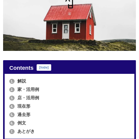
Contents
[
hide
]
解説
1.
家・活用例
2.
店・活用例
3.
現在形
4.
過去形
5.
例文
6.
あとがき
7.