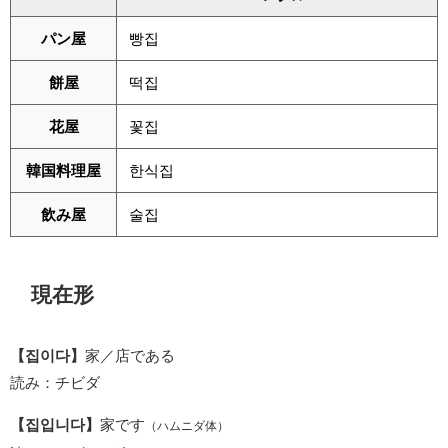
パン屋
빵집
餅屋
떡집
花屋
꽃집
韓国料理屋
한식집
飲み屋
술집
現在形
【집이다】
家／店である
読み：チビダ
【집입니다】
家です
（ハムニダ体）