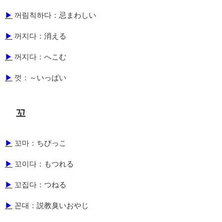
▶
꺼림칙하다：忌まわしい
▶
꺼지다：消える
▶
꺼지다：へこむ
▶
껏：～いっぱい
꼬
▶
꼬마：ちびっこ
▶
꼬이다：もつれる
▶
꼬집다：つねる
▶
꼰대：説教臭いおやじ