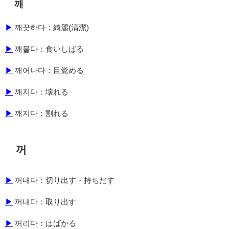
깨
▶
깨끗하다：綺麗(清潔)
▶
깨물다：食いしばる
▶
깨어나다：目覚める
▶
깨지다：壊れる
▶
깨지다：割れる
꺼
▶
꺼내다：切り出す・持ちだす
▶
꺼내다：取り出す
▶
꺼리다：はばかる