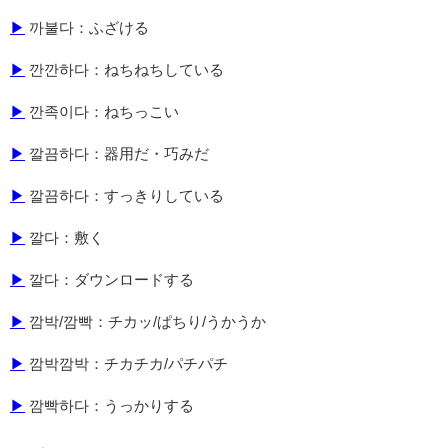
▶
까불다：ふざける
▶
깐깐하다：ねちねちしている
▶
깐족이다：ねちっこい
▶
깔끔하다：器用だ・巧みだ
▶
깔끔하다：すっきりしている
▶
깔다：敷く
▶
깔다：ダウンロードする
▶
깜박/깜빡：チカッ/ぱちり/うかうか
▶
깜박깜박：チカチカ/パチパチ
▶
깜빡하다：うっかりする