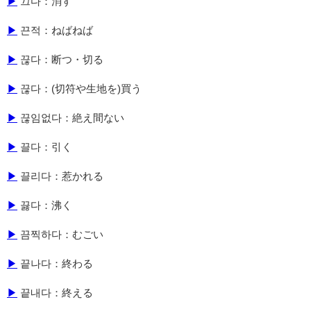
▶
끄다：消す
▶
끈적：ねばねば
▶
끊다：断つ・切る
▶
끊다：(切符や生地を)買う
▶
끊임없다：絶え間ない
▶
끌다：引く
▶
끌리다：惹かれる
▶
끓다：沸く
▶
끔찍하다：むごい
▶
끝나다：終わる
▶
끝내다：終える