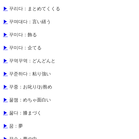
▶
꾸리다：まとめてくくる
▶
꾸며대다：言い繕う
▶
꾸미다：飾る
▶
꾸미다：企てる
▶
꾸역꾸역：どんどんと
▶
꾸준하다：粘り強い
▶
꾸중：お叱り/お咎め
▶
꿀잼：めちゃ面白い
▶
꿇다：膝まづく
▶
꿈：夢
▶
꿈속：夢の中