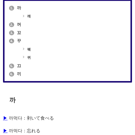
까
1.
깨
꺼
2.
꼬
3.
꾸
4.
꿰
뀌
끄
5.
끼
6.
까
▶
까먹다：剥いて食べる
▶
까먹다：忘れる