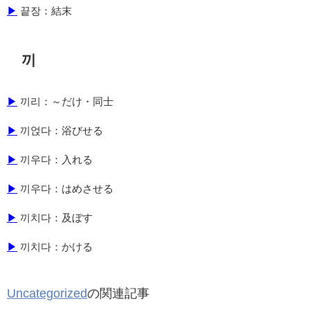
▶
끝장：結末
끼
▶
끼리：～だけ・同士
▶
끼얹다：浴びせる
▶
끼우다：入れる
▶
끼우다：はめさせる
▶
끼치다：及ぼす
▶
끼치다：かける
Uncategorized
の関連記事