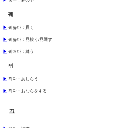
꿰
▶
꿰뚫다：貫く
▶
꿰뚫다：見抜く/見通す
▶
꿰매다：縫う
뀌
▶
뀌다：あしらう
▶
뀌다：おならをする
끄