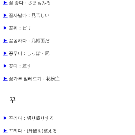
▶
꼴 좋다：ざまぁみろ
▶
꼴사납다：見苦しい
▶
꼴찌：ビリ
▶
꼼꼼하다：几帳面だ
▶
꽁무니：しっぽ・尻
▶
꽂다：差す
▶
꽃가루 알레르기：花粉症
꾸
▶
꾸리다：切り盛りする
▶
꾸리다：(外観を)整える