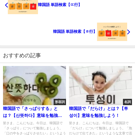
韓国語 単語検索【ㄸ行】
韓国語 単語検索【ㅎ行】
おすすめの記事
形容詞
名詞
韓国語で「さっぱりする」と
韓国語で「だらけ」とは？【투
は？【산뜻하다】意味を勉強し
성이】意味を勉強しよう！
よう！
皆さま、こんにちは。今日は、韓国語で
皆さま、こんにちは。今日は、韓国語で
「さっぱり」について勉強しましょう。
「だらけ」について勉強しましょう。「泡
「口の中をさっぱりさせたい」というよう
だらけで出てきた」というような文章で活