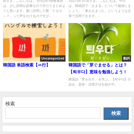
皆さま、こんにちは。 存在詞の尊敬表現
2022-05-10 皆さま、こんにちは。今日
は、少し説明が必要なので分けてまとめよ
は、韓国語で「止まる」について勉強しま
うと思います。家に訪問した際「ケセヨ
しょう。「車が止まった」というような文
～？」って声をかけるのですが...
章で活用できます。...
Uncategorized
動詞
韓国語 単語検索【ㅆ行】
韓国語で「芽ぐませる」とは？
【틔우다】意味を勉強しよう！
...
韓国語「芽を出す」を学ぶ。【틔우다】の
読み、意味・活用方法を紹介中。...
検索
検索