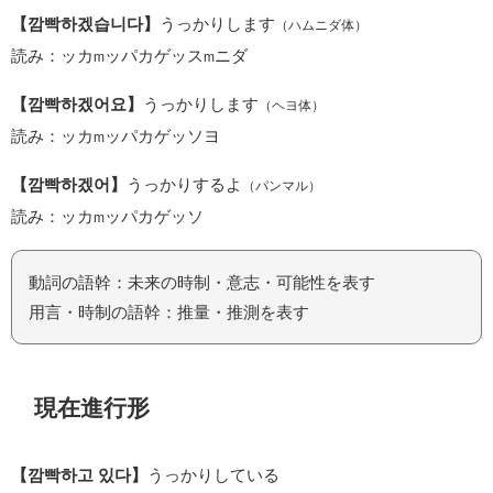
【깜빡하겠습니다】
うっかりします
（ハムニダ体）
読み：ッカ
ッパカゲッス
ニダ
m
m
【깜빡하겠어요】
うっかりします
（ヘヨ体）
読み：ッカ
ッパカゲッソヨ
m
【깜빡하겠어】
うっかりするよ
（パンマル）
読み：ッカ
ッパカゲッソ
m
動詞の語幹：未来の時制・意志・可能性を表す
用言・時制の語幹：推量・推測を表す
現在進行形
【깜빡하고 있다】
うっかりしている