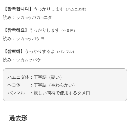
【깜빡합니다】
うっかりします
（ハムニダ体）
読み：ッカ
ッパカ
ニダ
m
m
【깜빡해요】
うっかりします
（ヘヨ体）
読み：ッカ
ッパケヨ
m
【깜빡해】
うっかりするよ
（パンマル）
読み：ッカ
ッパケ
ム
ハムニダ体：丁寧語（硬い）
ヘヨ体 ：丁寧語（やわらかい）
パンマル ：親しい間柄で使用するタメ口
過去形