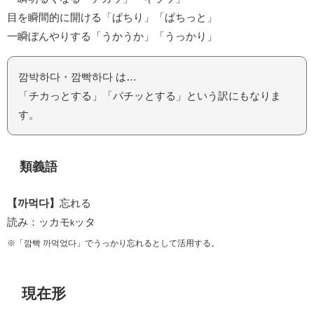
目を瞬間的に開ける「ぱちり」「ぱちっと」
一瞬ぼんやりする「うかうか」「うっかり」
깜박하다・깜빡하다 は…
「チカっとする」「パチッとする」という訳にもなりま
す。
類義語
【까먹다】
忘れる
読み：ッカモ
ッタ
k
※「깜빡 까먹었다」でうっかり忘れるとして活用する。
現在形