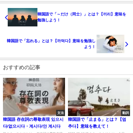
韓国語で「～だけ（同士）」とは？【끼리】意味を
勉強しよう！
韓国語で「忘れる」とは？【까먹다】意味を勉強し
よう！
おすすめの記事
文法
動詞
韓国語 存在詞の尊敬表現 있으시
韓国語で「止まる」とは？【멈
다/없으시다・계시다/안 계시다
추다】意味を教えて！