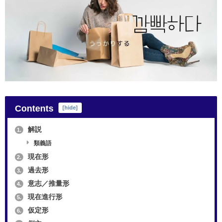
Contents
[
hide
]
解説
1.
類義語
現在形
2.
過去形
3.
意志／推量形
4.
現在進行形
5.
仮定形
6.