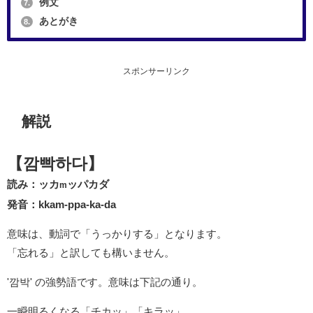
例文
7.
あとがき
8.
スポンサーリンク
解説
【깜빡하다】
読み：ッカ
ッパカダ
m
発音：kkam-ppa-ka-da
意味は、動詞で「うっかりする」となります。
「忘れる」と訳しても構いません。
'깜박' の強勢語です。意味は下記の通り。
一瞬明るくなる「チカッ」「キラッ」