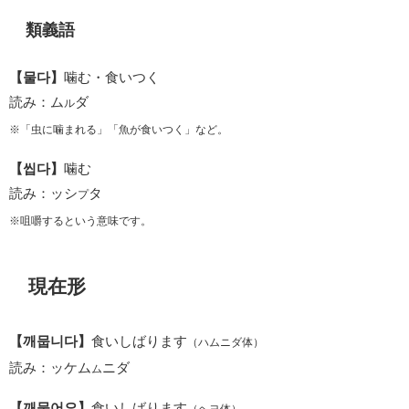
類義語
【물다】
噛む・食いつく
読み：ム
ダ
ル
※「虫に噛まれる」「魚が食いつく」など。
【씹다】
噛む
読み：ッシ
タ
プ
※咀嚼するという意味です。
現在形
【깨뭅니다】
食いしばります
（ハムニダ体）
読み：ッケム
ニダ
ム
【깨물어요】
食いしばります