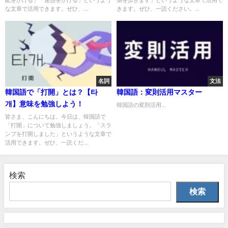
な文章で活用できます。ぜひ、...
きます。ぜひ、一読ください。...
名詞
文法
韓国語で「打開」とは？【타
韓国語：変則活用マスター
개】意味を勉強しよう！
韓国語の変則活用...
皆さま、こんにちは。今日は、韓国語で
「打開」について勉強しましょう。「スラ
ンプを打開しました」というような文章で
活用できます。ぜひ、一読くだ...
検索
検索