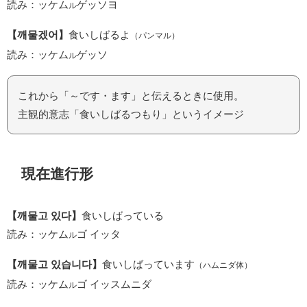
読み：ッケム
ゲッソヨ
ル
【깨물겠어】
食いしばるよ
（パンマル）
読み：ッケム
ゲッソ
ル
これから「～です・ます」と伝えるときに使用。
主観的意志「食いしばるつもり」というイメージ
現在進行形
【깨물고 있다】
食いしばっている
読み：ッケム
ゴ イッタ
ル
【깨물고 있습니다】
食いしばっています
（ハムニダ体）
読み：ッケム
ゴ イッスムニダ
ル