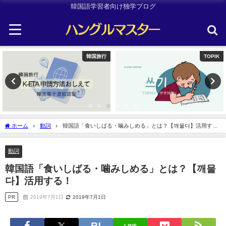
韓国語学習者向け独学ブログ
TOPIK
Other
ホーム
動詞
韓国語「食いしばる・噛みしめる」とは？【깨물다】活用す
る！
動詞
韓国語「食いしばる・噛みしめる」とは？【깨물
다】活用する！
PR
2019年7月1日
2019年7月1日