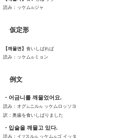
読み：ッケム
ジャ
ル
仮定形
【깨물면】
食いしばれば
読み：ッケム
ミョン
ル
例文
・어금니를 깨물었어요.
読み：オグ
ニル
ッケムロッソヨ
ム
ル
訳：奥歯を食いしばりました
・입술을 깨물고 있다.
読み：イ
スル
ッケム
ゴ イッタ
プ
ル
ル