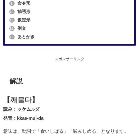
命令形
9.
勧誘形
10.
仮定形
11.
例文
12.
あとがき
13.
スポンサーリンク
解説
【깨물다】
読み：ッケム
ダ
ル
発音：kkae-mul-da
意味は、動詞で「食いしばる」「噛みしめる」となります。