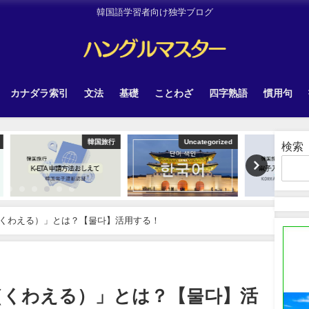
韓国語学習者向け独学ブログ
カナダラ索引
文法
基礎
ことわざ
四字熟語
慣用句
韓国旅行
Uncategorized
韓国旅行
検索
くわえる）」とは？【물다】活用する！
（くわえる）」とは？【물다】活