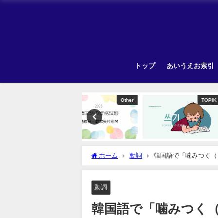
トップ
あいうえお索引
Other
TOPIK
ホーム
動詞
韓国語で「噛みつく（
動詞
韓国語で「噛みつく