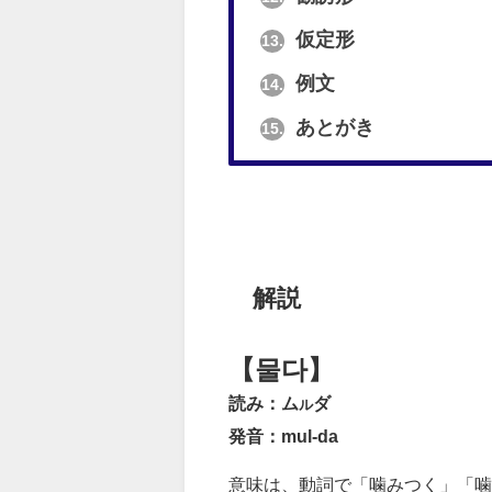
仮定形
13.
例文
14.
あとがき
15.
解説
【물다】
読み：ム
ダ
ル
発音：mul-da
意味は、動詞で「噛みつく」「噛