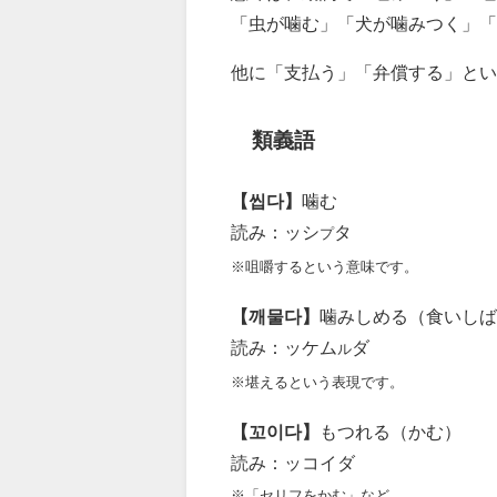
「虫が噛む」「犬が噛みつく」「
他に「支払う」「弁償する」とい
類義語
【씹다】
噛む
読み：ッシ
タ
プ
※咀嚼するという意味です。
【깨물다】
噛みしめる（食いしば
読み：ッケム
ダ
ル
※堪えるという表現です。
【꼬이다】
もつれる（かむ）
読み：ッコイダ
※「セリフをかむ」など。