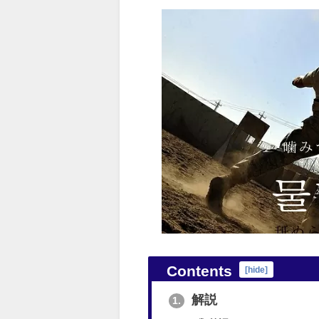
Contents
[
hide
]
解説
1.