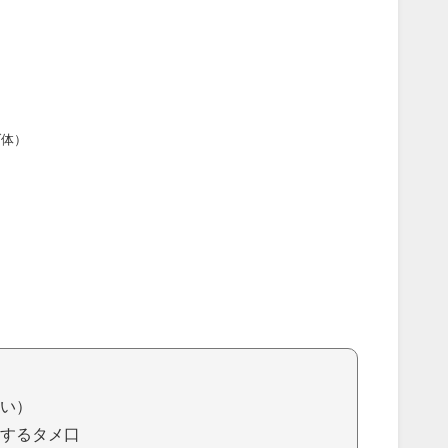
ダ体）
）
い）
するタメ口