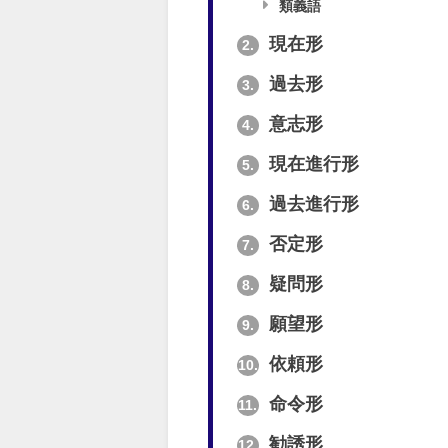
類義語
現在形
2.
過去形
3.
意志形
4.
現在進行形
5.
過去進行形
6.
否定形
7.
疑問形
8.
願望形
9.
依頼形
10.
命令形
11.
勧誘形
12.