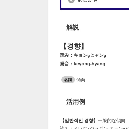
4.
解説
【경향】
読み：キョン
ヒャン
g
g
発音：keyong-hyang
傾向
名詞
活用例
【일반적인 경향】
一般的な傾向
読み：イ
バンジョギン キョン
L
g