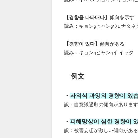
【경향을 나타내다】
傾向を示す
読み：キョン
ヒャン
ウ
ナタネ
g
g
L
【경향이 있다】
傾向がある
読み：キョン
ヒャン
イ イッタ
g
g
例文
・
자의식 과잉의 경향이 있습
訳：自意識過剰の傾向があります
・
피해망상이 심한 경향이 있
訳：被害妄想が激しい傾向がある