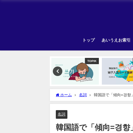
トップ
あいうえお索引
TOPIK
韓国旅行
ホーム
名詞
韓国語で「傾向=경향
名詞
韓国語で「傾向=경향