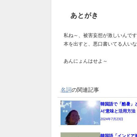
あとがき
私ね～、被害妄想が激しいんです
本を出すと、悪口書いてる人いな
あんにょんはせよ～
名詞
の関連記事
韓国語で「酷暑」と
서'意味と活用方法
2024年7月23日
韓国語「インドア