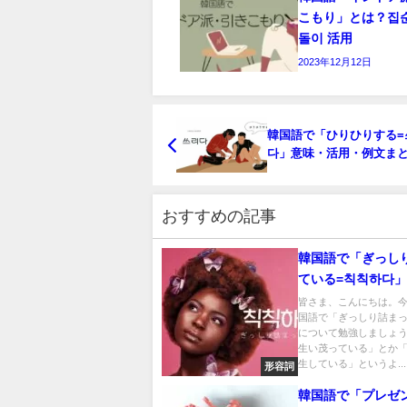
こもり」とは？집
돌이 活用
2023年12月12日
韓国語で「ひりひりする=
다」意味・活用・例文ま
おすすめの記事
韓国語で「ぎっし
ている=칙칙하다
意味を学ぼう
皆さま、こんにちは。
国語で「ぎっしり詰ま
について勉強しましょ
生い茂っている」とか
生している」というよ...
形容詞
韓国語で「プレゼ