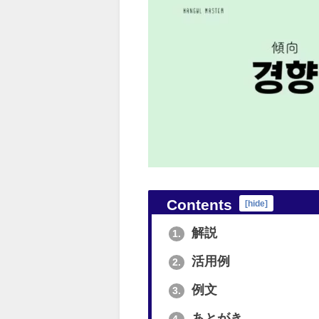
Contents
[
hide
]
解説
1.
活用例
2.
例文
3.
あとがき