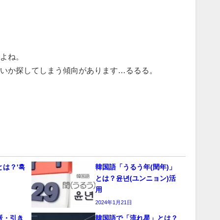
よね。
いか探してしまう傾向があります…るるる。
は？'혹
韓国語「うるう年(閏年)」
とは？윤년(ユンニョン)活
用
2024年1月21日
派・引き
韓国語で「流れ星」とは？