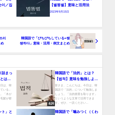
순이／집
【별똥별】意味と活用法
2023年9月15日
쓰리
韓国語で「ぴちぴちしている=쌩
とめ
쌩하다」意味・活用・例文まとめ
り詰まっ
韓国語で「法的」とは？
」とは？
【법적】意味を勉強しよ
う！
今日は、韓
皆さま、こんにちは。今日は、韓
っている」
国語で「法的」について勉強しま
う。「木が
しょう。「法的措置を取ります」
「毛髪が密
というような文章で活用できま
す。ぜひ、一読ください...
名詞
ント」と
韓国語で「噛みつく（くわ