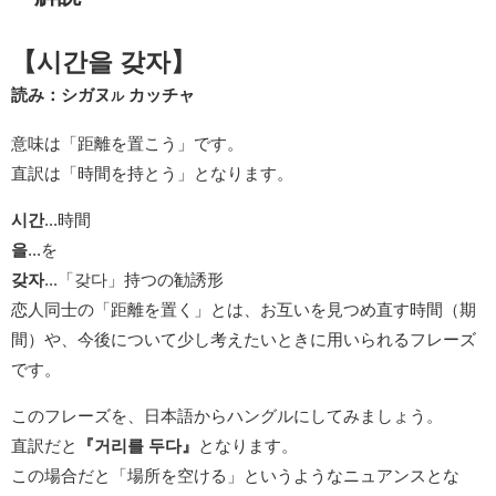
【시간을 갖자】
読み：シガヌ
カッチャ
ル
意味は「距離を置こう」です。
直訳は「時間を持とう」となります。
시간
...時間
을
...を
갖자
...「갖다」持つの勧誘形
恋人同士の「距離を置く」とは、お互いを見つめ直す時間（期
間）や、今後について少し考えたいときに用いられるフレーズ
です。
このフレーズを、日本語からハングルにしてみましょう。
直訳だと
『거리를 두다』
となります。
この場合だと「場所を空ける」というようなニュアンスとな