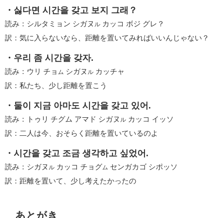
・싫다면 시간을 갖고 보지 그래？
読み：シルタミョン シガヌ
カッコ ボジ グレ？
ル
訳：気に入らないなら、距離を置いてみればいいんじゃない？
・우리 좀 시간을 갖자.
読み：ウリ チョ
シガヌ
カッチャ
ム
ル
訳：私たち、少し距離を置こう
・둘이 지금 아마도 시간을 갖고 있어.
読み：トゥリ チグム アマド シガヌ
カッコ イッソ
ル
訳：二人は今、おそらく距離を置いているのよ
・시간을 갖고 조금 생각하고 싶었어.
読み：シガヌ
カッコ チョグ
センガカゴ シポッソ
ル
ム
訳：距離を置いて、少し考えたかったの
あとがき