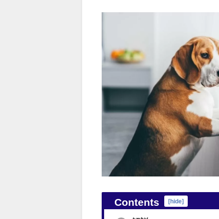
Contents
[
hide
]