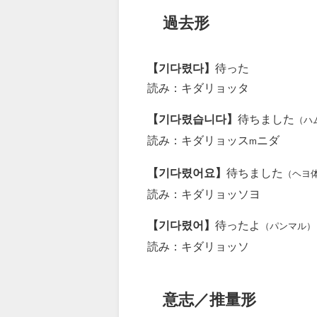
過去形
【기다렸다】
待った
読み：キダリョッタ
【기다렸습니다】
待ちました
（ハ
読み：キダリョッス
ニダ
m
【기다렸어요】
待ちました
（ヘヨ
読み：キダリョッソヨ
【기다렸어】
待ったよ
（パンマル）
読み：キダリョッソ
意志／推量形