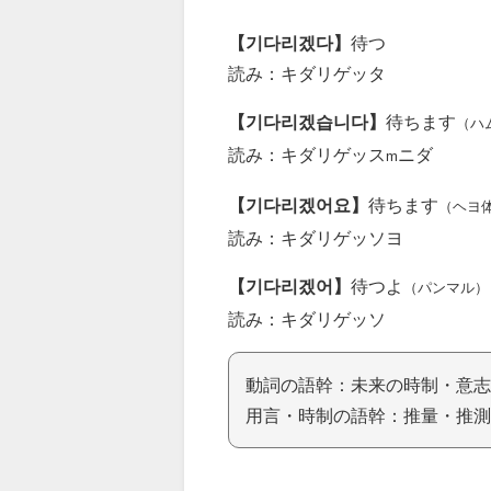
【기다리겠다】
待つ
読み：キダリゲッタ
【기다리겠습니다】
待ちます
（ハ
読み：キダリゲッス
ニダ
m
【기다리겠어요】
待ちます
（ヘヨ
読み：キダリゲッソヨ
【기다리겠어】
待つよ
（パンマル）
読み：キダリゲッソ
動詞の語幹：未来の時制・意志
用言・時制の語幹：推量・推測