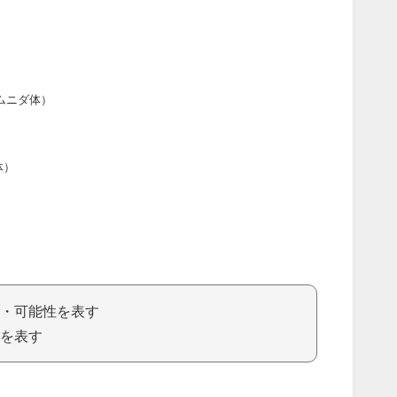
ムニダ体）
体）
・可能性を表す
を表す