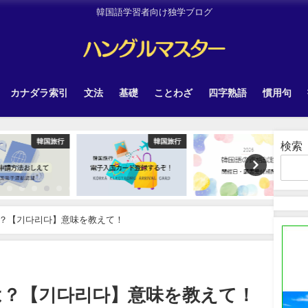
韓国語学習者向け独学ブログ
カナダラ索引
文法
基礎
ことわざ
四字熟語
慣用句
韓国旅行
韓国旅行
Other
検索
？【기다리다】意味を教えて！
は？【기다리다】意味を教えて！