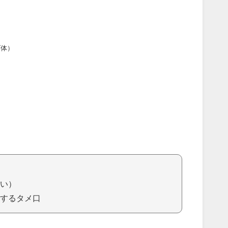
ダ体）
い）
するタメ口