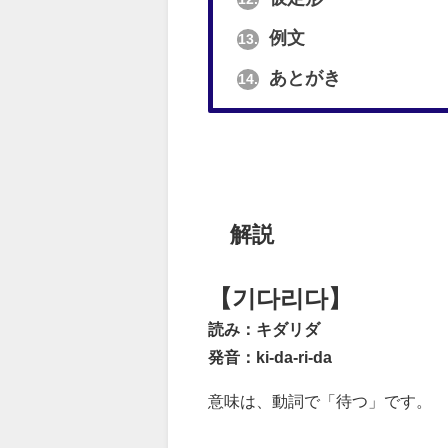
例文
13.
あとがき
14.
解説
【기다리다】
読み：キダリダ
発音：ki-da-ri-da
意味は、動詞で「待つ」です。