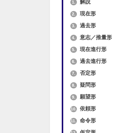
解説
1.
現在形
2.
過去形
3.
意志／推量形
4.
現在進行形
5.
過去進行形
6.
否定形
7.
疑問形
8.
願望形
9.
依頼形
10.
命令形
11.
仮定形
12.