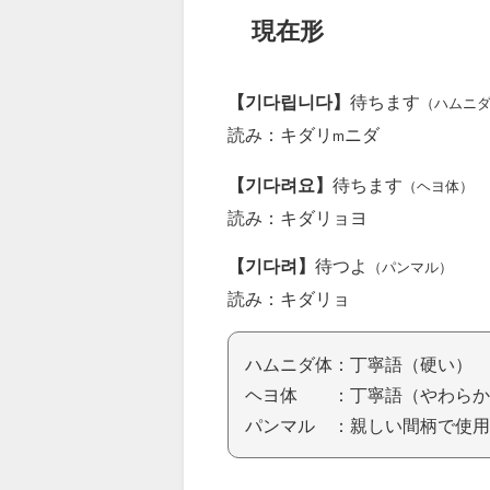
現在形
【기다립니다】
待ちます
（ハムニ
読み：キダリ
ニダ
m
【기다려요】
待ちます
（ヘヨ体）
読み：キダリョヨ
【기다려】
待つよ
（パンマル）
読み：キダリョ
ハムニダ体：丁寧語（硬い）
ヘヨ体 ：丁寧語（やわらか
パンマル ：親しい間柄で使用