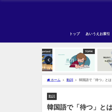
トップ
あいうえお索引
Uncategorized
TOPIK
ホーム
動詞
韓国語で「待つ」とは
動詞
韓国語で「待つ」と