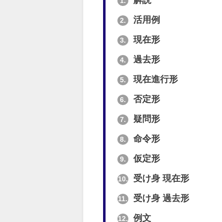
解説
1.
活用例
2.
現在形
3.
過去形
4.
現在進行形
5.
否定形
6.
疑問形
7.
命令形
8.
仮定形
9.
受け身 現在形
10.
受け身 過去形
11.
例文
12.