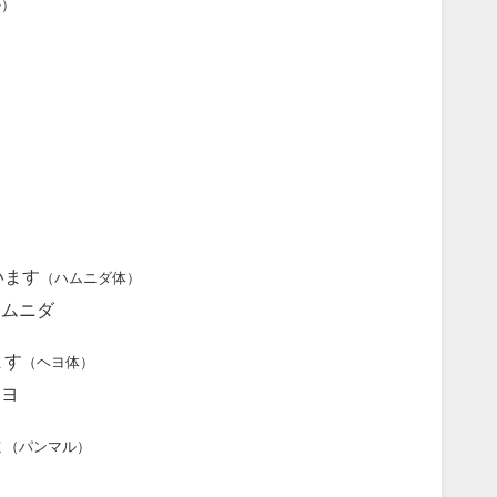
ル）
タ
います
（ハムニダ体）
スムニダ
ます
（ヘヨ体）
ソヨ
よ
（パンマル）
ソ