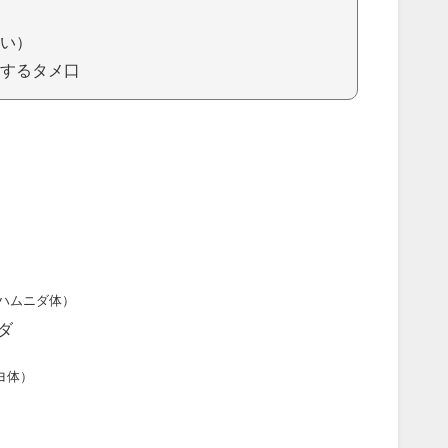
い）
するタメ口
ハムニダ体）
ダ
ヨ体）