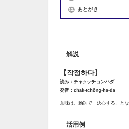
あとがき
13.
解説
【작정하다】
読み：チャ
ッチョンハダ
ク
発音：chak-tchŏng-ha-da
意味は、動詞で「決心する」とな
活用例