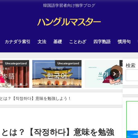
韓国語学習者向け独学ブログ
カナダラ索引
文法
基礎
ことわざ
四字熟語
慣用句
tegorized
Uncategorized
TOPIK
検索
とは？【작정하다】意味を勉強しよう！
」とは？【작정하다】意味を勉強