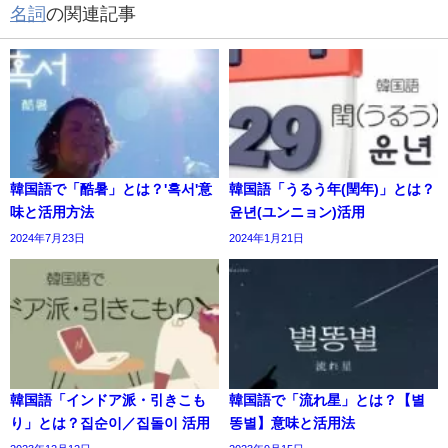
名詞
の関連記事
韓国語で「酷暑」とは？'혹서'意
韓国語「うるう年(閏年)」とは？
味と活用方法
윤년(ユンニョン)活用
2024年7月23日
2024年1月21日
韓国語「インドア派・引きこも
韓国語で「流れ星」とは？【별
り」とは？집순이／집돌이 活用
똥별】意味と活用法