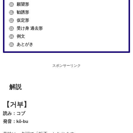
願望形
10.
勧誘形
11.
仮定形
12.
受け身 過去形
13.
例文
14.
あとがき
15.
スポンサーリンク
解説
【거부】
読み：コブ
発音：kŏ-bu