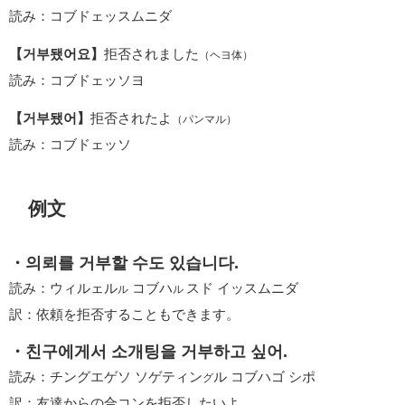
読み：コブドェッスムニダ
【거부됐어요】
拒否されました
（ヘヨ体）
読み：コブドェッソヨ
【거부됐어】
拒否されたよ
（パンマル）
読み：コブドェッソ
例文
・의뢰를 거부할 수도 있습니다.
読み：ウィルェル
コブハ
スド イッスムニダ
ル
ル
訳：依頼を拒否することもできます。
・친구에게서 소개팅을 거부하고 싶어.
読み：チングエゲソ ソゲティン
ル コブハゴ シポ
グ
訳：友達からの合コンを拒否したいよ。