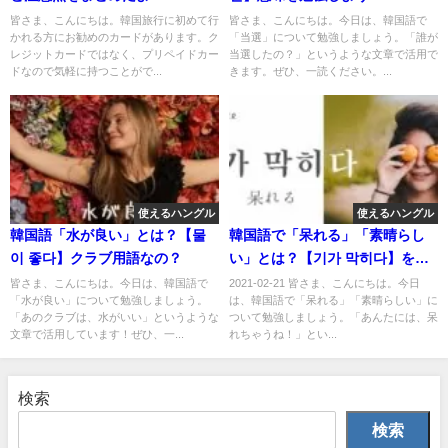
皆さま、こんにちは。韓国旅行に初めて行
皆さま、こんにちは。今日は、韓国語で
かれる方にお勧めのカードがあります。ク
「当選」について勉強しましょう。「誰が
レジットカードではなく、プリペイドカー
当選したの？」というような文章で活用で
ドなので気軽に持つことがで...
きます。ぜひ、一読ください。...
使えるハングル
使えるハングル
韓国語「水が良い」とは？【물
韓国語で「呆れる」「素晴らし
이 좋다】クラブ用語なの？
い」とは？【기가 막히다】を活
用する！
皆さま、こんにちは。今日は、韓国語で
2021-02-21 皆さま、こんにちは。今日
「水が良い」について勉強しましょう。
は、韓国語で「呆れる」「素晴らしい」に
「あのクラブは、水がいい」というような
ついて勉強しましょう。「あんたには、呆
文章で活用しています！ぜひ、一...
れちゃうね！」とい...
検索
検索