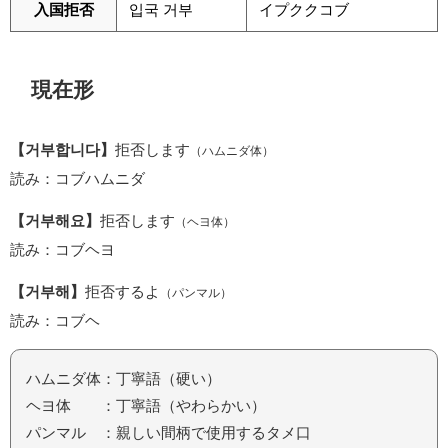
入国拒否
입국 거부
イプククコブ
現在形
【거부합니다】
拒否します
（ハムニダ体）
読み：コブハムニダ
【거부해요】
拒否します
（ヘヨ体）
読み：コブヘヨ
【거부해】
拒否するよ
（パンマル）
読み：コブヘ
ハムニダ体：丁寧語（硬い）
ヘヨ体 ：丁寧語（やわらかい）
パンマル ：親しい間柄で使用するタメ口