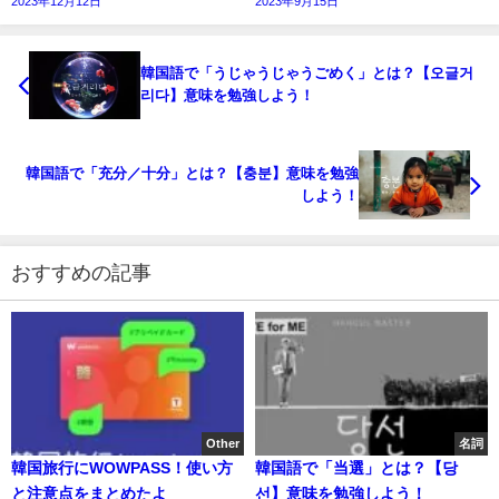
2023年12月12日
2023年9月15日
韓国語で「うじゃうじゃうごめく」とは？【오글거
리다】意味を勉強しよう！
韓国語で「充分／十分」とは？【충분】意味を勉強
しよう！
おすすめの記事
Other
名詞
韓国旅行にWOWPASS！使い方
韓国語で「当選」とは？【당
と注意点をまとめたよ
선】意味を勉強しよう！