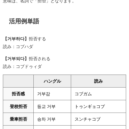
意味は、名詞で「拒否」となります。
活用例単語
【거부하다】
拒否する
読み：コブハダ
【거부되다】
拒否される
読み：コブドゥィダ
ハングル
読み
拒否感
거부감
コブガム
登校拒否
등교 거부
トゥンギョコブ
乗車拒否
승차 거부
スンチャコブ