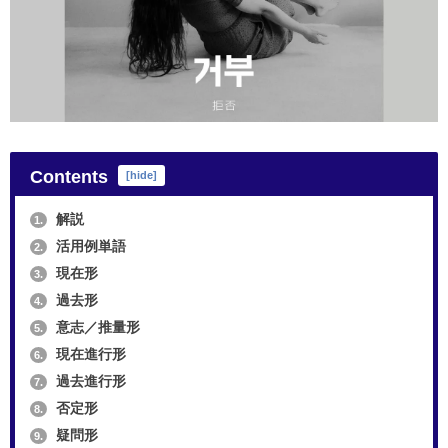
Contents
[
hide
]
解説
1.
活用例単語
2.
現在形
3.
過去形
4.
意志／推量形
5.
現在進行形
6.
過去進行形
7.
否定形
8.
疑問形
9.