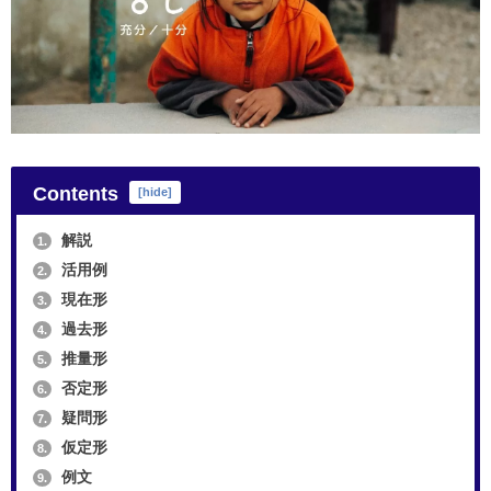
Contents
[
hide
]
解説
1.
活用例
2.
現在形
3.
過去形
4.
推量形
5.
否定形
6.
疑問形
7.
仮定形
8.
例文
9.