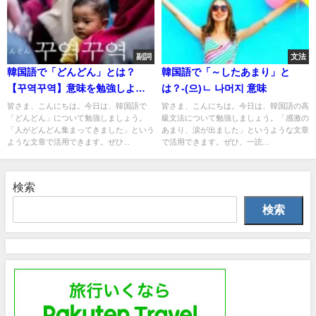
副詞
文法
韓国語で「どんどん」とは？
韓国語で「～したあまり」と
【꾸역꾸역】意味を勉強しよ
は？-(으)ㄴ 나머지 意味
う！
皆さま、こんにちは。今日は、韓国語で
皆さま、こんにちは。今日は、韓国語の高
「どんどん」について勉強しましょう。
級文法について勉強しましょう。「感激の
「人がどんどん集まってきました」という
あまり、涙が出ました」というような文章
ような文章で活用できます。ぜひ...
で活用できます。ぜひ、一読...
検索
検索