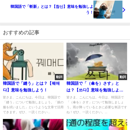
韓国語で「斬新」とは？【참신】意味を勉強しよ
う！
おすすめの記事
動詞
動詞
韓国語で「縫う」とは？【꿰매
韓国語で「（傘を）さす」と
다】意味を勉強しよう！
は？【쓰다】意味を勉強しよ
う！
皆さま、こんにちは。今日は、韓国語で
皆さま、こんにちは。今日は、韓国語で
「縫う」について勉強しましょう。「娘の
「（傘を）さす」について勉強しましょ
服を拭いました」というような文章で活用
う。雨が降っているときに必要な単語です
できます。ぜひ、一読ください...
ね！ぜひ、一読ください。...