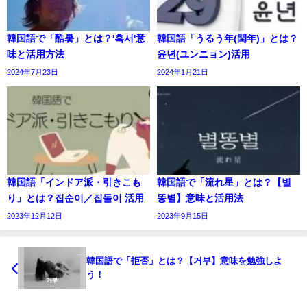
韓国語で「酷暑」とは？'혹서'意
韓国語「うるう年(閏年)」とは？
味と活用方法
윤년(ユンニョン)活用
2024年7月23日
2024年1月21日
韓国語「インドア派・引きこも
韓国語で「流れ星」とは？【별
り」とは？집순이／집돌이 活用
똥별】意味と活用法
2023年12月12日
2023年9月15日
韓国語で「拒否」とは？【거부】意味を勉強しよ
う！