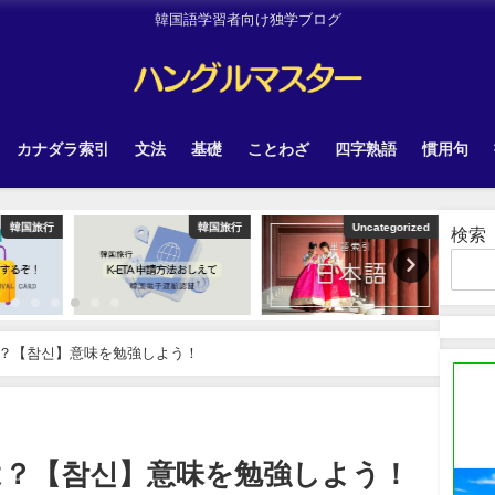
韓国語学習者向け独学ブログ
カナダラ索引
文法
基礎
ことわざ
四字熟語
慣用句
韓国旅行
韓国旅行
Uncategorized
検索
？【참신】意味を勉強しよう！
は？【참신】意味を勉強しよう！