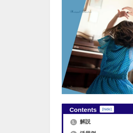
Contents
[
hide
]
解説
1.