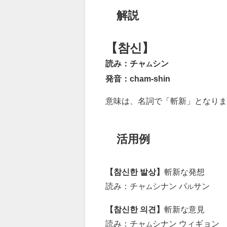
解説
【참신】
読み：チャ
シン
ム
発音：cham-shin
意味は、名詞で「斬新」となりま
活用例
【참신한 발상】
斬新な発想
読み：チャ
シナン パ
サン
ム
ル
【참신한 의견】
斬新な意見
読み：チャ
シナン ウィギョン
ム