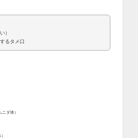
い）
するタメ口
ムニダ体）
体）