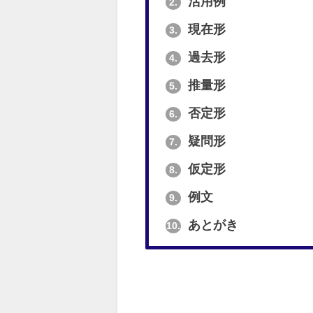
活用例
2.
現在形
3.
過去形
4.
推量形
5.
否定形
6.
疑問形
7.
仮定形
8.
例文
9.
あとがき
10.