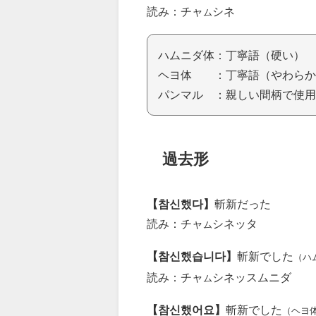
読み：チャ
シネ
ム
ハムニダ体：丁寧語（硬い）
ヘヨ体 ：丁寧語（やわらか
パンマル ：親しい間柄で使用
過去形
【참신했다】
斬新だった
読み：チャ
シネッタ
ム
【참신했습니다】
斬新でした
（ハ
読み：チャ
シネッスムニダ
ム
【참신했어요】
斬新でした
（ヘヨ