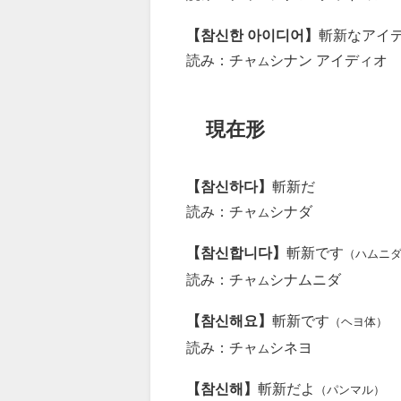
【참신한 아이디어】
斬新なアイ
読み：チャ
シナン アイディオ
ム
現在形
【참신하다】
斬新だ
読み：チャ
シナダ
ム
【참신합니다】
斬新です
（ハムニ
読み：チャ
シナムニダ
ム
【참신해요】
斬新です
（ヘヨ体）
読み：チャ
シネヨ
ム
【참신해】
斬新だよ
（パンマル）