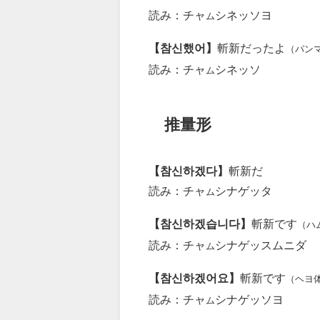
読み：チャ
シネッソヨ
ム
【참신했어】
斬新だったよ
（パン
読み：チャ
シネッソ
ム
推量形
【참신하겠다】
斬新だ
読み：チャ
シナゲッタ
ム
【참신하겠습니다】
斬新です
（ハ
読み：チャ
シナゲッスムニダ
ム
【참신하겠어요】
斬新です
（ヘヨ
読み：チャ
シナゲッソヨ
ム