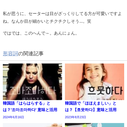
私が思うに、セーターは目がざっくりしてる方が可愛いですよ
ね。なんか目が細かいとチクチクしそう...。笑
ではでは、このへんで～。あんにょん。
形容詞
の関連記事
韓国語「はらはらする」と
韓国語で「ほほえましい」と
は？'조마조마하다' 意味と活用
は？【흐뭇하다】意味と活用
2024年6月16日
2023年8月23日