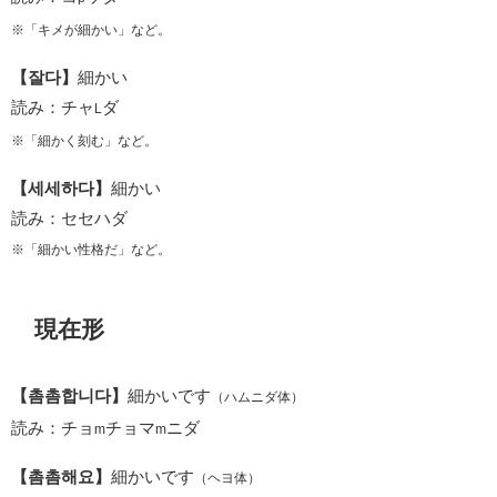
※「キメが細かい」など。
【잘다】
細かい
読み：チャ
ダ
L
※「細かく刻む」など。
【세세하다】
細かい
読み：セセハダ
※「細かい性格だ」など。
現在形
【촘촘합니다】
細かいです
（ハムニダ体）
読み：チョ
チョマ
ニダ
m
m
【촘촘해요】
細かいです
（ヘヨ体）