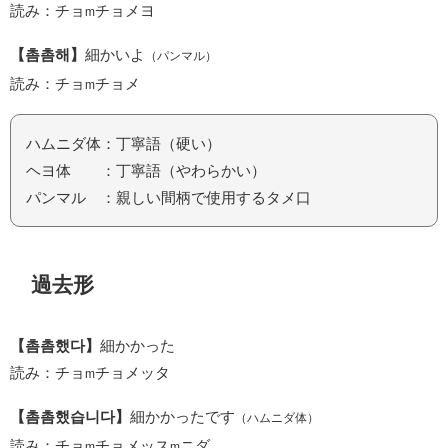
読み：チョ
チョメヨ
m
【촘촘해】
細かいよ
（パンマル）
読み：チョ
チョメ
m
ハムニダ体：丁寧語（硬い）
ヘヨ体 ：丁寧語（やわらかい）
パンマル ：親しい間柄で使用するタメ口
過去形
【촘촘했다】
細かかった
読み：チョ
チョメッタ
m
【촘촘했습니다】
細かかったです
（ハムニダ体）
読み：チョ
チョメッス
ニダ
m
m