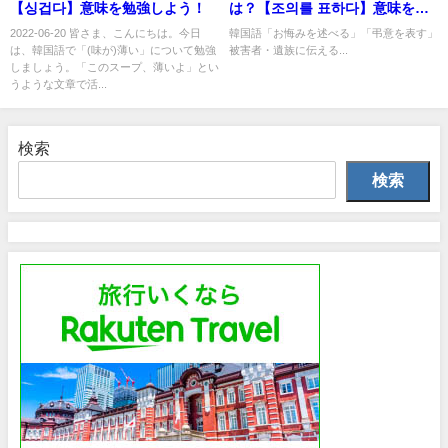
【싱겁다】意味を勉強しよう！
は？【조의를 표하다】意味を勉
強しよう！
2022-06-20 皆さま、こんにちは。今日
韓国語「お悔みを述べる」「弔意を表す」
は、韓国語で「(味が)薄い」について勉強
被害者・遺族に伝える...
しましょう。「このスープ、薄いよ」とい
うような文章で活...
検索
検索