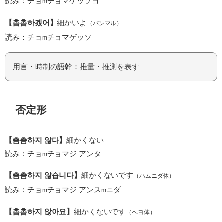
読み：チョ
チョマゲッソヨ
m
【촘촘하겠어】
細かいよ
（パンマル）
読み：チョ
チョマゲッソ
m
用言・時制の語幹：推量・推測を表す
否定形
【촘촘하지 않다】
細かくない
読み：チョ
チョマジ アンタ
m
【촘촘하지 않습니다】
細かくないです
（ハムニダ体）
読み：チョ
チョマジ アンス
ニダ
m
m
【촘촘하지 않아요】
細かくないです
（ヘヨ体）