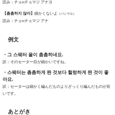
読み：チョ
チョマジ アナヨ
m
【촘촘하지 않아】
細かくないよ
（パンマル）
読み：チョ
チョマジ アナ
m
例文
・그 스웨터 올이 촘촘하네요.
訳：そのセーター目が細かいですね。
・스웨터는 촘촘하게 짠 것보다 헐렁하게 짠 것이 좋
아요.
訳：セーターは細かく編んだものよりざっくり編んだものが良
いです。
あとがき