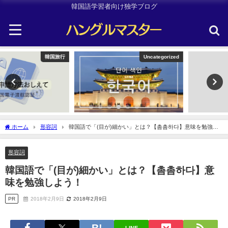
韓国語学習者向け独学ブログ
Uncategorized
Uncategorized
ホーム
形容詞
韓国語で「(目が)細かい」とは？【촘촘하다】意味を勉強し
よう！
形容詞
韓国語で「(目が)細かい」とは？【촘촘하다】意
味を勉強しよう！
PR
2018年2月9日
2018年2月9日