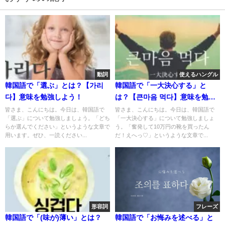
動詞
使えるハングル
韓国語で「選ぶ」とは？【가리
韓国語で「一大決心する」と
다】意味を勉強しよう！
は？【큰마음 먹다】意味を勉強
しよう！
皆さま、こんにちは。今日は、韓国語で
皆さま、こんにちは。今日は、韓国語で
「選ぶ」について勉強しましょう。「どち
「一大決心する」について勉強しましょ
らか選んでください」というような文章で
う。「奮発して10万円の靴を買ったん
用います。ぜひ、一読ください...
だ！えへっ♡」というような文章で...
形容詞
フレーズ
韓国語で「(味が)薄い」とは？
韓国語で「お悔みを述べる」と