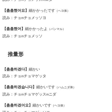
【촘촘했어요】
細かかったです
（ヘヨ体）
読み：チョ
チョメッソヨ
m
【촘촘했어】
細かかったよ
（パンマル）
読み：チョ
チョメッソ
m
推量形
【촘촘하겠다】
細かい
読み：チョ
チョマゲッタ
m
【촘촘하겠습니다】
細かいです
（ハムニダ体）
読み：チョ
チョマゲッス
ニダ
m
m
【촘촘하겠어요】
細かいです
（ヘヨ体）