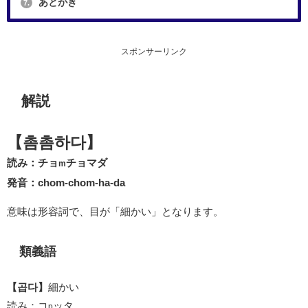
あとがき
7.
スポンサーリンク
解説
【촘촘하다】
読み：チョ
チョマダ
m
発音：chom-chom-ha-da
意味は形容詞で、目が「細かい」となります。
類義語
【곱다】
細かい
読み：コ
ッタ
p