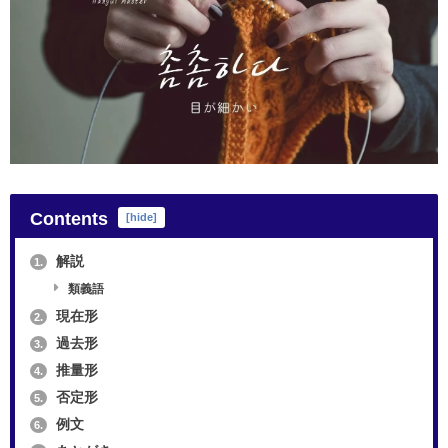
Contents
[
hide
]
解説
1.
類義語
現在形
2.
過去形
3.
推量形
4.
否定形
5.
例文
6.