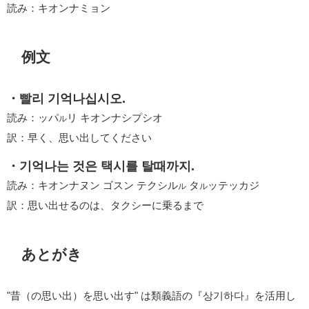
読み：キオンナミョン
例文
・빨리 기억나십시오.
読み：ッパ
リ キオンナシプシオ
ル
訳：早く、思い出してください
・기억나는 것은 택시를 탈때까지.
読み：キオンナヌン ゴスン テクシル
タ
ッテッカジ
ル
ル
訳：思い出せるのは、タクシーに乗るまで
あとがき
"昔（の思い出）を思い出す" は類義語の『상기하다』を活用し