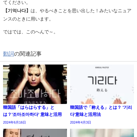
てください。
【기억나다】
は、やるべきことを思い出した！みたいなニュア
ンスのときに用います。
ではでは、このへんで～。
動詞
の関連記事
韓国語「はらはらする」と
韓国語で「称える」とは？ '기리
は？'조마조마하다' 意味と活用
다'意味と活用法
2024年6月16日
2024年4月3日