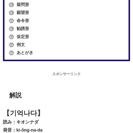
疑問形
8.
願望形
9.
命令形
10.
勧誘形
11.
仮定形
12.
例文
13.
あとがき
14.
スポンサーリンク
解説
【기억나다】
読み：キオンナダ
発音：ki-ŏng-na-da