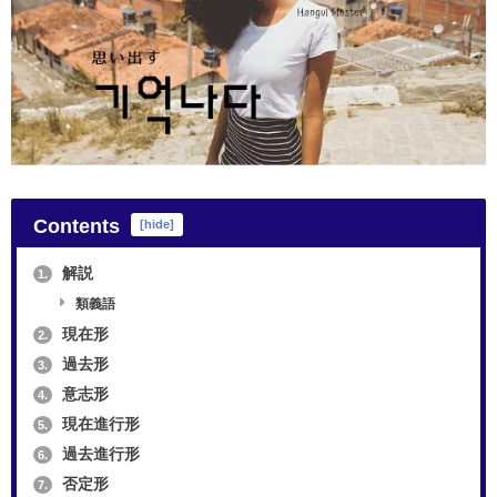
Contents
[
hide
]
解説
1.
類義語
現在形
2.
過去形
3.
意志形
4.
現在進行形
5.
過去進行形
6.
否定形
7.