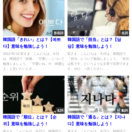
形容詞
名詞
韓国語「きれい」とは？【예쁘
韓国語で「担当」とは？【담
다】意味を勉強しよう！
당】意味を勉強しよう！
2022-05-16 皆さま、こんにちは。今日
皆さま、こんにちは。今日は、韓国語で
は、韓国語で「綺麗」「可愛い」について
「担当」について勉強しましょう。「担当
勉強しましょう。「可愛いね」や「綺麗な
は私です」というような文章で活用できま
人」と言いたいとき...
す。ぜひ、一読ください。...
名詞
動詞
韓国語で「順位」とは？【순
韓国語で「通る」とは？【지나
위】意味を勉強しよう！
다】意味を勉強しよう！
皆さま、こんにちは。今日は、韓国語で
皆さま、こんにちは。今日は、韓国語で