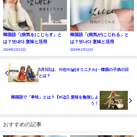
韓国語「(病気を)こじらす」と
韓国語「(病気が)こじれる」と
は？덧내다 意味と活用
は？덧나다 意味と活用
2024年2月12日
2024年2月12日
5月5日は、어린이날(オリニナル)・韓国の子供の日
とは？
韓国語で「卑怯」とは？【비겁】意味を勉強しよ
う！
おすすめの記事