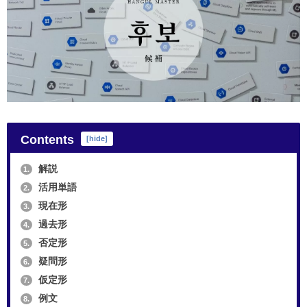
Contents
[
hide
]
解説
1.
活用単語
2.
現在形
3.
過去形
4.
否定形
5.
疑問形
6.
仮定形
7.
例文
8.