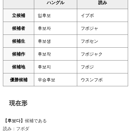
ハングル
読み
立候補
입후보
イプボ
候補者
후보자
フボジャ
候補生
후보생
フボセン
候補作
후보작
フボジャク
候補地
후보지
フボジ
優勝候補
우승후보
ウスンフボ
現在形
【후보다】
候補である
読み：フボダ