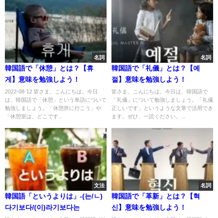
名詞
名詞
韓国語で「休憩」とは？【휴
韓国語で「礼儀」とは？【예
게】意味を勉強しよう！
절】意味を勉強しよう！
2022-08-12 皆さま、こんにちは。今日
皆さま、こんにちは。今日は、韓国語で
は、韓国語で「休憩」という単語について
「礼儀」について勉強しましょう。「礼儀
勉強しましょう。「休憩所に行こう」や
正しいです」というような文章で活用でき
「休憩室は、どこです...
ます。ぜひ、一読ください。...
文法
名詞
韓国語「というよりは」-(는/ㄴ)
韓国語で「革新」とは？【혁
다기보다/(이)라기보다는
신】意味を勉強しよう！