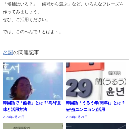
「候補はいる？」「候補から選ぶ」など、いろんなフレーズを
作ってみましょう。
ぜひ、ご活用ください。
では、このへんで！とばよ～。
名詞
の関連記事
韓国語で「酷暑」とは？'혹서'意
韓国語「うるう年(閏年)」とは？
味と活用方法
윤년(ユンニョン)活用
2024年7月23日
2024年1月21日