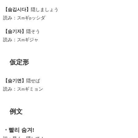
【숨깁시다】
隠しましょう
読み：ス
ギ
ッシダ
m
p
【숨기자】
隠そう
読み：ス
ギジャ
m
仮定形
【숨기면】
隠せば
読み：ス
ギミョン
m
例文
・빨리 숨겨!