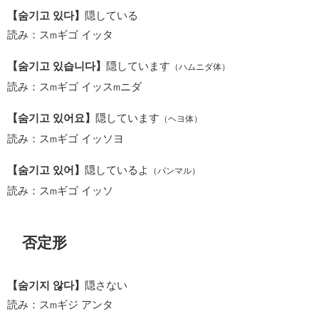
【숨기고 있다】
隠している
読み：ス
ギゴ イッタ
m
【숨기고 있습니다】
隠しています
（ハムニダ体）
読み：ス
ギゴ イッス
ニダ
m
m
【숨기고 있어요】
隠しています
（ヘヨ体）
読み：ス
ギゴ イッソヨ
m
【숨기고 있어】
隠しているよ
（パンマル）
読み：ス
ギゴ イッソ
m
否定形
【숨기지 않다】
隠さない
読み：ス
ギジ アンタ
m