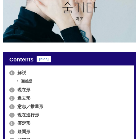
Contents
[
hide
]
解説
1.
類義語
現在形
2.
過去形
3.
意志／推量形
4.
現在進行形
5.
否定形
6.
疑問形
7.