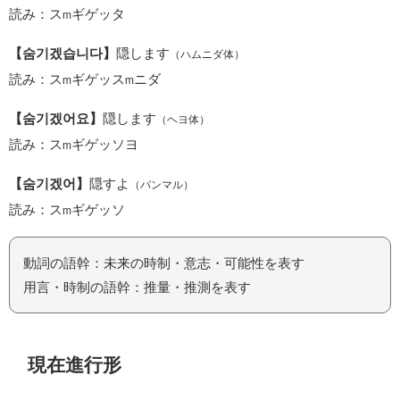
読み：ス
ギゲッタ
m
【숨기겠습니다】
隠します
（ハムニダ体）
読み：ス
ギゲッス
ニダ
m
m
【숨기겠어요】
隠します
（ヘヨ体）
読み：ス
ギゲッソヨ
m
【숨기겠어】
隠すよ
（パンマル）
読み：ス
ギゲッソ
m
動詞の語幹：未来の時制・意志・可能性を表す
用言・時制の語幹：推量・推測を表す
現在進行形