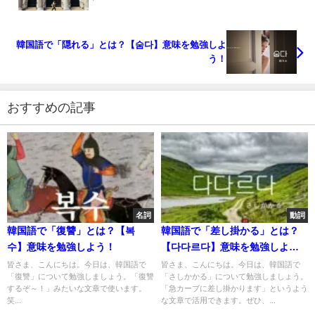
韓国語で「隠れる」とは？【숨다】意味を勉強しよ
う！
おすすめの記事
名詞
動詞
韓国語で「復讐」とは？【복
韓国語で「差し掛かる」とは？
수】意味を勉強しよう！
【다다르다】意味を勉強しよ
う！
皆さま、こんにちは。今日は、韓国語で
皆さま、こんにちは。今日は、韓国語で
「復讐」について勉強しましょう。「復讐
「さしかかる」について勉強しましょう。
するぞ～！」みたいな文章で使います。
「急カーブに差し掛かります」というよう
笑...
な文章で活用できます。ぜひ、...