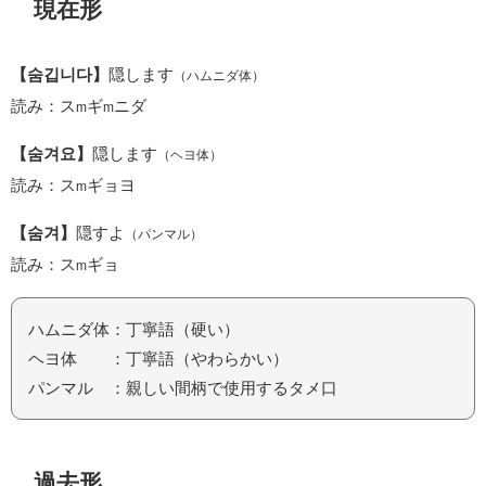
現在形
【숨깁니다】
隠します
（ハムニダ体）
読み：ス
ギ
ニダ
m
m
【숨겨요】
隠します
（ヘヨ体）
読み：ス
ギョヨ
m
【숨겨】
隠すよ
（パンマル）
読み：ス
ギョ
m
ハムニダ体：丁寧語（硬い）
ヘヨ体 ：丁寧語（やわらかい）
パンマル ：親しい間柄で使用するタメ口
過去形