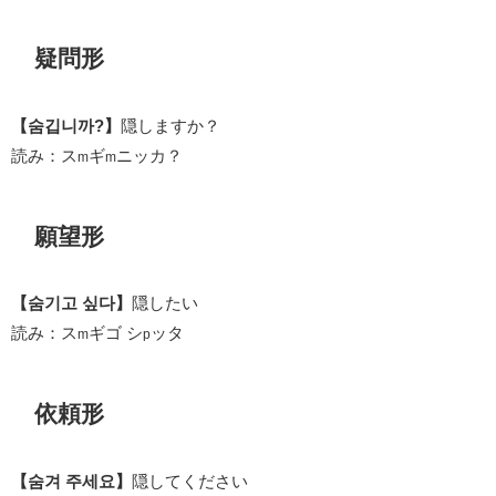
疑問形
【숨깁니까?】
隠しますか？
読み：ス
ギ
ニッカ？
m
m
願望形
【숨기고 싶다】
隠したい
読み：ス
ギゴ シ
ッタ
m
p
依頼形
【숨겨 주세요】
隠してください