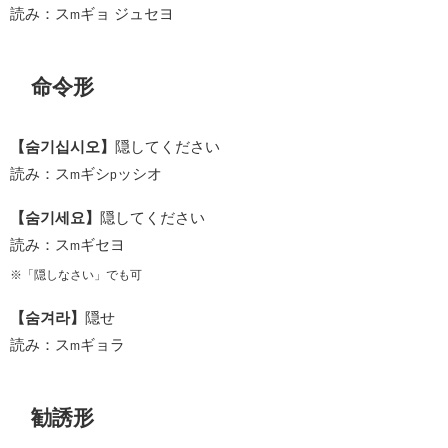
読み：ス
ギョ ジュセヨ
m
命令形
【숨기십시오】
隠してください
読み：ス
ギシ
ッシオ
m
p
【숨기세요】
隠してください
読み：ス
ギセヨ
m
※「隠しなさい」でも可
【숨겨라】
隠せ
読み：ス
ギョラ
m
勧誘形