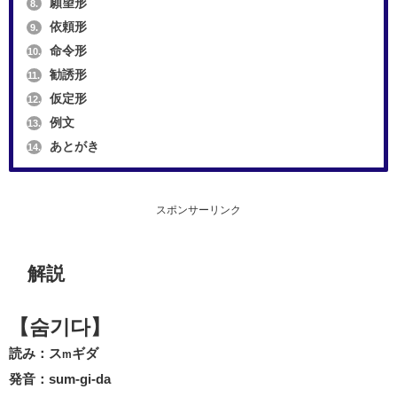
願望形
8.
依頼形
9.
命令形
10.
勧誘形
11.
仮定形
12.
例文
13.
あとがき
14.
スポンサーリンク
解説
【숨기다】
読み：ス
ギダ
m
発音：sum-gi-da