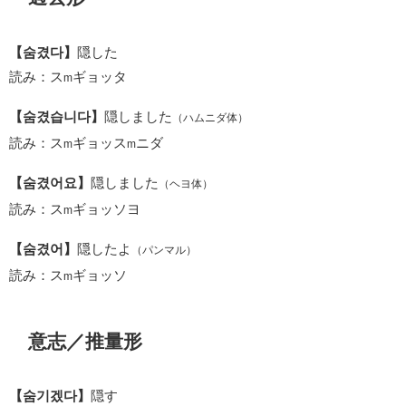
【숨겼다】
隠した
読み：ス
ギョッタ
m
【숨겼습니다】
隠しました
（ハムニダ体）
読み：ス
ギョッス
ニダ
m
m
【숨겼어요】
隠しました
（ヘヨ体）
読み：ス
ギョッソヨ
m
【숨겼어】
隠したよ
（パンマル）
読み：ス
ギョッソ
m
意志／推量形
【숨기겠다】
隠す