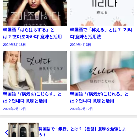
韓国語「はらはらする」と
韓国語で「称える」とは？ '기리
は？'조마조마하다' 意味と活用
다'意味と活用法
2024年6月16日
2024年4月3日
韓国語「(病気を)こじらす」と
韓国語「(病気が)こじれる」と
は？덧내다 意味と活用
は？덧나다 意味と活用
2024年2月12日
2024年2月12日
韓国語で「銀行」とは？【은행】意味を勉強しよ
う！