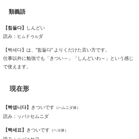
類義語
【힘들다】
しんどい
読み：ヒ
ドゥ
ダ
ム
ル
【빡세다】は、”힘들다” よりくだけた言い方です。
仕事以外に勉強でも「きつい～」「しんどいわ～」という感じ
で使えます。
現在形
【빡셉니다】
きついです
（ハムニダ体）
読み：ッパ
セムニダ
ク
【빡세요】
きついです
（ヘヨ体）
読み：ッパ
セヨ