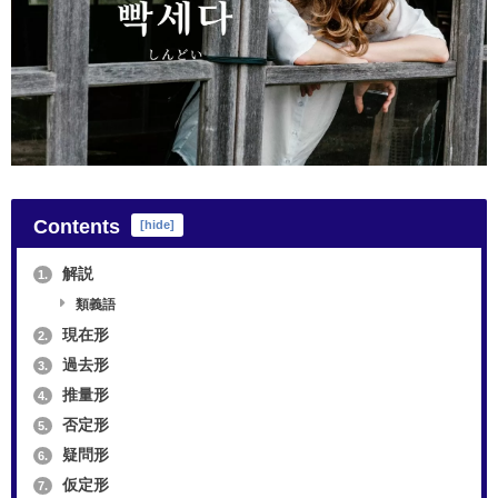
Contents
[
hide
]
解説
1.
類義語
現在形
2.
過去形
3.
推量形
4.
否定形
5.
疑問形
6.
仮定形
7.