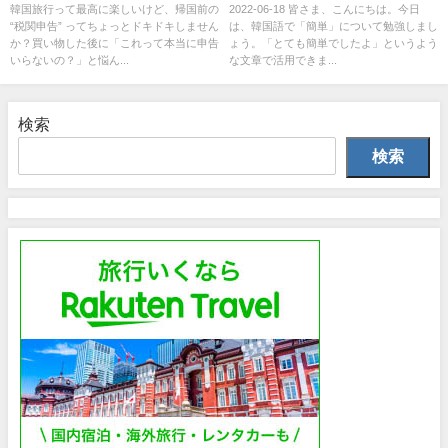
韓国旅行って最高に楽しいけど、帰国前の
2022-06-18 皆さま、こんにちは。今日
“税関申告” ってちょっとドキドキしません
は、韓国語で「簡単」について勉強しまし
か？買い物した後に「これって本当に申告
ょう。「とても簡単でしたよ」というよう
いらないの？」と悩ん...
な文章で活用できま...
検索
検索