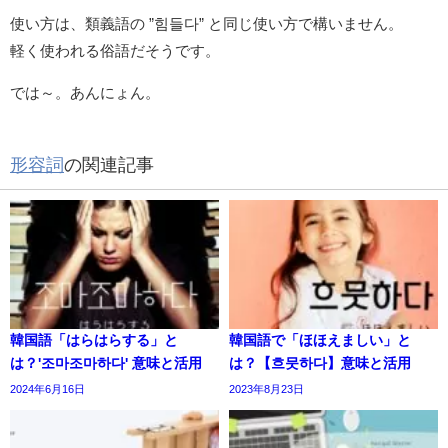
使い方は、類義語の ”힘들다” と同じ使い方で構いません。
軽く使われる俗語だそうです。
では～。あんにょん。
形容詞
の関連記事
韓国語「はらはらする」と
韓国語で「ほほえましい」と
は？'조마조마하다' 意味と活用
は？【흐뭇하다】意味と活用
2024年6月16日
2023年8月23日