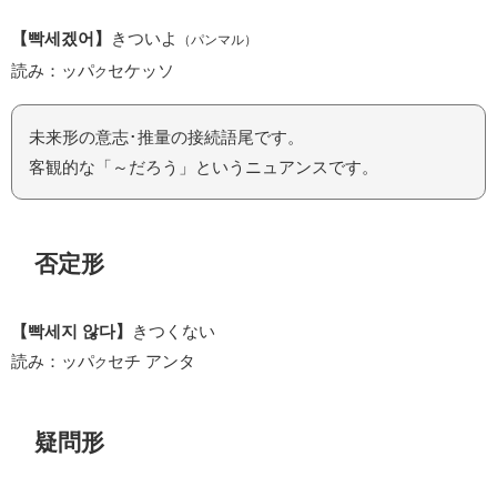
【빡세겠어】
きついよ
（パンマル）
読み：ッパ
セケッソ
ク
未来形の意志･推量の接続語尾です。
客観的な「～だろう」というニュアンスです。
否定形
【빡세지 않다】
きつくない
読み：ッパ
セチ アンタ
ク
疑問形