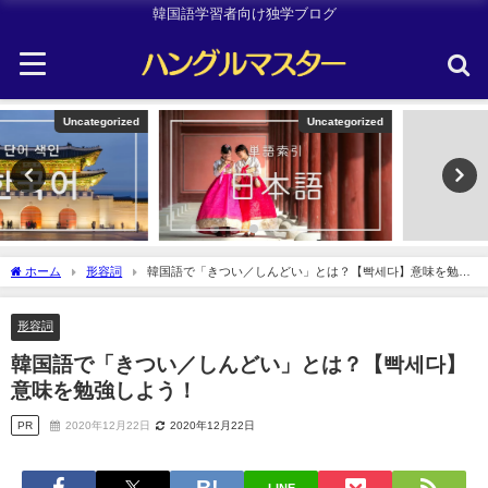
韓国語学習者向け独学ブログ
Uncategorized
韓国旅行
ホーム
形容詞
韓国語で「きつい／しんどい」とは？【빡세다】意味を勉強
しよう！
形容詞
韓国語で「きつい／しんどい」とは？【빡세다】
意味を勉強しよう！
PR
2020年12月22日
2020年12月22日