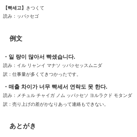
【빡세고】
きつくて
読み：ッパ
セゴ
ク
例文
・일 량이 많아서 빡셌습니다.
読み：イル リャンイ マナソ ッパ
セッスムニダ
ク
訳：仕事量が多くてきつかったです。
・매출 차이가 너무 빡세서 연락도 못 한다.
読み：メチュル チャイガ ノム ッパ
セソ ヨルラクド モタンダ
ク
訳：売り上げの差がかなりあって連絡もできない。
あとがき