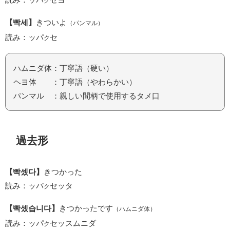
ク
【빡세】
きついよ
（パンマル）
読み：ッパ
セ
ク
ハムニダ体：丁寧語（硬い）
ヘヨ体 ：丁寧語（やわらかい）
パンマル ：親しい間柄で使用するタメ口
過去形
【빡셌다】
きつかった
読み：ッパ
セッタ
ク
【빡셌습니다】
きつかったです
（ハムニダ体）
読み：ッパ
セッスムニダ
ク