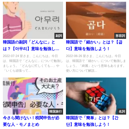
副詞
形容詞
韓国語の副詞「どんなに」と
韓国語で「細かい」とは？【곱
は？【아무리】意味を勉強しよ
다】意味を勉強しよう！
う！
2022-07-24 皆さま、こんにちは。今日
2022-06-26 皆さま、こんにちは。今日
は、韓国語で「どんなに」について勉強し
は、韓国語で「細かい」について勉強しま
ましょう。「どんなに忙しくても...」や
しょう。「綺麗」という意味もあります。
「いくら頑張って...
使い方について解説...
韓国旅行
名詞
今さら聞けない！税関申告が必
韓国語で「簡単」とは？【간
要な人・モノまとめ
단】意味を勉強しよう！