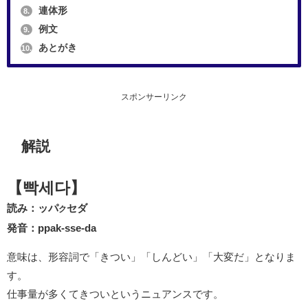
連体形
8.
例文
9.
あとがき
10.
スポンサーリンク
解説
【빡세다】
読み：ッパ
セダ
ク
発音：ppak-sse-da
意味は、形容詞で「きつい」「しんどい」「大変だ」となりま
す。
仕事量が多くてきついというニュアンスです。