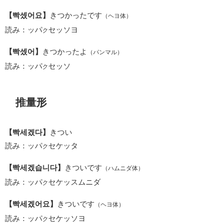
【빡셌어요】
きつかったです
（ヘヨ体）
読み：ッパ
セッソヨ
ク
【빡셌어】
きつかったよ
（パンマル）
読み：ッパ
セッソ
ク
推量形
【빡세겠다】
きつい
読み：ッパ
セケッタ
ク
【빡세겠습니다】
きついです
（ハムニダ体）
読み：ッパ
セケッスムニダ
ク
【빡세겠어요】
きついです
（ヘヨ体）
読み：ッパ
セケッソヨ
ク