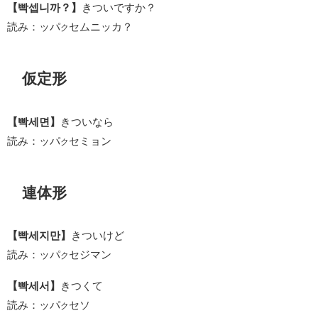
【빡셉니까？】
きついですか？
読み：ッパ
セムニッカ？
ク
仮定形
【빡세면】
きついなら
読み：ッパ
セミョン
ク
連体形
【빡세지만】
きついけど
読み：ッパ
セジマン
ク
【빡세서】
きつくて
読み：ッパ
セソ
ク