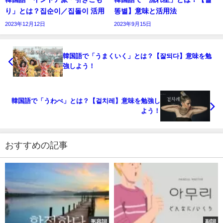
り」とは？집순이／집돌이 活用
똥별】意味と活用法
2023年12月12日
2023年9月15日
韓国語で「うまくいく」とは？【잘되다】意味を勉
強しよう！
韓国語で「うわべ」とは？【겉치레】意味を勉強し
よう！
おすすめの記事
形容詞
副詞