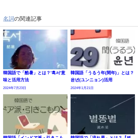
名詞
の関連記事
韓国語で「酷暑」とは？'혹서'意
韓国語「うるう年(閏年)」とは？
味と活用方法
윤년(ユンニョン)活用
2024年7月23日
2024年1月21日
韓国語「インドア派・引きこも
韓国語で「流れ星」とは？【별