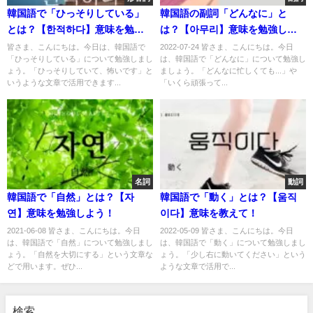
韓国語で「ひっそりしている」
韓国語の副詞「どんなに」と
とは？【한적하다】意味を勉強
は？【아무리】意味を勉強しよ
しよう！
う！
皆さま、こんにちは。今日は、韓国語で
2022-07-24 皆さま、こんにちは。今日
「ひっそりしている」について勉強しまし
は、韓国語で「どんなに」について勉強し
ょう。「ひっそりしていて、怖いです」と
ましょう。「どんなに忙しくても...」や
いうような文章で活用できます...
「いくら頑張って...
名詞
動詞
韓国語で「自然」とは？【자
韓国語で「動く」とは？【움직
연】意味を勉強しよう！
이다】意味を教えて！
2021-06-08 皆さま、こんにちは。今日
2022-05-09 皆さま、こんにちは。今日
は、韓国語で「自然」について勉強しまし
は、韓国語で「動く」について勉強しまし
ょう。「自然を大切にする」という文章な
ょう。「少し右に動いてください」という
どで用います。ぜひ...
ような文章で活用で...
検索