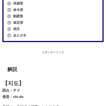
依頼形
10.
命令形
11.
勧誘形
12.
仮定形
13.
例文
14.
あとがき
15.
スポンサーリンク
解説
【지도】
読み：チド
発音：chi-do