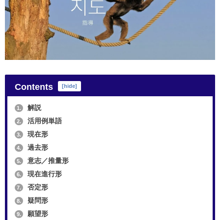
Contents
[
hide
]
解説
1.
活用例単語
2.
現在形
3.
過去形
4.
意志／推量形
5.
現在進行形
6.
否定形
7.
疑問形
8.
願望形
9.