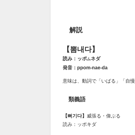
解説
【뽐내다】
読み：ッポ
ネダ
ム
発音：ppom-nae-da
意味は、動詞で「いばる」「自慢
類義語
【뻐기다】
威張る・偉ぶる
読み：ッポキダ