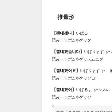
推量形
【뽐내겠다】
いばる
読み：ッポ
ネゲッタ
ム
【뽐내겠습니다】
いばります
（ハ
読み：ッポ
ネゲッスムニダ
ム
【뽐내겠어요】
いばります
（ヘヨ
読み：ッポ
ネゲッソヨ
ム
【뽐내겠어】
いばるよ
（パンマル）
読み：ッポ
ネゲッソ
ム