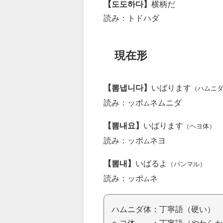
【도도하다】
横柄だ
読み：トドハダ
現在形
【뽐냅니다】
いばります
（ハムニ
読み：ッポ
ネムニダ
ム
【뽐내요】
いばります
（ヘヨ体）
読み：ッポ
ネヨ
ム
【뽐내】
いばるよ
（パンマル）
読み：ッポ
ネ
ム
ハムニダ体：丁寧語（硬い）
ヘヨ体 ：丁寧語（やわらか