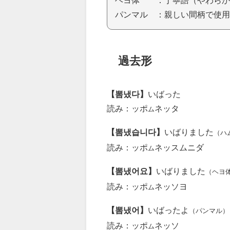
パンマル ：親しい間柄で使用
過去形
【뽐냈다】
いばった
読み：ッポ
ネッタ
ム
【뽐냈습니다】
いばりました
（ハ
読み：ッポ
ネッスムニダ
ム
【뽐냈어요】
いばりました
（ヘヨ
読み：ッポ
ネッソヨ
ム
【뽐냈어】
いばったよ
（パンマル）
読み：ッポ
ネッソ
ム