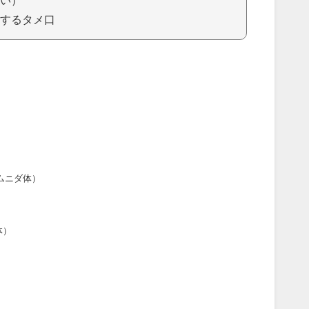
するタメ口
ムニダ体）
体）