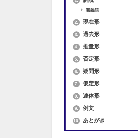
解説
1.
類義語
現在形
2.
過去形
3.
推量形
4.
否定形
5.
疑問形
6.
仮定形
7.
連体形
8.
例文
9.
あとがき
10.