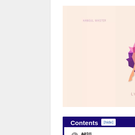
Contents
[
hide
]