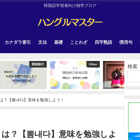
韓国語学習者向け独学ブログ
カナダラ索引
文法
基礎
ことわざ
四字熟語
慣用句
韓国旅行
Other
Uncategorized
検索
は？【뽐내다】意味を勉強しよう！
とは？【뽐내다】意味を勉強しよ