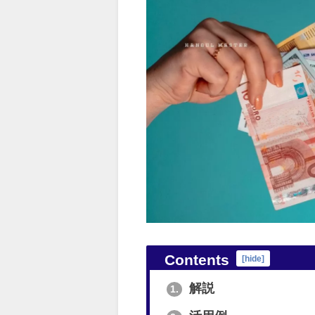
Contents
[
hide
]
解説
1.