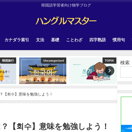
韓国語学習者向け独学ブログ
カナダラ索引
文法
基礎
ことわざ
四字熟語
慣用句
韓国旅行
Uncategorized
TOPIK
検索
？【회수】意味を勉強しよう！
は？【회수】意味を勉強しよう！