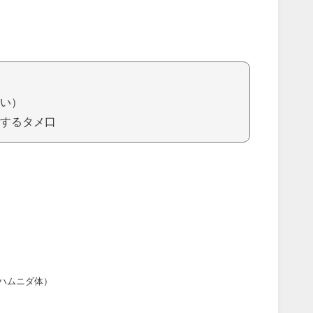
い）
するタメ口
ハムニダ体）