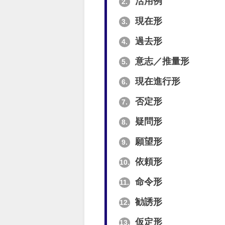
活用例
2.
現在形
3.
過去形
4.
意志／推量形
5.
現在進行形
6.
否定形
7.
疑問形
8.
願望形
9.
依頼形
10.
命令形
11.
勧誘形
12.
仮定形
13.