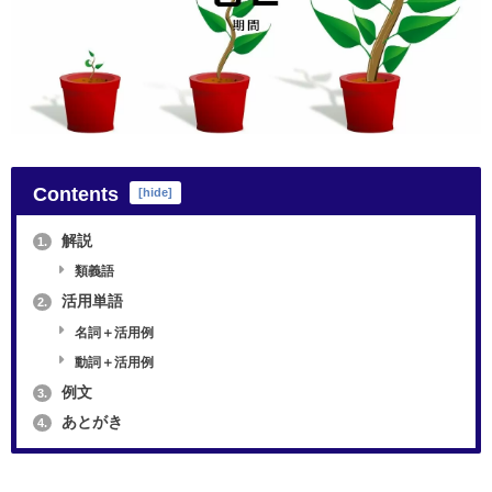
Contents
[
hide
]
解説
1.
類義語
活用単語
2.
名詞＋活用例
動詞＋活用例
例文
3.
あとがき
4.