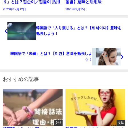
り」とは？집순이／집돌이 活用
똥별】意味と活用法
2023年12月12日
2023年9月15日
韓国語で「入り混じる」とは？【뒤섞이다】意味を
勉強しよう！
韓国語で「未練」とは？【미련】意味を勉強しよ
う！
おすすめの記事
文法
文法