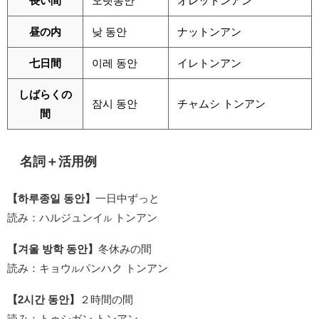
長い間
오랫동안
オレットンアン
昼の内
낮 동안
ナットンアン
七日間
이레 동안
イレトンアン
しばらくの
잠시 동안
チャムシ トンアン
間
名詞＋活用例
【하루종일 동안】
一日中ずっと
読み：ハルジュンイ
トンアン
ル
【겨울 방학 동안】
冬休みの間
読み：キョウ
パンハク トンアン
ル
【2시간 동안】
２時間の間
読み：トゥシガン トンアン