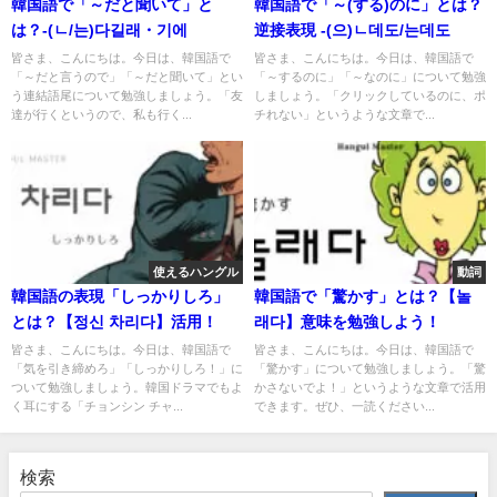
韓国語で「～だと聞いて」と
韓国語で「～(する)のに」とは？
は？-(ㄴ/는)다길래・기에
逆接表現 -(으)ㄴ데도/는데도
皆さま、こんにちは。今日は、韓国語で
皆さま、こんにちは。今日は、韓国語で
「～だと言うので」「～だと聞いて」とい
「～するのに」「～なのに」について勉強
う連結語尾について勉強しましょう。「友
しましょう。「クリックしているのに、ポ
達が行くというので、私も行く...
チれない」というような文章で...
使えるハングル
動詞
韓国語の表現「しっかりしろ」
韓国語で「驚かす」とは？【놀
とは？【정신 차리다】活用！
래다】意味を勉強しよう！
皆さま、こんにちは。今日は、韓国語で
皆さま、こんにちは。今日は、韓国語で
「気を引き締めろ」「しっかりしろ！」に
「驚かす」について勉強しましょう。「驚
ついて勉強しましょう。韓国ドラマでもよ
かさないでよ！」というような文章で活用
く耳にする「チョンシン チャ...
できます。ぜひ、一読ください...
検索