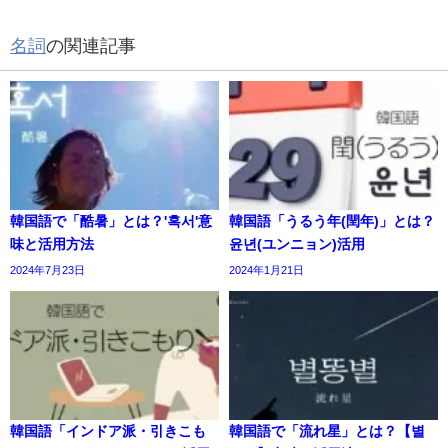
名詞
の関連記事
韓国語で「酷暑」とは？'혹서'意
韓国語「うるう年(閏年)」とは？
味と活用方法
윤년(ユンニョン)活用
2024年7月23日
2024年1月21日
韓国語「インドア派・引きこも
韓国語で「流れ星」とは？【별