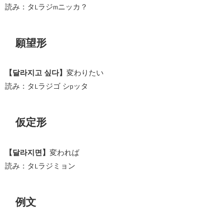
読み：タ
ラジ
ニッカ？
L
m
願望形
【달라지고 싶다】
変わりたい
読み：タ
ラジゴ シ
ッタ
L
p
仮定形
【달라지면】
変われば
読み：タ
ラジミョン
L
例文