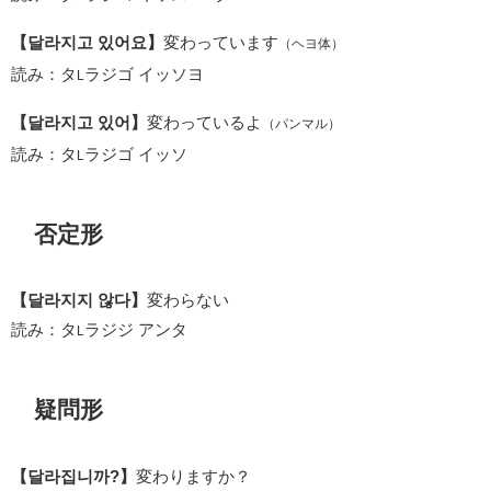
【달라지고 있어요】
変わっています
（ヘヨ体）
読み：タ
ラジゴ イッソヨ
L
【달라지고 있어】
変わっているよ
（パンマル）
読み：タ
ラジゴ イッソ
L
否定形
【달라지지 않다】
変わらない
読み：タ
ラジジ アンタ
L
疑問形
【달라집니까?】
変わりますか？