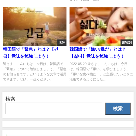
名詞
形容詞
韓国語で「緊急」とは？【긴
韓国語で「嫌い/嫌だ」とは？
급】意味を勉強しよう！
【싫다】意味を勉強しよう！
皆さま、こんにちは。今日は、韓国語で
2022-05-20 皆さま、こんにちは。今日
「緊急」について勉強しましょう。「緊急
は、韓国語で「嫌い」を学びましょう。
のお知らせです」というような文章で活用
「嫌いな食べ物だ！」と主張したいときに
できます。ぜひ、一読ください...
活用できるようにした...
検索
検索