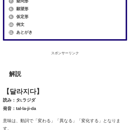
疑問形
7.
願望形
8.
仮定形
9.
例文
10.
あとがき
11.
スポンサーリンク
解説
【달라지다】
読み：タ
ラジダ
L
発音：tal-la-ji-da
意味は、動詞で「変わる」「異なる」「変化する」となりま
す。