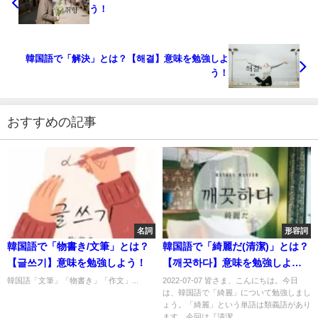
う！
韓国語で「解決」とは？【해결】意味を勉強しよ
う！
おすすめの記事
名詞
形容詞
韓国語で「物書き/文筆」とは？
韓国語で「綺麗だ(清潔)」とは？
【글쓰기】意味を勉強しよう！
【깨끗하다】意味を勉強しよ
う！
韓国語「文筆」「物書き」「作文」...
2022-07-07 皆さま、こんにちは。今日
は、韓国語で「綺麗」について勉強しまし
ょう。「綺麗」という単語は類義語があり
ます。今回は『清潔...