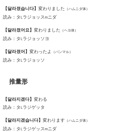
【달라졌습니다】
変わりました
（ハムニダ体）
読み：タ
ラジョッス
ニダ
L
m
【달라졌어요】
変わりました
（ヘヨ体）
読み：タ
ラジョッソヨ
L
【달라졌어】
変わったよ
（パンマル）
読み：タ
ラジョッソ
L
推量形
【달라지겠다】
変わる
読み：タ
ラジゲッタ
L
【달라지겠습니다】
変わります
（ハムニダ体）
読み：タ
ラジゲッス
ニダ
L
m