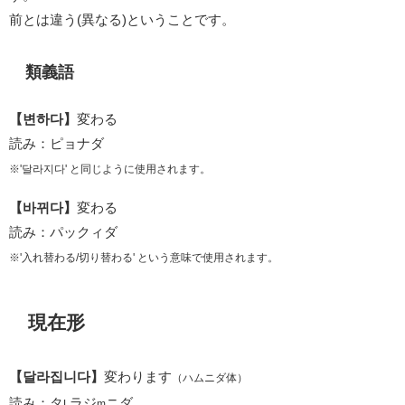
前とは違う(異なる)ということです。
類義語
【변하다】
変わる
読み：ピョナダ
※'
달라지다' と同じように使用されます。
【바뀌다】
変わる
読み：パックィダ
※'入れ替わる/切り替わる' という意味で使用されます。
現在形
【달라집니다】
変わります
（ハムニダ体）
読み：タ
ラジ
ニダ
L
m