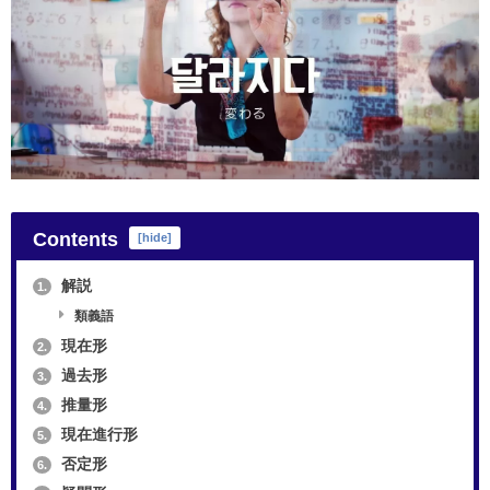
Contents
[
hide
]
解説
1.
類義語
現在形
2.
過去形
3.
推量形
4.
現在進行形
5.
否定形
6.