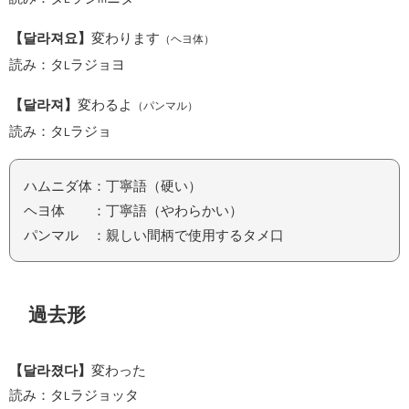
【달라져요】
変わります
（ヘヨ体）
読み：タ
ラジョヨ
L
【달라져】
変わるよ
（パンマル）
読み：タ
ラジョ
L
ハムニダ体：丁寧語（硬い）
ヘヨ体 ：丁寧語（やわらかい）
パンマル ：親しい間柄で使用するタメ口
過去形
【달라졌다】
変わった
読み：タ
ラジョッタ
L