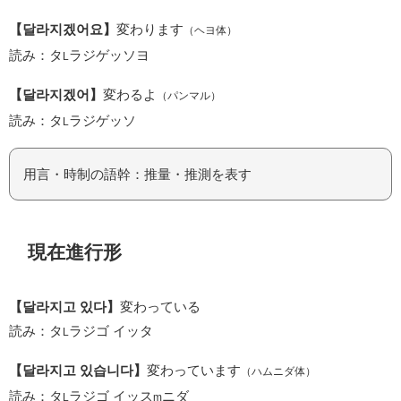
【달라지겠어요】
変わります
（ヘヨ体）
読み：タ
ラジゲッソヨ
L
【달라지겠어】
変わるよ
（パンマル）
読み：タ
ラジゲッソ
L
用言・時制の語幹：推量・推測を表す
現在進行形
【달라지고 있다】
変わっている
読み：タ
ラジゴ イッタ
L
【달라지고 있습니다】
変わっています
（ハムニダ体）
読み：タ
ラジゴ イッス
ニダ
L
m