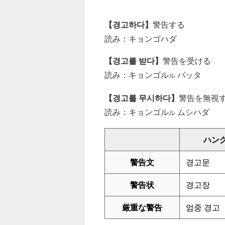
【경고하다】
警告する
読み：キョンゴハダ
【경고를 받다】
警告を受ける
読み：キョンゴル
パッタ
ル
【경고를 무시하다】
警告を無視
読み：キョンゴル
ムシハダ
ル
ハン
警告文
경고문
警告状
경고장
厳重な警告
엄중 경고