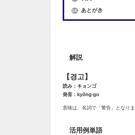
あとがき
14.
解説
【경고】
読み：キョンゴ
発音：kyŏng-go
意味は、名詞で「警告」となりま
活用例単語