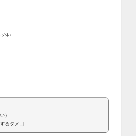
ニダ体）
）
い）
するタメ口