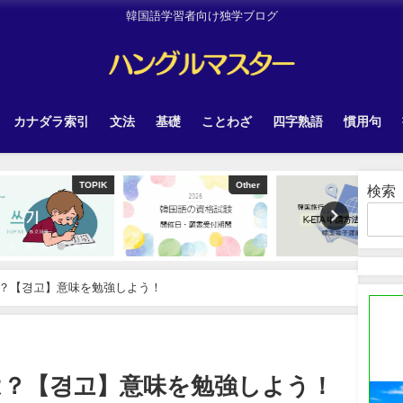
韓国語学習者向け独学ブログ
カナダラ索引
文法
基礎
ことわざ
四字熟語
慣用句
TOPIK
Other
韓国旅行
検索
？【경고】意味を勉強しよう！
は？【경고】意味を勉強しよう！