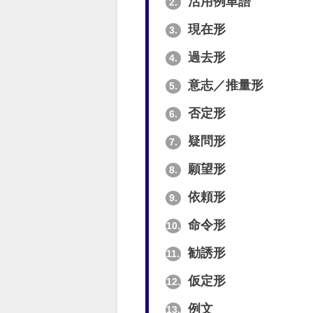
活用例単語
2.
現在形
3.
過去形
4.
意志／推量形
5.
否定形
6.
疑問形
7.
願望形
8.
依頼形
9.
命令形
10.
勧誘形
11.
仮定形
12.
例文
13.