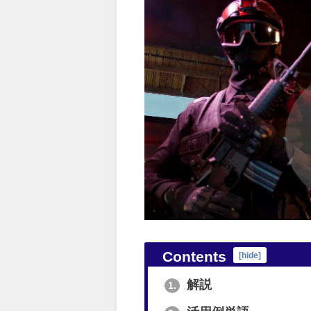
Contents
[
hide
]
解説
1.