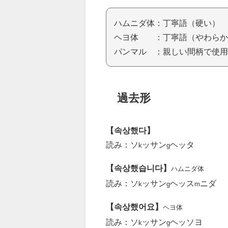
ハムニダ体：丁寧語（硬い）
ヘヨ体 ：丁寧語（やわらか
パンマル ：親しい間柄で使用
過去形
【속상했다】
読み：ソ
ッサン
ヘッタ
k
g
【속상했습니다】
ハムニダ体
読み：ソ
ッサン
ヘッス
ニダ
k
g
m
【속상했어요】
ヘヨ体
読み：ソ
ッサン
ヘッソヨ
k
g