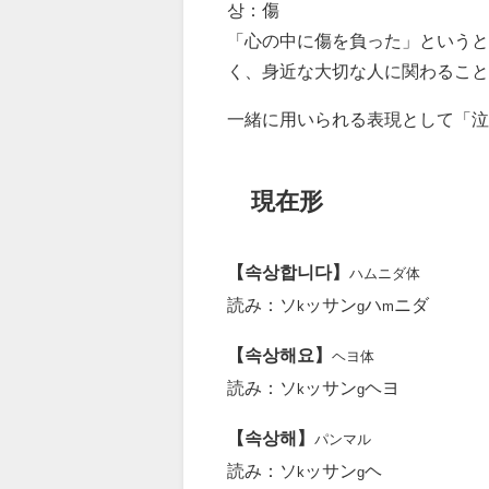
상：傷
「心の中に傷を負った」というと
く、身近な大切な人に関わるこ
一緒に用いられる表現として「泣
現在形
【속상합니다】
ハムニダ体
読み：ソ
ッサン
ハ
ニダ
k
g
m
【속상해요】
ヘヨ体
読み：ソ
ッサン
ヘヨ
k
g
【속상해】
パンマル
読み：ソ
ッサン
ヘ
k
g