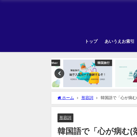
トップ
あいうえお索引
Other
韓国旅行
ホーム
形容詞
韓国語で「心が病む
形容詞
韓国語で「心が病む(