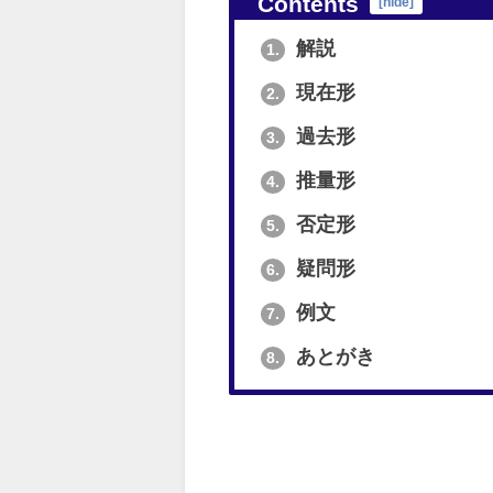
Contents
[
hide
]
解説
1.
現在形
2.
過去形
3.
推量形
4.
否定形
5.
疑問形
6.
例文
7.
あとがき
8.