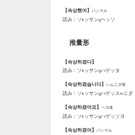
【속상했어】
パンマル
読み：ソ
ッサン
ヘッソ
k
g
推量形
【속상하겠다】
読み：ソ
ッサン
ハゲッタ
k
g
【속상하겠습니다】
ハムニダ体
読み：ソ
ッサン
ハゲッス
ニダ
k
g
m
【속상하겠어요】
ヘヨ体
読み：ソ
ッサン
ハゲッソヨ
k
g
【속상하겠어】
パンマル