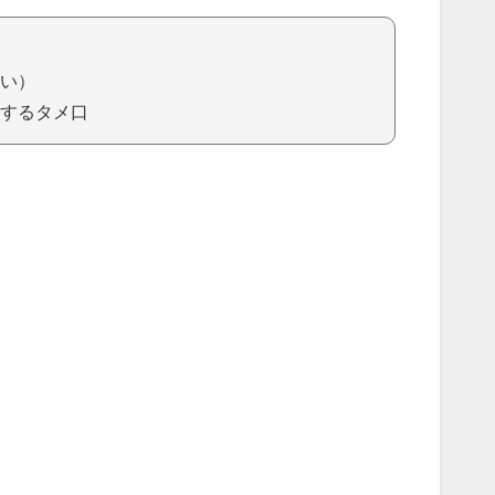
い）
するタメ口