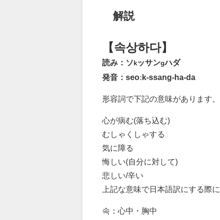
解説
【속상하다】
読み：ソ
ッサン
ハダ
k
g
発音：seoːk-ssang-ha-da
形容詞で下記の意味があります。
心が病む(落ち込む)
むしゃくしゃする
気に障る
悔しい(自分に対して)
悲しい/辛い
上記な意味で日本語訳にする際に
속：心中・胸中