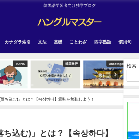
韓国語学習者向け独学ブログ
カナダラ索引
文法
基礎
ことわざ
四字熟語
慣用句
TOPIK
韓国旅行
Uncategorized
検索
(落ち込む)」とは？【속상하다】意味を勉強しよう！
落ち込む)」とは？【속상하다】