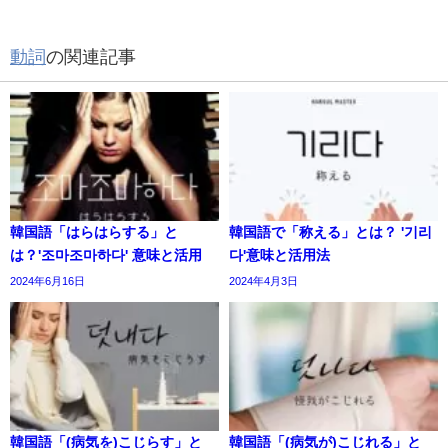
動詞
の関連記事
韓国語「はらはらする」と
韓国語で「称える」とは？ '기리
は？'조마조마하다' 意味と活用
다'意味と活用法
2024年6月16日
2024年4月3日
韓国語「(病気を)こじらす」と
韓国語「(病気が)こじれる」と