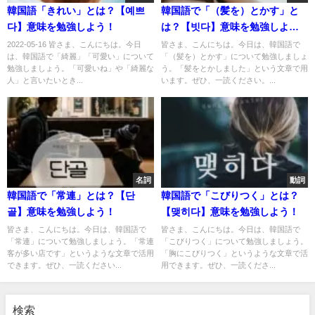
韓国語「きれい」とは？【예쁘
韓国語で「（髪を）とかす」と
다】意味を勉強しよう！
は？【빗다】意味を勉強しよ
う！
2022-05-16 皆さま、こんにちは。今日
皆さま、こんにちは。今日は、韓国語で
は、韓国語で「綺麗」「可愛い」について
「（髪を）とかす」について勉強しましょ
勉強しましょう。「可愛いね」や「綺麗な
う。「髪をとかしました」という文章で用
人」と言いたいとき...
います。ぜひ、一読ください。...
名詞
動詞
韓国語で「常連」とは？【단
韓国語で「こびりつく」とは？
골】意味を勉強しよう！
【맺히다】意味を勉強しよう！
皆さま、こんにちは。今日は、韓国語で
皆さま、こんにちは。今日は、韓国語で
「常連」について勉強しましょう。「常連
「こびりつく」について勉強しましょう。
客が多い店です」というような文章で活用
「胸にこびりつく」というような文章で活
できます。ぜひ、一読ください...
用できます。ぜひ、一読くださ...
検索