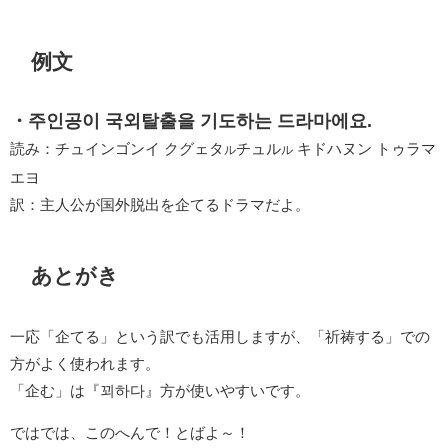
例文
・주인공이 국외탈출을 기도하는 드라마에요.
読み：チュインゴンイ クグェタ
チュル
キドハヌン トゥラマ
ル
ル
エヨ
訳：主人公が国外脱出を企てるドラマだよ。
あとがき
一応「企てる」という訳でも活用しますが、「祈祷する」での
方がよく使われます。
「企む」は『꾀하다』方が使いやすいです。
ではでは、このへんで！とばよ～！