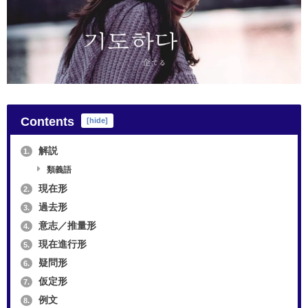
Contents
[
hide
]
解説
1.
類義語
現在形
2.
過去形
3.
意志／推量形
4.
現在進行形
5.
疑問形
6.
仮定形
7.
例文
8.