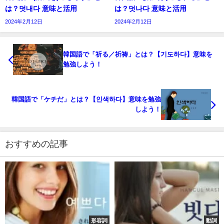
は？덧내다 意味と活用
は？덧나다 意味と活用
2024年2月12日
2024年2月12日
韓国語で「祈る／祈祷」とは？【기도하다】意味を
勉強しよう！
韓国語で「ケチだ」とは？【인색하다】意味を勉強
しよう！
おすすめの記事
形容詞
動詞