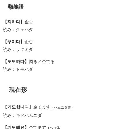
類義語
【꾀하다】
企む
読み：クェハダ
【꾸미다】
企む
読み：ックミダ
【도모하다】
図る／企てる
読み：トモハダ
現在形
【기도합니다】
企てます
（ハムニダ体）
読み：キドハムニダ
【기도해요】
企てます
（ヘヨ体）