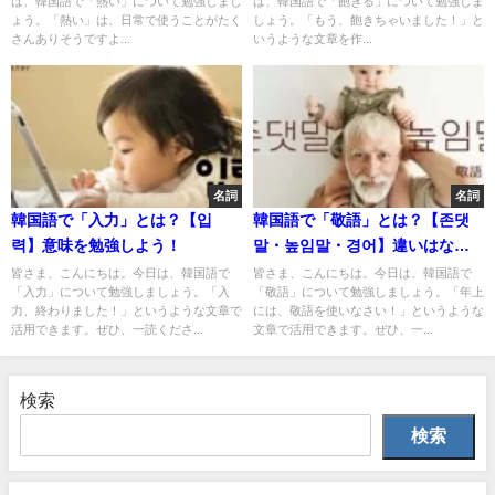
は、韓国語で「熱い」について勉強しまし
は、韓国語で「飽きる」について勉強しま
ょう。「熱い」は、日常で使うことがたく
しょう。「もう、飽きちゃいました！」と
さんありそうですよ...
いうような文章を作...
名詞
名詞
韓国語で「入力」とは？【입
韓国語で「敬語」とは？【존댓
력】意味を勉強しよう！
말・높임말・경어】違いはな
に？
皆さま、こんにちは。今日は、韓国語で
皆さま、こんにちは。今日は、韓国語で
「入力」について勉強しましょう。「入
「敬語」について勉強しましょう。「年上
力、終わりました！」というような文章で
には、敬語を使いなさい！」というような
活用できます。ぜひ、一読くださ...
文章で活用できます。ぜひ、一...
検索
検索