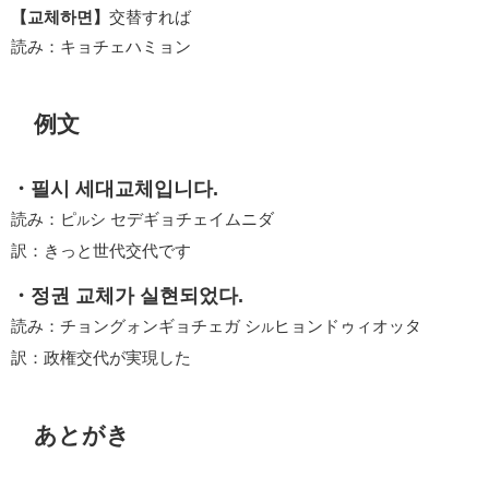
【교체하면】
交替すれば
読み：キョチェハミョン
例文
・필시 세대교체입니다.
読み：ピ
シ セデギョチェイムニダ
ル
訳：きっと世代交代です
・정권 교체가 실현되었다.
読み：チョングォンギョチェガ シ
ヒョンドゥィオッタ
ル
訳：政権交代が実現した
あとがき