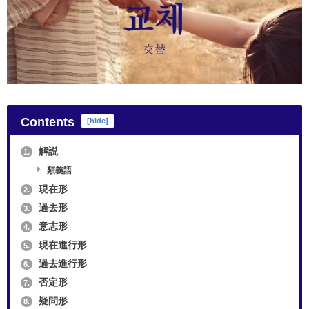
Contents
[
hide
]
解説
1.
類義語
現在形
2.
過去形
3.
意志形
4.
現在進行形
5.
過去進行形
6.
否定形
7.
疑問形
8.