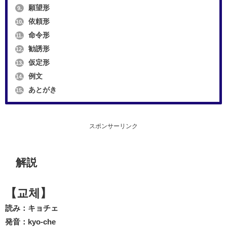
願望形
9.
依頼形
10.
命令形
11.
勧誘形
12.
仮定形
13.
例文
14.
あとがき
15.
スポンサーリンク
解説
【교체】
読み：キョチェ
発音：kyo-che