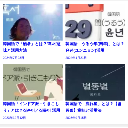
韓国語で「酷暑」とは？'혹서'意
韓国語「うるう年(閏年)」とは？
味と活用方法
윤년(ユンニョン)活用
2024年7月23日
2024年1月21日
韓国語「インドア派・引きこも
韓国語で「流れ星」とは？【별
り」とは？집순이／집돌이 活用
똥별】意味と活用法
2023年12月12日
2023年9月15日