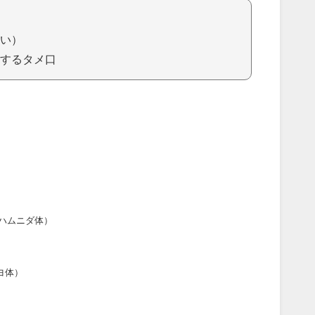
い）
するタメ口
ハムニダ体）
ヨ体）