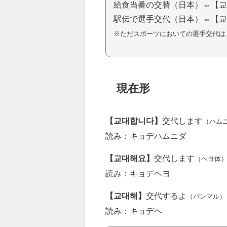
給食当番の交替（日本）⇔【교
駅伝で選手交代（日本）⇔【교
※ただスポーツにおいての選手交代は
現在形
【교대합니다】
交代します
（ハム
読み：キョデハムニダ
【교대해요】
交代します
（ヘヨ体
読み：キョデヘヨ
【교대해】
交代するよ
（パンマル）
読み：キョデヘ