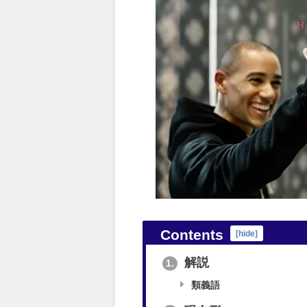
Contents
[
hide
]
解説
1.
類義語