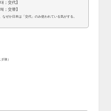
대；交代】
체；交替】
、なぜか日本は「交代」のみ使われている気がする。
ニダ体）
）