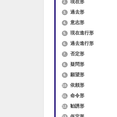
現在形
2.
過去形
3.
意志形
4.
現在進行形
5.
過去進行形
6.
否定形
7.
疑問形
8.
願望形
9.
依頼形
10.
命令形
11.
勧誘形
12.
仮定形
13.