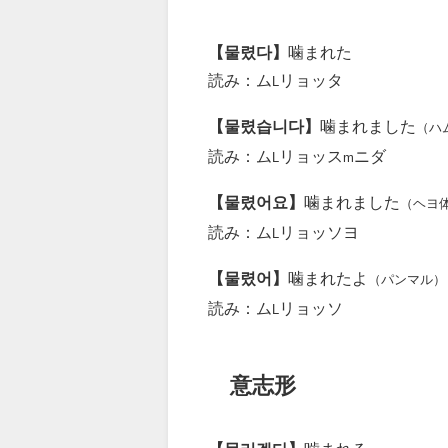
【물렸다】
噛まれた
読み：ム
リョッタ
L
【물렸습니다】
噛まれました
（ハ
読み：ム
リョッス
ニダ
L
m
【물렸어요】
噛まれました
（ヘヨ
読み：ム
リョッソヨ
L
【물렸어】
噛まれたよ
（パンマル）
読み：ム
リョッソ
L
意志形