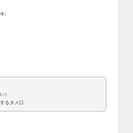
ダ体）
い）
するタメ口