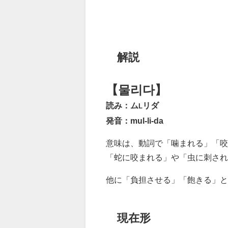
解説
【물리다】
読み：ム
リダ
L
発音：mul-li-da
意味は、動詞で「噛まれる」「咬
「蛇に咬まれる」や「虫に刺され
他に「負担させる」「飽きる」
現在形