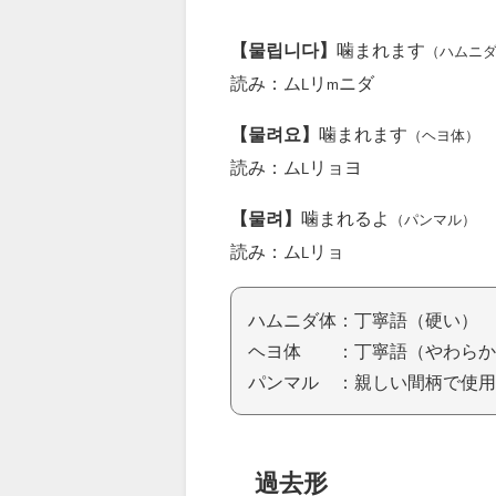
【물립니다】
噛まれます
（ハムニ
読み：ム
リ
ニダ
L
m
【물려요】
噛まれます
（ヘヨ体）
読み：ム
リョヨ
L
【물려】
噛まれるよ
（パンマル）
読み：ム
リョ
L
ハムニダ体：丁寧語（硬い）
ヘヨ体 ：丁寧語（やわらか
パンマル ：親しい間柄で使用
過去形