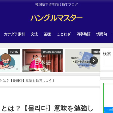
韓国語学習者向け独学ブログ
カナダラ索引
文法
基礎
ことわざ
四字熟語
慣用句
TOPIK
Uncategorized
韓国旅行
検索
とは？【물리다】意味を勉強しよう！
」とは？【물리다】意味を勉強し