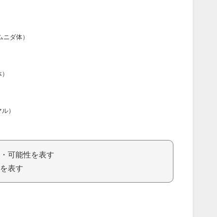
ムニダ体）
体）
マル）
・可能性を表す
を表す