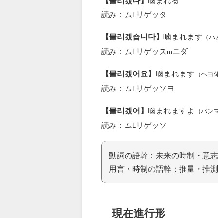
【물리겠다】
噛まれる
読み：ム
リゲッタ
L
【물리겠습니다】
噛まれます
（ハ
読み：ム
リゲッス
ニダ
L
m
【물리겠어요】
噛まれます
（ヘヨ
読み：ム
リゲッソヨ
L
【물리겠어】
噛まれますよ
（パン
読み：ム
リゲッソ
L
動詞の語幹：未来の時制・意志
用言・時制の語幹：推量・推測
現在進行形