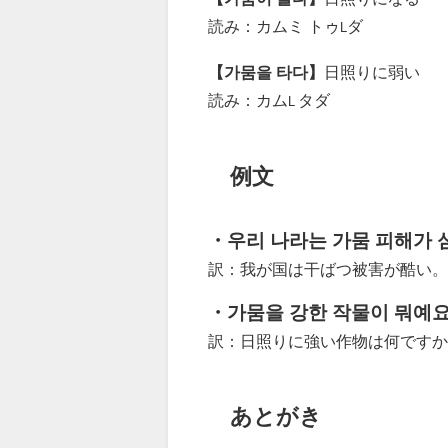
読み：カムミ トゥ
ダ
L
【가뭄을 타다】
日照りに弱い
読み：カム
タダ
L
例文
・우리 나라는 가뭄 피해가 
訳：我が国は干ばつ被害が酷い。
・가뭄을 강한 작물이 뭐예요
訳：日照りに強い作物は何ですか
あとがき