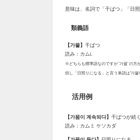
意味は、名詞で「干ばつ」「日照
類義語
【가물】
干ばつ
読み：カム
L
※どちらも標準語なのですが '가뭄' の
但し「日照りになる」と言う単語は'가물다
活用例
【가뭄이 계속되다】
干ばつが続
読み：カムミ ケソカダ
【가뭄이 들다】
日照りになる