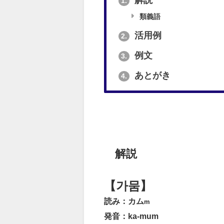
解説
1.
類義語
活用例
2.
例文
3.
あとがき
4.
解説
【가뭄】
読み：カム
m
発音：ka-mum