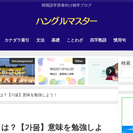
韓国語学習者向け独学ブログ
カナダラ索引
文法
基礎
ことわざ
四字熟語
慣用句
tegorized
Other
TOPIK
検索
は？【가뭄】意味を勉強しよう！
とは？【가뭄】意味を勉強しよ