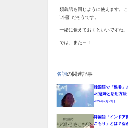
類義語も同じように使えます。こ
'가물' だそうです。
一緒に覚えておくといいですね。
では、また～！
名詞
の関連記事
韓国語で「酷暑」と
서'意味と活用方法
2024年7月23日
韓国語「インドア
こもり」とは？집