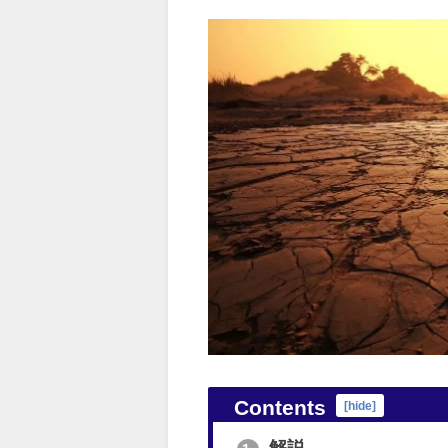
Contents
[
hide
]