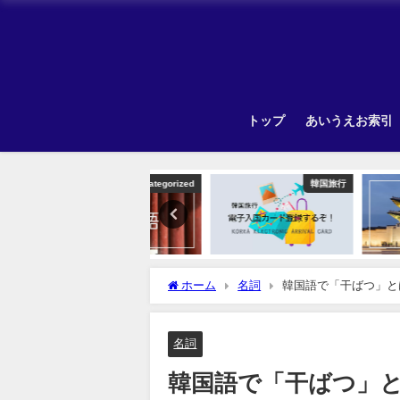
トップ
あいうえお索引
Uncategorized
韓国旅行
Unca
ホーム
名詞
韓国語で「干ばつ」と
名詞
韓国語で「干ばつ」