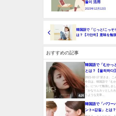
돌이 活用
2023年12月12日
韓国語で「じっと/こっそ
は？【가만히】意味を勉
う！
おすすめの記事
韓国語で「むかっ
とは？【울컥하다
勉強しよう！
2021-02-17 皆さま
今日は、韓国語で「む
る」について勉強しま
「かなりムカッとした
うような文章...
名詞
韓国語で「パワー
ント=갑질」とは
と活用例文