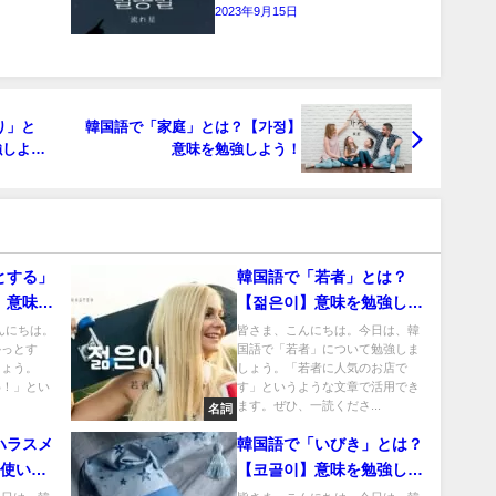
2023年9月15日
り」と
韓国語で「家庭」とは？【가정】
強しよ
意味を勉強しよう！
とする」
韓国語で「若者」とは？
】意味を
【젊은이】意味を勉強しよ
う！
、こんにちは。
皆さま、こんにちは。今日は、韓
かっとす
国語で「若者」について勉強しま
しょう。
しょう。「若者に人気のお店で
わ！」とい
す」というような文章で活用でき
ます。ぜひ、一読くださ...
名詞
ハラスメ
韓国語で「いびき」とは？
？使い方
【코골이】意味を勉強しよ
う！