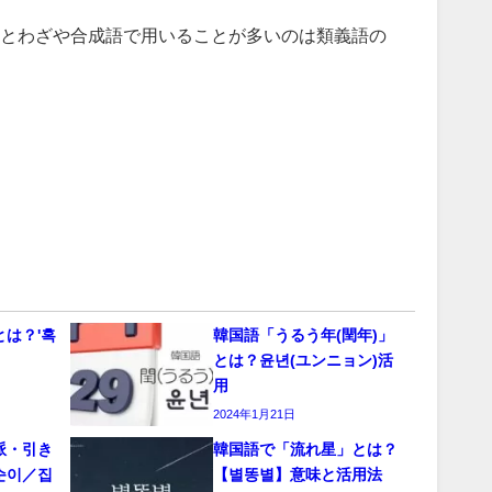
とわざや合成語で用いることが多いのは類義語の
は？'혹
韓国語「うるう年(閏年)」
とは？윤년(ユンニョン)活
用
2024年1月21日
派・引き
韓国語で「流れ星」とは？
순이／집
【별똥별】意味と活用法