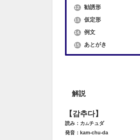
勧誘形
12.
仮定形
13.
例文
14.
あとがき
15.
解説
【감추다】
読み：カ
チュダ
ム
発音：kam-chu-da