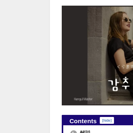
Contents
[
hide
]