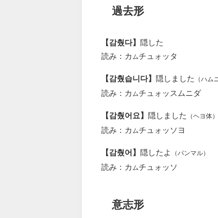
過去形
【감췄다】
隠した
読み：カ
チュォッタ
ム
【감췄습니다】
隠しました
（ハム
読み：カ
チュォッスムニダ
ム
【감췄어요】
隠しました
（ヘヨ体
読み：カ
チュォッソヨ
ム
【감췄어】
隠したよ
（パンマル）
読み：カ
チュォッソ
ム
意志形