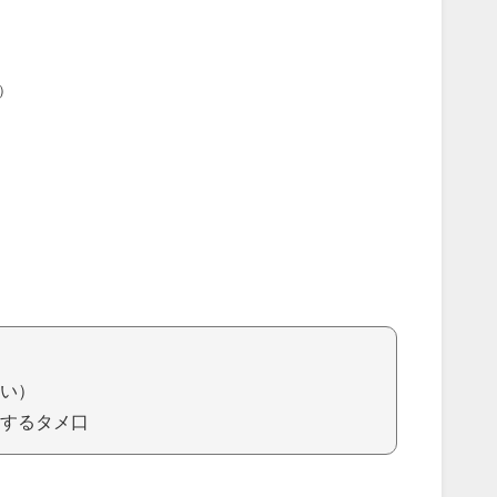
）
い）
するタメ口