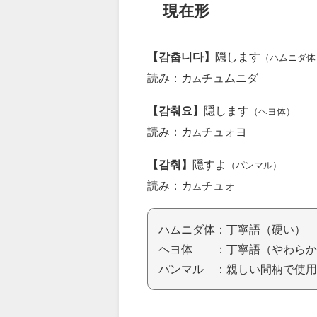
現在形
【감춥니다】
隠します
（ハムニダ体
読み：カ
チュムニダ
ム
【감춰요】
隠します
（ヘヨ体）
読み：カ
チュォヨ
ム
【감춰】
隠すよ
（パンマル）
読み：カ
チュォ
ム
ハムニダ体：丁寧語（硬い）
ヘヨ体 ：丁寧語（やわらか
パンマル ：親しい間柄で使用