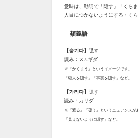
意味は、動詞で「隠す」「くらま
人目につかないようにする・くら
類義語
【숨기다】
隠す
読み：ス
ギダ
ム
※『かくまう』というイメージです。
「犯人を隠す」「事実を隠す」など。
【가리다】
隠す
読み：カリダ
※『遮る』『覆う』というニュアンスが
「見えないように隠す」など。