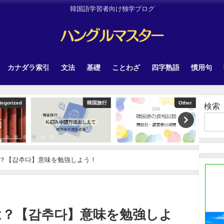
韓国語学習者向け独学ブログ
カナダラ索引
文法
基礎
ことわざ
四字熟語
慣用句
韓国旅行
Other
韓国旅行
検索
？【감추다】意味を勉強しよう！
は？【감추다】意味を勉強しよ