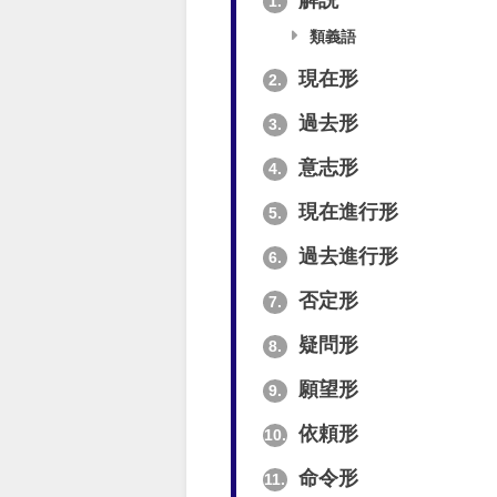
解説
1.
類義語
現在形
2.
過去形
3.
意志形
4.
現在進行形
5.
過去進行形
6.
否定形
7.
疑問形
8.
願望形
9.
依頼形
10.
命令形
11.