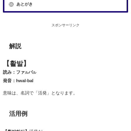
あとがき
10.
スポンサーリンク
解説
【활발】
読み：ファ
バ
ル
ル
発音：hwal-bal
意味は、名詞で「活発」となります。
活用例