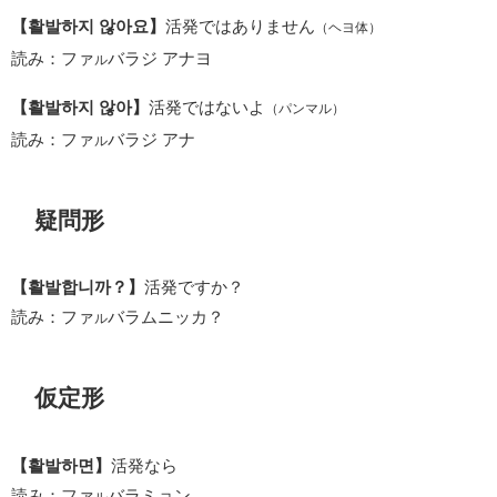
【활발하지 않아요】
活発ではありません
（ヘヨ体）
読み：ファ
バラジ アナヨ
ル
【활발하지 않아】
活発ではないよ
（パンマル）
読み：ファ
バラジ アナ
ル
疑問形
【활발합니까？】
活発ですか？
読み：ファ
バラムニッカ？
ル
仮定形
【활발하면】
活発なら
読み：ファ
バラミョン
ル