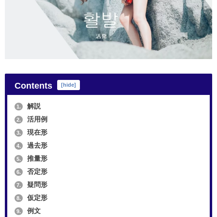
Contents
[
hide
]
解説
1.
活用例
2.
現在形
3.
過去形
4.
推量形
5.
否定形
6.
疑問形
7.
仮定形
8.
例文
9.