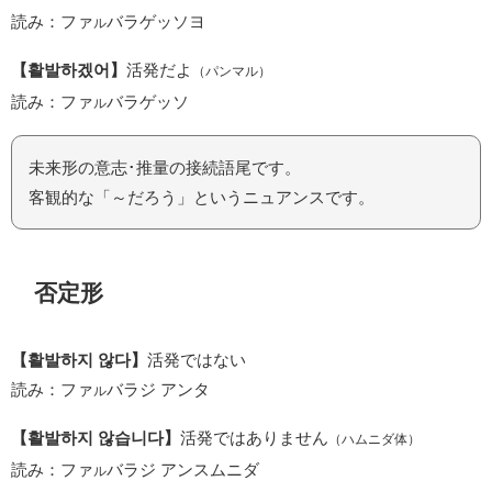
読み：ファ
バラゲッソヨ
ル
【활발하겠어】
活発だよ
（パンマル）
読み：ファ
バラゲッソ
ル
未来形の意志･推量の接続語尾です。
客観的な「～だろう」というニュアンスです。
否定形
【활발하지 않다】
活発ではない
読み：ファ
バラジ アンタ
ル
【활발하지 않습니다】
活発ではありません
（ハムニダ体）
読み：ファ
バラジ アンスムニダ
ル