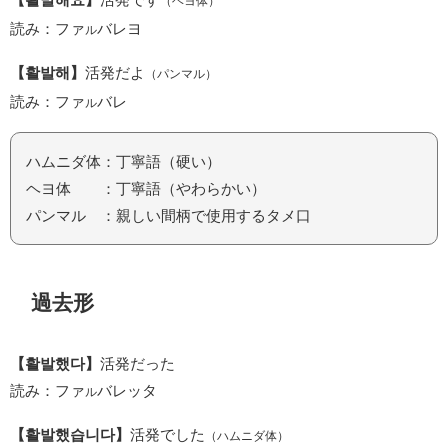
（ヘヨ体）
読み：ファ
バレヨ
ル
【활발해】
活発だよ
（パンマル）
読み：ファ
バレ
ル
ハムニダ体：丁寧語（硬い）
ヘヨ体 ：丁寧語（やわらかい）
パンマル ：親しい間柄で使用するタメ口
過去形
【활발했다】
活発だった
読み：ファ
バレッタ
ル
【활발했습니다】
活発でした
（ハムニダ体）