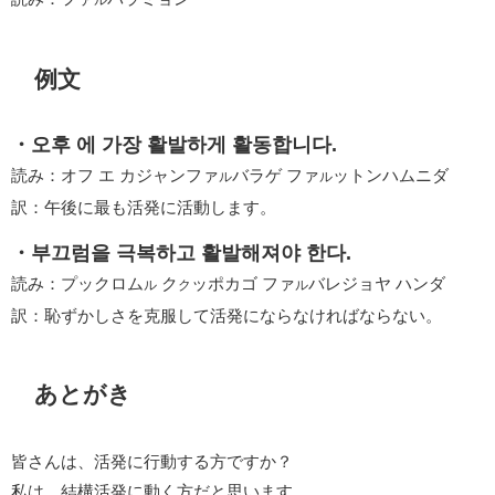
例文
・오후 에 가장 활발하게 활동합니다.
読み：オフ エ カジャンファ
バラゲ ファ
ットンハムニダ
ル
ル
訳：午後に最も活発に活動します。
・부끄럼을 극복하고 활발해져야 한다.
読み：プックロム
ク
ッポカゴ ファ
バレジョヤ ハンダ
ル
ク
ル
訳：恥ずかしさを克服して活発にならなければならない。
あとがき
皆さんは、活発に行動する方ですか？
私は、結構活発に動く方だと思います。