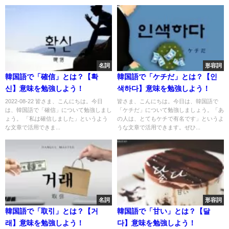
名詞
形容詞
韓国語で「確信」とは？【확
韓国語で「ケチだ」とは？【인
신】意味を勉強しよう！
색하다】意味を勉強しよう！
2022-08-22 皆さま、こんにちは。今日
皆さま、こんにちは。今日は、韓国語で
は、韓国語で「確信」について勉強しまし
「ケチだ」について勉強しましょう。「あ
ょう。 「私は確信しました」というよう
の人は、とてもケチで有名です」というよ
な文章で活用できま...
うな文章で活用できます。ぜひ...
名詞
形容詞
韓国語で「取引」とは？【거
韓国語で「甘い」とは？【달
래】意味を勉強しよう！
다】意味を勉強しよう！