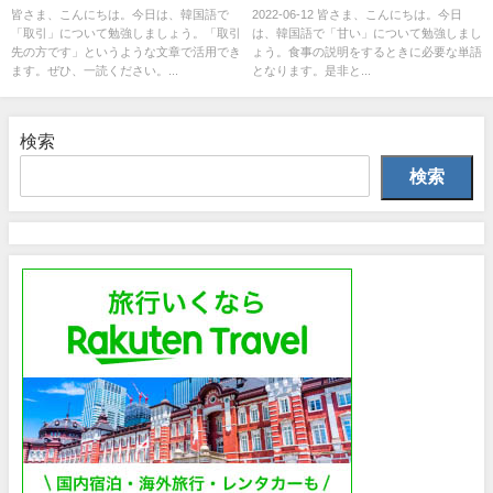
皆さま、こんにちは。今日は、韓国語で
2022-06-12 皆さま、こんにちは。今日
「取引」について勉強しましょう。「取引
は、韓国語で「甘い」について勉強しまし
先の方です」というような文章で活用でき
ょう。食事の説明をするときに必要な単語
ます。ぜひ、一読ください。...
となります。是非と...
検索
検索