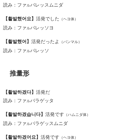
読み：ファ
バレッスムニダ
ル
【활발했어요】
活発でした
（ヘヨ体）
読み：ファ
バレッソヨ
ル
【활발했어】
活発だったよ
（パンマル）
読み：ファ
バレッソ
ル
推量形
【활발하겠다】
活発だ
読み：ファ
バラゲッタ
ル
【활발하겠습니다】
活発です
（ハムニダ体）
読み：ファ
バラゲッスムニダ
ル
【활발하겠어요】
活発です
（ヘヨ体）