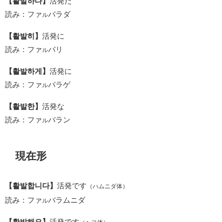
【활발하다】
活発だ
読み：ファ
バラダ
ル
【활발히】
活発に
読み：ファ
バリ
ル
【활발하게】
活発に
読み：ファ
バラゲ
ル
【활발한】
活発な
読み：ファ
バラン
ル
現在形
【활발합니다】
活発です
（ハムニダ体）
読み：ファ
バラムニダ
ル
【활발해요】
活発です