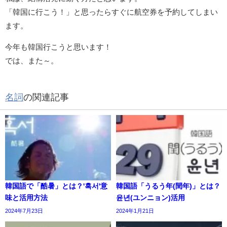
「韓国に行こう！」と思ったらすぐに航空券を予約してしまい
ます。
今年も韓国行こうと思います！
では、また～。
名詞
の関連記事
韓国語で「酷暑」とは？'혹서'意
韓国語「うるう年(閏年)」とは？
味と活用方法
윤년(ユンニョン)活用
2024年7月23日
2024年1月21日