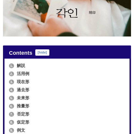
Contents
[
hide
]
解説
1.
活用例
2.
現在形
3.
過去形
4.
未来形
5.
推量形
6.
否定形
7.
仮定形
8.
例文
9.