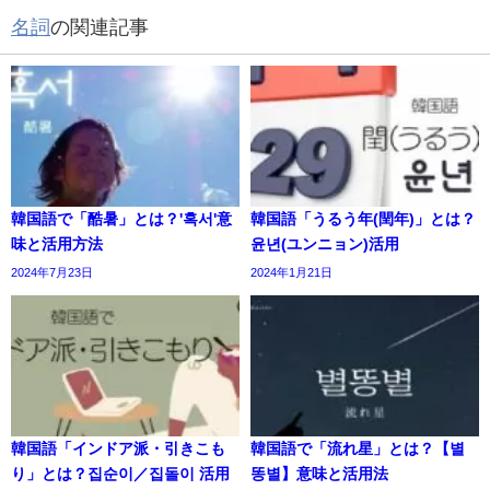
名詞
の関連記事
韓国語で「酷暑」とは？'혹서'意
韓国語「うるう年(閏年)」とは？
味と活用方法
윤년(ユンニョン)活用
2024年7月23日
2024年1月21日
韓国語「インドア派・引きこも
韓国語で「流れ星」とは？【별
り」とは？집순이／집돌이 活用
똥별】意味と活用法