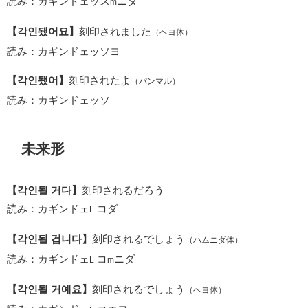
読み：カギンドェッス
ニダ
m
【각인됐어요】
刻印されました
（ヘヨ体）
読み：カギンドェッソヨ
【각인됐어】
刻印されたよ
（パンマル）
読み：カギンドェッソ
未来形
【각인될 거다】
刻印されるだろう
読み：カギンドェ
コダ
L
【각인될 겁니다】
刻印されるでしょう
（ハムニダ体）
読み：カギンドェ
コ
ニダ
L
m
【각인될 거예요】
刻印されるでしょう
（ヘヨ体）