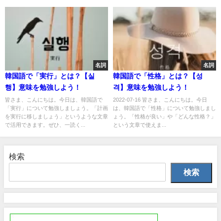
名詞
名詞
韓国語で「実行」とは？【실
韓国語で「性格」とは？【성
행】意味を勉強しよう！
격】意味を勉強しよう！
皆さま、こんにちは。今日は、韓国語で
2022-07-16 皆さま、こんにちは。今日
「実行」について勉強しましょう。「計画
は、韓国語で「性格」について勉強しまし
を実行に移しましょう」というような文章
ょう。「性格が良い」や「どんな性格？」
で活用できます。ぜひ、一読く...
という文章で使えま...
検索
検索