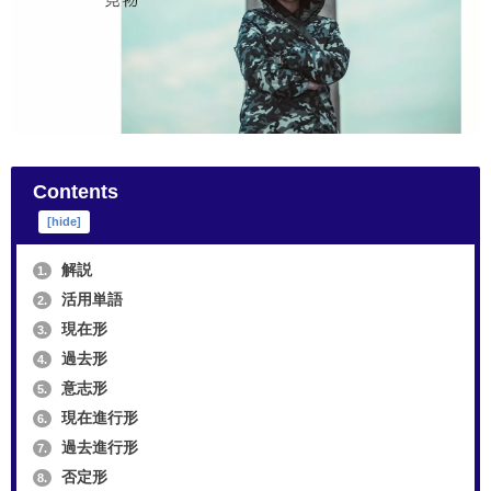
Contents
[
hide
]
解説
1.
活用単語
2.
現在形
3.
過去形
4.
意志形
5.
現在進行形
6.
過去進行形
7.
否定形
8.