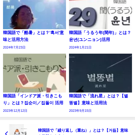
韓国語で「酷暑」とは？'혹서'意
韓国語「うるう年(閏年)」とは？
味と活用方法
윤년(ユンニョン)活用
2024年7月23日
2024年1月21日
韓国語「インドア派・引きこも
韓国語で「流れ星」とは？【별
り」とは？집순이／집돌이 活用
똥별】意味と活用法
2023年12月12日
2023年9月15日
韓国語で「繰り返し（重ね）」とは？【거듭】意味