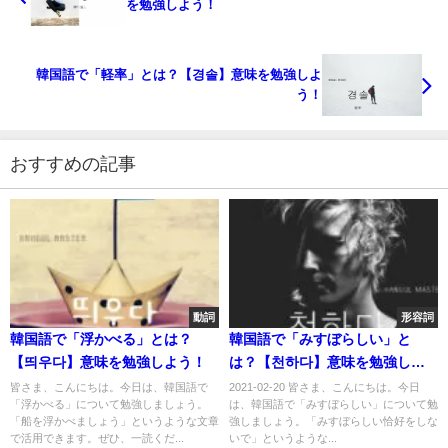
を勉強しよう！
韓国語で「軽率」とは？【경솔】意味を勉強しよ
う！
おすすめの記事
動詞
形容詞
韓国語で「浮かべる」とは？
韓国語で「みすぼらしい」と
【띄우다】意味を勉強しよう！
は？【천하다】意味を勉強しよ
う！
皆さま、こんにちは。今日は、韓国語で
2021-02-20 皆さま、こんにちは。今日
「浮かべる」について勉強しましょう。
は、韓国語で「みすぼらしい」について勉
「船を浮かべましょう」というような文章
強しましょう。「みすぼらしい恰好をしな
で活用できます。ぜひ、一読くだ...
いで」というような...