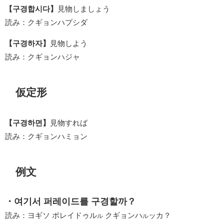
【구경합시다】
見物しましょう
読み：クギョンハプシダ
【구경하자】
見物しよう
読み：クギョンハジャ
仮定形
【구경하면】
見物すれば
読み：クギョンハミョン
例文
・여기서 퍼레이드를 구경할까？
読み：ヨギソ ポレイドゥル
クギョンハ
ッカ？
ル
ル