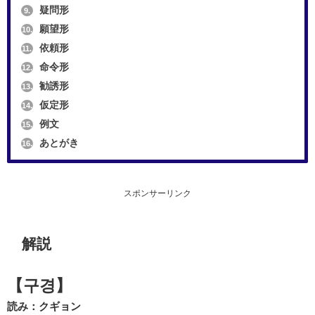
疑問形
9.
願望形
10.
依頼形
11.
命令形
12.
勧誘形
13.
仮定形
14.
例文
15.
あとがき
16.
スポンサーリンク
解説
【구경】
読み：クギョン