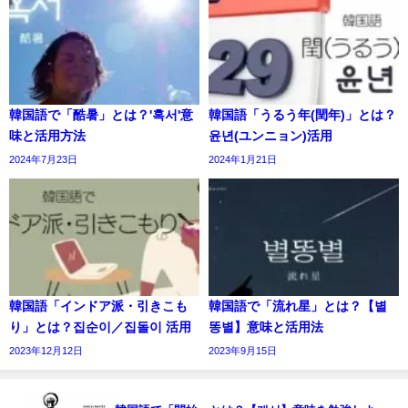
韓国語で「酷暑」とは？'혹서'意
韓国語「うるう年(閏年)」とは？
味と活用方法
윤년(ユンニョン)活用
2024年7月23日
2024年1月21日
韓国語「インドア派・引きこも
韓国語で「流れ星」とは？【별
り」とは？집순이／집돌이 活用
똥별】意味と活用法
2023年12月12日
2023年9月15日