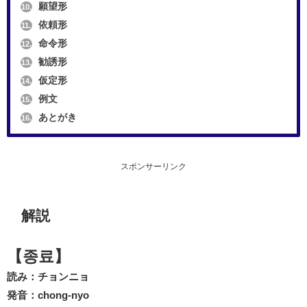
願望形
10.
依頼形
11.
命令形
12.
勧誘形
13.
仮定形
14.
例文
15.
あとがき
16.
スポンサーリンク
解説
【종료】
読み：チョンニョ
発音：chong-nyo