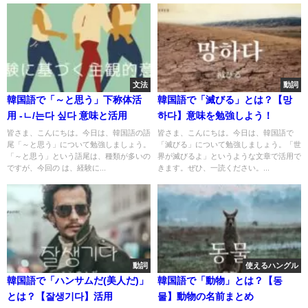
文法
動詞
韓国語で「～と思う」下称体活
韓国語で「滅びる」とは？【망
用 -ㄴ/는다 싶다 意味と活用
하다】意味を勉強しよう！
皆さま、こんにちは。今日は、韓国語の語
皆さま、こんにちは。今日は、韓国語で
尾「～と思う」について勉強しましょう。
「滅びる」について勉強しましょう。「世
「～と思う」という語尾は、種類が多いの
界が滅びるよ」というような文章で活用で
ですが、今回の は、経験に...
きます。ぜひ、一読ください。...
動詞
使えるハングル
韓国語で「ハンサムだ(美人だ)」
韓国語で「動物」とは？【동
とは？【잘생기다】活用
물】動物の名前まとめ