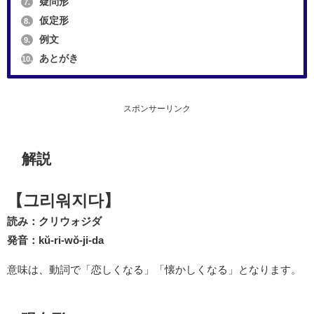
疑問形
7.
仮定形
8.
例文
9.
あとがき
10.
スポンサーリンク
解説
【그리워지다】
読み：クリウォジダ
発音：kŭ-ri-wŏ-ji-da
意味は、動詞で「恋しくなる」「懐かしくなる」となります。