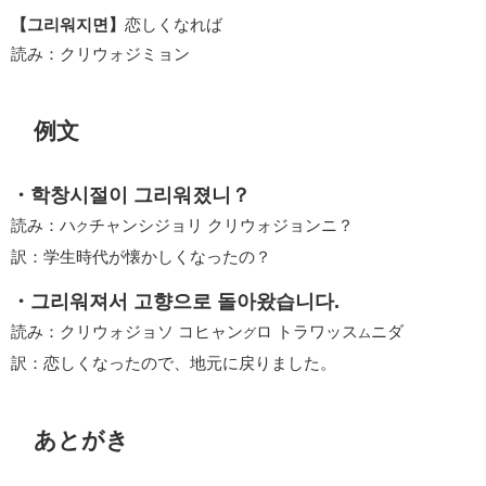
【그리워지면】
恋しくなれば
読み：クリウォジミョン
例文
・학창시절이 그리워졌니？
読み：ハ
チャンシジョリ クリウォジョンニ？
ク
訳：学生時代が懐かしくなったの？
・그리워져서 고향으로 돌아왔습니다.
読み：クリウォジョソ コヒャン
ロ トラワッス
ニダ
グ
ム
訳：恋しくなったので、地元に戻りました。
あとがき