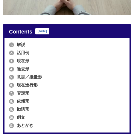
Contents
[
hide
]
解説
1.
活用例
2.
現在形
3.
過去形
4.
意志／推量形
5.
現在進行形
6.
否定形
7.
依頼形
8.
勧誘形
9.
例文
10.
あとがき
11.