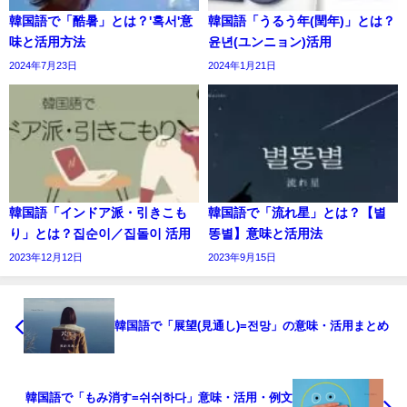
韓国語で「酷暑」とは？'혹서'意
韓国語「うるう年(閏年)」とは？
味と活用方法
윤년(ユンニョン)活用
2024年7月23日
2024年1月21日
韓国語「インドア派・引きこも
韓国語で「流れ星」とは？【별
り」とは？집순이／집돌이 活用
똥별】意味と活用法
2023年12月12日
2023年9月15日
韓国語で「展望(見通し)=전망」の意味・活用まとめ
韓国語で「もみ消す=쉬쉬하다」意味・活用・例文