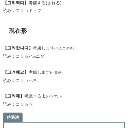
【고려되다】
考慮する(される)
読み：コリョドェダ
現在形
【고려합니다】
考慮します
(ハムニダ体)
読み：コリョハ
ニダ
m
【고려해요】
考慮します
(ヘヨ体)
読み：コリョヘヨ
【고려해】
考慮するよ
(パンマル)
読み：コリョヘ
待遇法