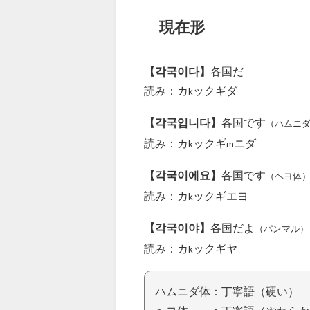
現在形
【각국이다】
各国だ
読み：カ
ックギダ
k
【각국입니다】
各国です
（ハムニ
読み：カ
ックギ
ニダ
k
m
【각국이에요】
各国です
（ヘヨ体
読み：カ
ックギエヨ
k
【각국이야】
各国だよ
（パンマル）
読み：カ
ックギヤ
k
ハムニダ体：丁寧語（硬い）