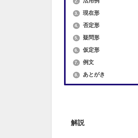
活用例
2.
現在形
3.
否定形
4.
疑問形
5.
仮定形
6.
例文
7.
あとがき
8.
解説