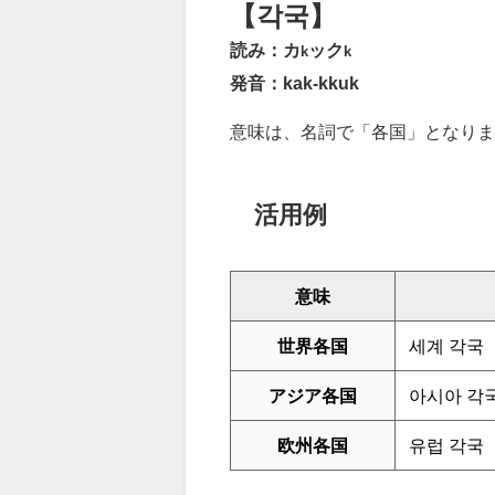
【각국】
読み：カ
ック
k
k
発音：kak-kkuk
意味は、名詞で「各国」となりま
活用例
意味
世界各国
세계 각국
アジア各国
아시아 각
欧州各国
유럽 각국