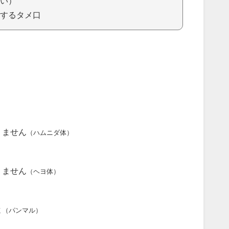
い）
するタメ口
りません
（ハムニダ体）
りません
（ヘヨ体）
よ
（パンマル）