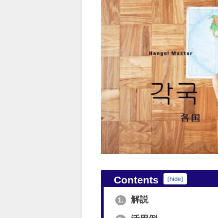
Contents
[
hide
]
解説
1.