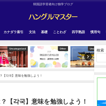
韓国語学習者向け独学ブログ
カナダラ索引
文法
基礎
ことわざ
四字熟語
慣用句
tegorized
Other
Uncategorized
検索
？【각국】意味を勉強しよう！
は？【각국】意味を勉強しよう！