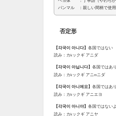
ヘヨ体 ：丁寧語（やわらか
パンマル ：親しい間柄で使用
否定形
【각국이 아니다】
各国ではない
読み：カ
ックギ アニダ
k
【각국이 아닙니다】
各国ではあ
読み：カ
ックギ アニ
ニダ
k
m
【각국이 아니에요】
各国ではあ
読み：カ
ックギ アニエヨ
k
【각국이 아니야】
各国ではない
読み：カ
ックギ アニヤ
k