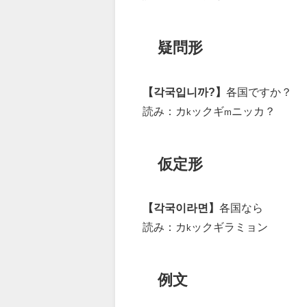
疑問形
【각국입니까?】
各国ですか？
読み：カ
ックギ
ニッカ？
k
m
仮定形
【각국이라면】
各国なら
読み：カ
ックギラミョン
k
例文