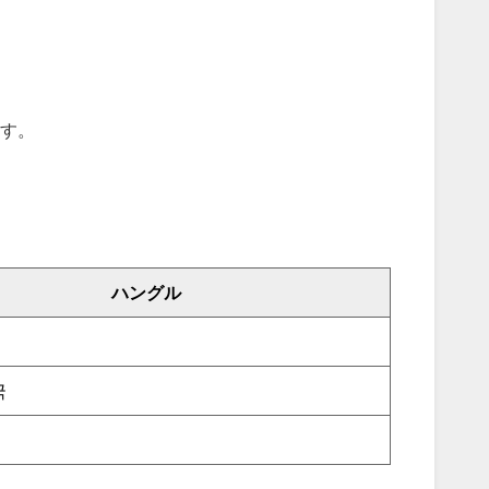
す。
ハングル
국