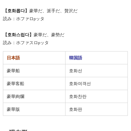
【호화롭다】
豪華だ、派手だ、贅沢だ
読み：ホファロ
ッタ
p
【호화스럽다】
豪華だ、豪勢だ
読み：ホファスロ
ッタ
p
日本語
韓国語
豪華船
호화선
豪華客船
호화여객선
豪華絢爛
호화찬란
豪華版
호화판