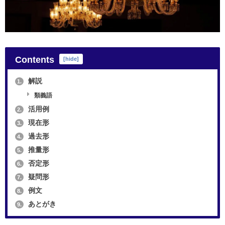
Contents
[
hide
]
解説
1.
類義語
活用例
2.
現在形
3.
過去形
4.
推量形
5.
否定形
6.
疑問形
7.
例文
8.
あとがき
9.