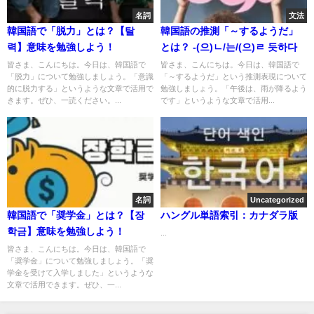
名詞
文法
韓国語で「脱力」とは？【탈
韓国語の推測「～するようだ」
력】意味を勉強しよう！
とは？ -(으)ㄴ/는/(으)ㄹ 듯하다
皆さま、こんにちは。今日は、韓国語で
皆さま、こんにちは。今日は、韓国語で
「脱力」について勉強しましょう。「意識
「～するようだ」という推測表現について
的に脱力する」というような文章で活用で
勉強しましょう。「午後は、雨が降るよう
きます。ぜひ、一読ください。...
です」というような文章で活用...
名詞
Uncategorized
韓国語で「奨学金」とは？【장
ハングル単語索引：カナダラ版
학금】意味を勉強しよう！
...
皆さま、こんにちは。今日は、韓国語で
「奨学金」について勉強しましょう。「奨
学金を受けて入学しました」というような
文章で活用できます。ぜひ、一...