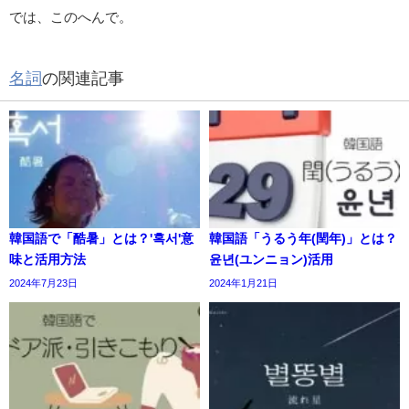
では、このへんで。
名詞
の関連記事
韓国語で「酷暑」とは？'혹서'意
韓国語「うるう年(閏年)」とは？
味と活用方法
윤년(ユンニョン)活用
2024年7月23日
2024年1月21日