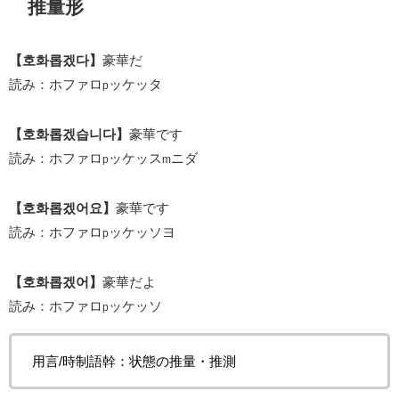
推量形
【호화롭겠다】
豪華だ
読み：ホファロ
ッケッタ
p
【호화롭겠습니다】
豪華です
読み：ホファロ
ッケッス
ニダ
p
m
【호화롭겠어요】
豪華です
読み：ホファロ
ッケッソヨ
p
【호화롭겠어】
豪華だよ
読み：ホファロ
ッケッソ
p
用言/時制語幹：状態の推量・推測