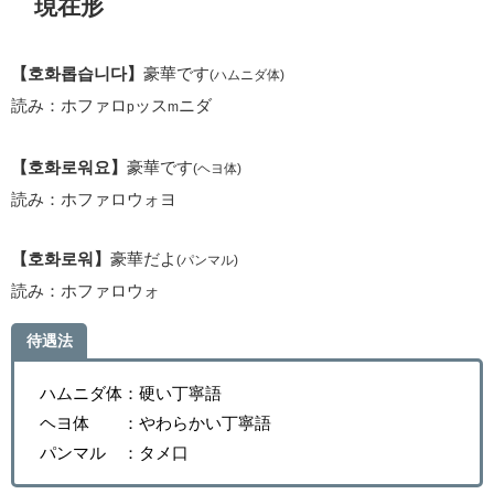
現在形
【호화롭습니다】
豪華です
(ハムニダ体)
読み：ホファロ
ッス
ニダ
p
m
【호화로워요】
豪華です
(ヘヨ体)
読み：ホファロウォヨ
【호화로워】
豪華だよ
(パンマル)
読み：ホファロウォ
待遇法
ハムニダ体：硬い丁寧語
ヘヨ体 ：やわらかい丁寧語
パンマル ：タメ口