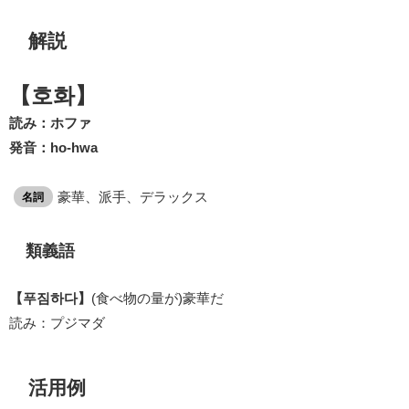
解説
【호화】
読み：ホファ
発音：ho-hwa
豪華、派手、デラックス
名詞
類義語
【푸짐하다】
(食べ物の量が)豪華だ
読み：プジマダ
活用例