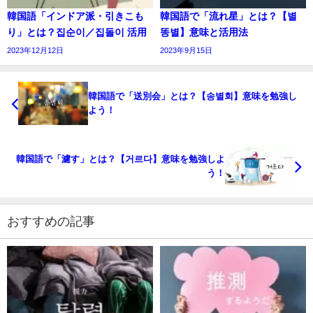
韓国語「インドア派・引きこも
韓国語で「流れ星」とは？【별
り」とは？집순이／집돌이 活用
똥별】意味と活用法
2023年12月12日
2023年9月15日
韓国語で「送別会」とは？【송별회】意味を勉強し
よう！
韓国語で「濾す」とは？【거르다】意味を勉強しよ
う！
おすすめの記事