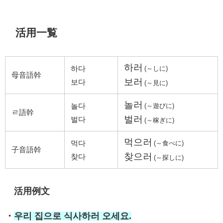
活用一覧
하러
하다
(～しに)
母音語幹
보러
보다
(～見に)
놀러
놀다
(～遊びに)
ㄹ語幹
벌러
벌다
(～稼ぎに)
먹으러
먹다
(～食べに)
子音語幹
찾으러
찾다
(～探しに)
活用例文
・
우리 집으로 식사하러 오세요.