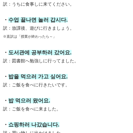
訳：うちに食事しに来てください。
・
수업 끝나면 놀러 갑시다.
訳：放課後、遊びに行きましょう。
※直訳は「授業が終わったら～」
・
도서관에 공부하러 갔어요.
訳：図書館へ勉強しに行ってました。
・
밥을 먹으러 가고 싶어요.
訳：ご飯を食べに行きたいです。
・
밥 먹으러 왔어요.
訳：ご飯を食べに来ました。
・
쇼핑하러 나갔습니다.
訳：買い物しに出かけました。