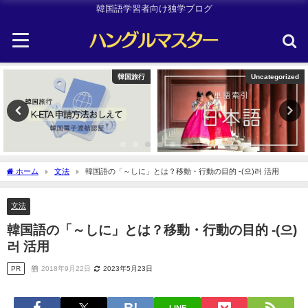
韓国語学習者向け独学ブログ
Uncategorized
Other
ホーム
文法
韓国語の「～しに」とは？移動・行動の目的 -(으)러 活用
文法
韓国語の「～しに」とは？移動・行動の目的 -(으)
러 活用
PR
2018年9月22日
2023年5月23日