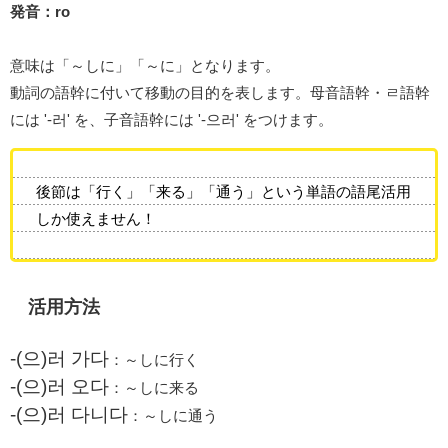
発音：ro
意味は「～しに」「～に」となります。
動詞の語幹に付いて移動の目的を表します。母音語幹・ㄹ語幹
には '-러' を、子音語幹には '-으러' をつけます。
後節は「行く」「来る」「通う」という単語の語尾活用
しか使えません！
活用方法
-(으)러 가다
：～しに行く
-(으)러 오다
：～しに来る
-(으)러 다니다
：～しに通う