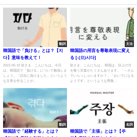
動詞
文法
韓国語で「負ける」とは？【지
韓国語の用言を尊敬表現に変え
다】意味を教えて！
る [-(으)시다]
2022-05-10 皆さま、こんにちは。今日
皆さま、こんにちは。 韓国は、目上の方
は、韓国語で「負ける」について勉強しま
を敬う言葉がたくさんあります。「～さん
しょう。「試合に負けました」というよう
でいらっしゃいますか？」「おいでになる
な文章を作ることが...
ようです」というような尊敬...
動詞
名詞
韓国語で「経験する」とは？
韓国語で「主張」とは？【주