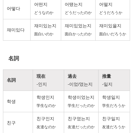
어떤지
어땠는지
어떨지
어떻다
どうなのか
どうだったのか
どうだろうか
재미있는지
재미있었는지
재미있을지
재미있다
面白いのか
面白かったのか
面白いだろうか
名詞
現在
過去
推量
名詞
-인지
-이었/였는지
-일지
학생인지
학생이었는지
학생일지
학생
学生なのか
学生だったのか
学生だろうか
친구인지
친구였는지
친구일지
친구
友達なのか
友達だったのか
友達だろうか