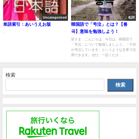
Uncategorized
名詞
単語索引：あいうえお版
韓国語で「号泣」とは？【통
곡】意味を勉強しよう！
...
皆さま、こんにちは。今日は、韓国語で
「号泣」について勉強しましょう。「子供
が号泣しています」というような文章で活
用できます。ぜひ、一読くださ...
検索
検索