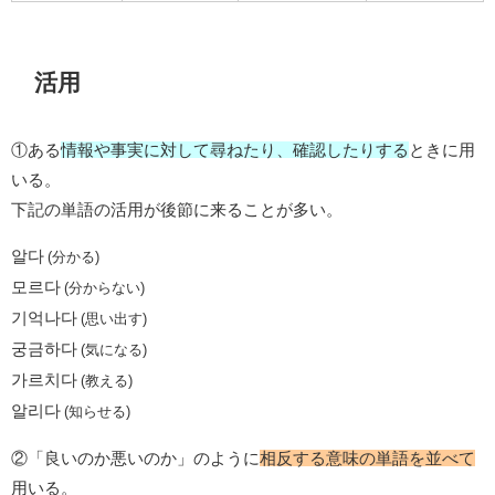
活用
①ある
情報や事実に対して尋ねたり、確認したりする
ときに用
いる。
下記の単語の活用が後節に来ることが多い。
알다
(分かる)
모르다
(分からない)
기억나다
(思い出す)
궁금하다
(気になる)
가르치다
(教える)
알리다
(知らせる)
②「良いのか悪いのか」のように
相反する意味の単語を並べて
用いる。