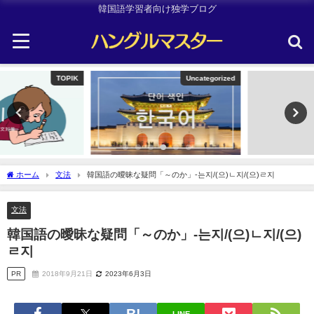
韓国語学習者向け独学ブログ
Uncategorized
Uncategorized
ホーム
文法
韓国語の曖昧な疑問「～のか」-는지/(으)ㄴ지/(으)ㄹ지
文法
韓国語の曖昧な疑問「～のか」-는지/(으)ㄴ지/(으)
ㄹ지
PR
2018年9月21日
2023年6月3日