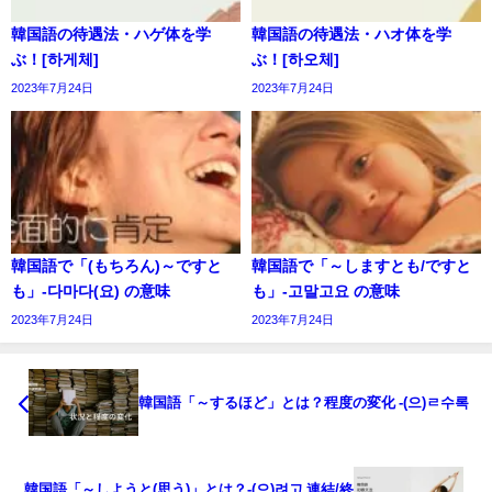
韓国語の待遇法・ハゲ体を学
韓国語の待遇法・ハオ体を学
ぶ！[하게체]
ぶ！[하오체]
2023年7月24日
2023年7月24日
韓国語で「(もちろん)～ですと
韓国語で「～しますとも/ですと
も」-다마다(요) の意味
も」-고말고요 の意味
2023年7月24日
2023年7月24日
韓国語「～するほど」とは？程度の変化 -(으)ㄹ수록
韓国語「～しようと(思う)」とは？-(으)려고 連結/終