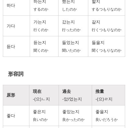
하는지
했는지
할지
하다
するのか
したのか
するつもりなのか
가는지
갔는지
갈지
가다
行くのか
行ったのか
行くつもりなのか
듣는지
들었는지
들을지
듣다
聞くのか
聞いたのか
聞くつもりなのか
形容詞
現在
過去
推量
原形
-(으)ㄴ지
-았/었는지
-(으)ㄹ지
좋은지
좋았는지
좋을지
좋다
良いのか
良かったのか
良いだろうか