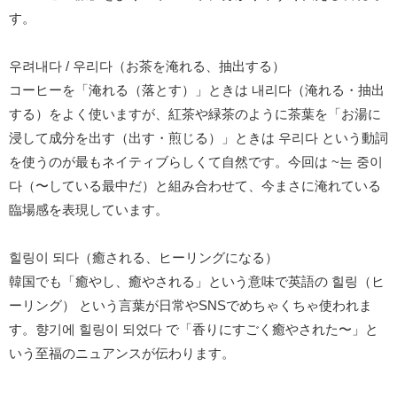
す。
우려내다 / 우리다（お茶を淹れる、抽出する）
コーヒーを「淹れる（落とす）」ときは 내리다（淹れる・抽出
する）をよく使いますが、紅茶や緑茶のように茶葉を「お湯に
浸して成分を出す（出す・煎じる）」ときは 우리다 という動詞
を使うのが最もネイティブらしくて自然です。今回は ~는 중이
다（〜している最中だ）と組み合わせて、今まさに淹れている
臨場感を表現しています。
힐링이 되다（癒される、ヒーリングになる）
韓国でも「癒やし、癒やされる」という意味で英語の 힐링（ヒ
ーリング） という言葉が日常やSNSでめちゃくちゃ使われま
す。향기에 힐링이 되었다 で「香りにすごく癒やされた〜」と
いう至福のニュアンスが伝わります。