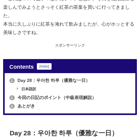
楽しんでみようとさっそく紅茶の茶葉を買いに行ってきまし
た。
本当に久しぶりに紅茶を淹れて飲みましたが、心がホッとする
美味しさですね。
スポンサーリンク
Contents
[
hide
]
Day 28：우아한 하루（優雅な一日）
1.
日本語訳
今回の日記のポイント（中級表現解説）
2.
あとがき
3.
Day 28：우아한 하루（優雅な一日）