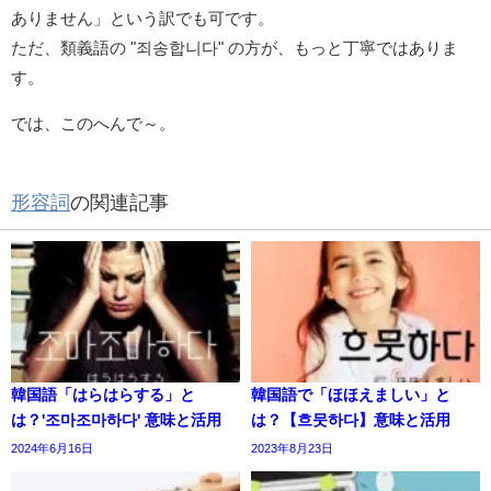
ありません」という訳でも可です。
ただ、類義語の "죄송합니다" の方が、もっと丁寧ではありま
す。
では、このへんで～。
形容詞
の関連記事
韓国語「はらはらする」と
韓国語で「ほほえましい」と
は？'조마조마하다' 意味と活用
は？【흐뭇하다】意味と活用
2024年6月16日
2023年8月23日