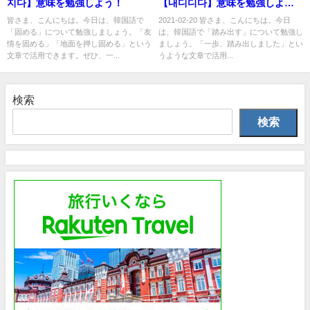
지다】意味を勉強しよう！
【내디디다】意味を勉強しよ
う！
皆さま、こんにちは。今日は、韓国語で
2021-02-20 皆さま、こんにちは。今日
「固める」について勉強しましょう。「友
は、韓国語で「踏み出す」について勉強し
情を固める」「地面を押し固める」という
ましょう。「一歩、踏み出しました」とい
文章で活用できます。ぜひ、一...
うような文章で活用...
検索
検索