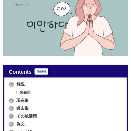
Contents
[
hide
]
解説
1.
類義語
現在形
2.
過去形
3.
その他活用
4.
例文
5.