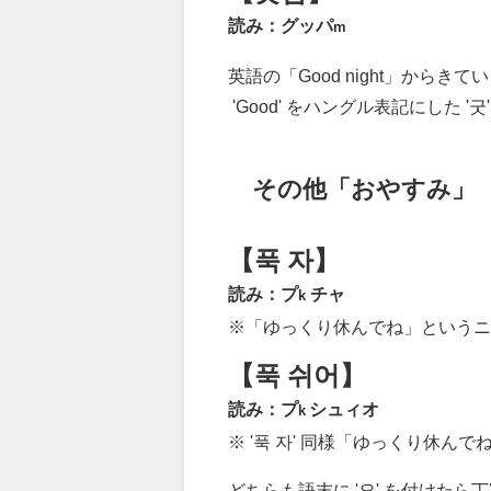
読み：グッパ
m
英語の「Good night」からき
'Good' をハングル表記にした '굿
その他「おやすみ」
【푹 자】
読み：プ
チャ
k
※「ゆっくり休んでね」というニ
【푹 쉬어】
読み：プ
シュィオ
k
※ '푹 자' 同様「ゆっくり休んで
どちらも語末に '요' を付けた