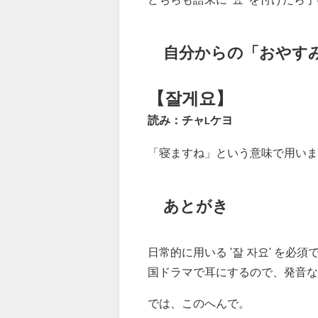
自分からの「おやす
【잘게요】
読み：チャ
ケヨ
L
「寝ますね」という意味で用います
あとがき
日常的に用いる '잘 자요' を
国ドラマで耳にするので、発音な
では、このへんで。