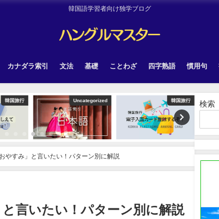
韓国語学習者向け独学ブログ
カナダラ索引
文法
基礎
ことわざ
四字熟語
慣用句
韓国旅行
Uncategorized
韓国旅行
検索
おやすみ」と言いたい！パターン別に解説
」と言いたい！パターン別に解説