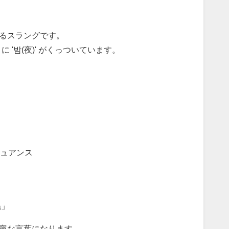
ているスラングです。
' に '밤(夜)' がくっついています。
ュアンス
ね」
ら丁寧な言葉になります。