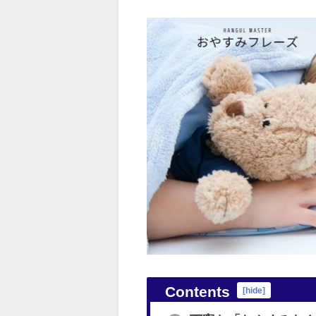
Contents
[
hide
]