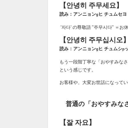
【안녕히 주무세요】
読み：アンニョン
ヒ チュムセヨ
g
'자다' の尊敬語 "주무시다" ＝
【안녕히 주무십시오
読み：アンニョン
ヒ チュムシ
g
p
もう一段階丁寧な「おやすみなさ
という感じです。
お客様や、大変お世話になってい
普通の「おやすみな
【잘 자요】