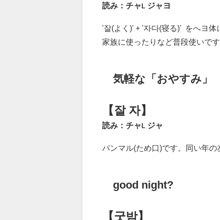
読み：チャ
ジャヨ
L
'잘(よく)' + '자다(寝る)'
家族に使ったりなど普段使いです
気軽な「おやすみ」
【잘 자】
読み：チャ
ジャ
L
パンマル(ため口)です。同い年
good night?
【굿밤】