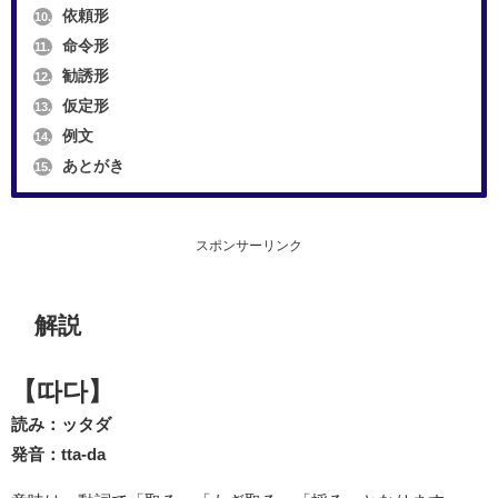
依頼形
10.
命令形
11.
勧誘形
12.
仮定形
13.
例文
14.
あとがき
15.
スポンサーリンク
解説
【따다】
読み：ッタダ
発音：tta-da