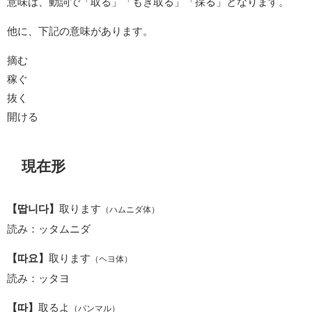
意味は、動詞で「取る」「もぎ取る」「採る」となります。
他に、下記の意味があります。
摘む
稼ぐ
抜く
開ける
現在形
【땁니다】
取ります
（ハムニダ体）
読み：ッタムニダ
【따요】
取ります
（ヘヨ体）
読み：ッタヨ
【따】
取るよ
（パンマル）