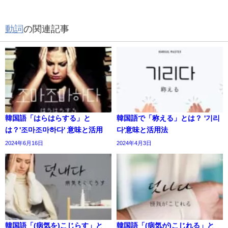
動詞
の関連記事
韓国語「はらはらする」と
韓国語で「称える」とは？ '기리
は？'조마조마하다' 意味と活用
다'意味と活用法
2024年6月16日
2024年4月3日
韓国語「(病気を)こじらす」と
韓国語「(病気が)こじれる」と