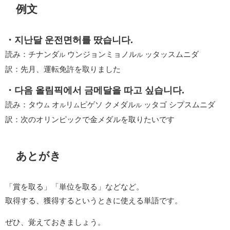
例文
・지난달 운전면허를 땄습니다.
読み：チナンダ
ウンジョンミョノル
ッタッスムニダ
ル
ル
訳：先月、運転免許を取りました
・다음 올림픽에서 금메달을 따고 싶습니다.
読み：タウ
オ
リ
ピゲソ クメダル
ッタゴ シプスムニダ
ム
ル
ム
ル
訳：次のオリンピックで金メダルを取りたいです
あとがき
「賞を取る」「単位を取る」などなど。
取得する、獲得するというときに使える単語です。
ぜひ、覚えておきましょう。