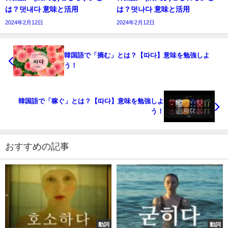
は？덧내다 意味と活用
は？덧나다 意味と活用
2024年2月12日
2024年2月12日
韓国語で「摘む」とは？【따다】意味を勉強しよ
う！
韓国語で「稼ぐ」とは？【따다】意味を勉強しよ
う！
おすすめの記事
動詞
動詞