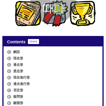
Contents
[
hide
]
解説
1.
現在形
2.
過去形
3.
意志形
4.
現在進行形
5.
過去進行形
6.
否定形
7.
疑問形
8.
願望形
9.