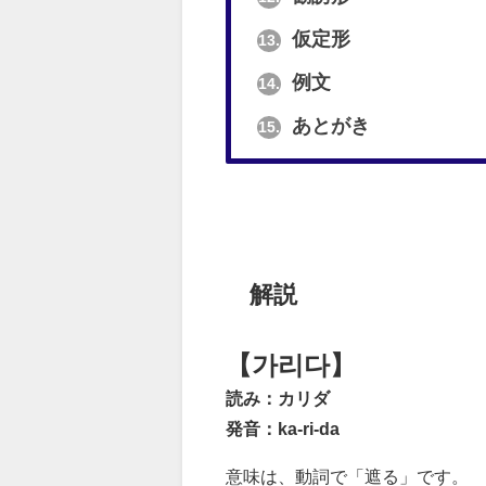
仮定形
13.
例文
14.
あとがき
15.
解説
【가리다】
読み：カリダ
発音：ka-ri-da
意味は、動詞で「遮る」です。