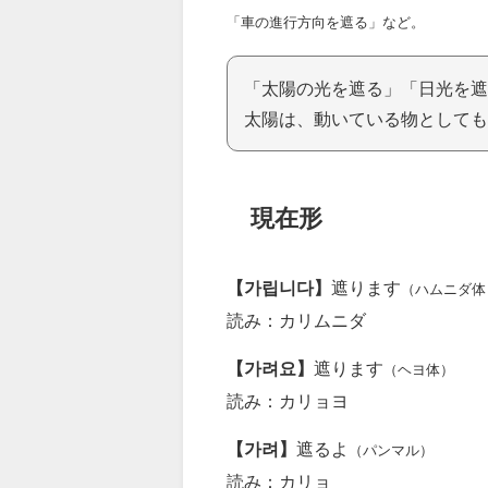
「車の進行方向を遮る」など。
「太陽の光を遮る」「日光を遮
太陽は、動いている物としても
現在形
【가립니다】
遮ります
（ハムニダ体
読み：カリムニダ
【가려요】
遮ります
（ヘヨ体）
読み：カリョヨ
【가려】
遮るよ
（パンマル）
読み：カリョ