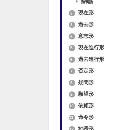
類義語
現在形
2.
過去形
3.
意志形
4.
現在進行形
5.
過去進行形
6.
否定形
7.
疑問形
8.
願望形
9.
依頼形
10.
命令形
11.
勧誘形
12.