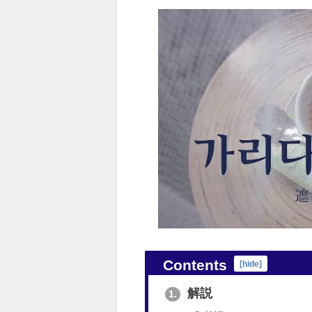
Contents
[
hide
]
解説
1.