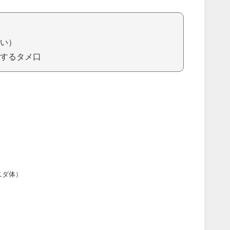
い）
するタメ口
ニダ体）
）