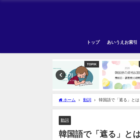
トップ
あいうえお索引
TOPIK
Other
ホーム
動詞
韓国語で「遮る」とは
動詞
韓国語で「遮る」と