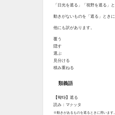
「日光を遮る」「視野を遮る」と
動きがないものを「遮る」ときに
他にも訳があります。
覆う
隠す
選ぶ
見分ける
積み重ねる
類義語
【막다】
遮る
読み：マ
ッタ
ク
※動きがあるものを遮るときに用います