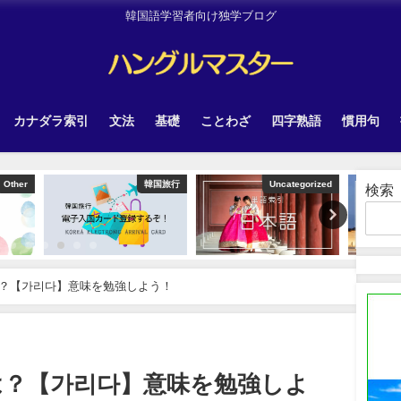
韓国語学習者向け独学ブログ
カナダラ索引
文法
基礎
ことわざ
四字熟語
慣用句
韓国旅行
Uncategorized
Uncategorized
検索
？【가리다】意味を勉強しよう！
は？【가리다】意味を勉強しよ