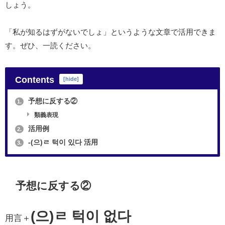
しょう。
「私が知るはずがないでしょ」というような文章で活用できま
す。ぜひ、一読ください。
Contents
[
hide
]
予想に反する②
1.
類義表現
活用例
2.
-(으)ㄹ 턱이 있다 活用
3.
予想に反する②
(으)ㄹ 턱이 없다
用言＋