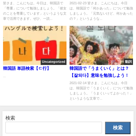
る！
皆さま、こんにちは。今日は、韓国語で
2021-02-23 皆さま、こんにちは。今日
「尊重」について勉強しましょう。「彼女
は、韓国語で「何かあった」について勉強
のことを尊重しています」というような文
しましょう。「元気ないけど、何かあった
章で活用できます。ぜひ、一読...
の？」というような...
Uncategorized
動詞
韓国語 単語検索【ㄷ行】
韓国語で「うまくいく」とは？
【잘되다】意味を勉強しよう！
...
2021-02-14 皆さま、こんにちは。今日
は、韓国語で「うまくいく」について勉強
しましょう。「うまくいってよかった！」
というような文章で...
検索
検索