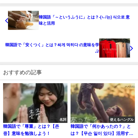
韓国語「～というふうに」とは？-(ㄴ/는) 식으로 意
味と活用
韓国語で「安くつく」とは？싸게 먹히다 の意味を学
ぶ
おすすめの記事
名詞
使えるハングル
韓国語で「尊重」とは？【존
韓国語で「何かあったの？」と
중】意味を勉強しよう！
は？【무슨 일이 있다】活用す