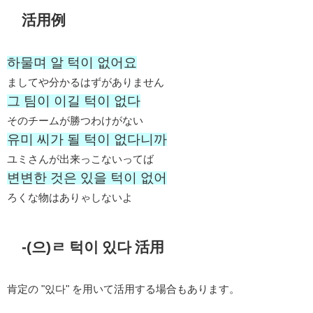
活用例
하물며 알 턱이 없어요
ましてや分かるはずがありません
그 팀이 이길 턱이 없다
そのチームが勝つわけがない
유미 씨가 될 턱이 없다니까
ユミさんが出来っこないってば
변변한 것은 있을 턱이 없어
ろくな物はありゃしないよ
-(으)ㄹ 턱이 있다 活用
肯定の "있다" を用いて活用する場合もあります。