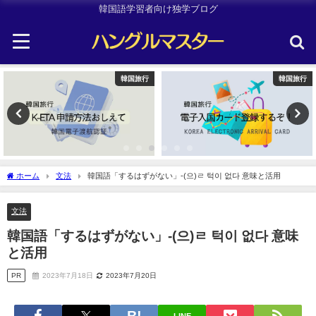
韓国語学習者向け独学ブログ
韓国旅行
TOPIK
ホーム
文法
韓国語「するはずがない」-(으)ㄹ 턱이 없다 意味と活用
文法
韓国語「するはずがない」-(으)ㄹ 턱이 없다 意味
と活用
PR
2023年7月18日
2023年7月20日