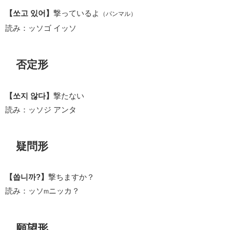
【쏘고 있어】
撃っているよ
（パンマル）
読み：ッソゴ イッソ
否定形
【쏘지 않다】
撃たない
読み：ッソジ アンタ
疑問形
【쏩니까?】
撃ちますか？
読み：ッソ
ニッカ？
m
願望形