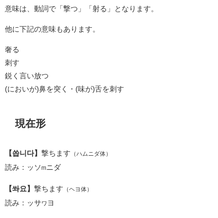
意味は、動詞で「撃つ」「射る」となります。
他に下記の意味もあります。
奢る
刺す
鋭く言い放つ
(においが)鼻を突く・(味が)舌を刺す
現在形
【쏩니다】
撃ちます
（ハムニダ体）
読み：ッソ
ニダ
m
【쏴요】
撃ちます
（ヘヨ体）
読み：ッサ
ヨ
ワ