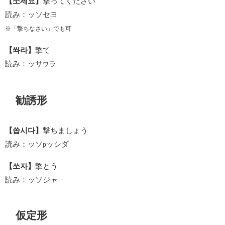
【쏘세요】
撃ってください
読み：ッソセヨ
※「撃ちなさい」でも可
【쏴라】
撃て
読み：ッサ
ラ
ワ
勧誘形
【쏩시다】
撃ちましょう
読み：ッソ
ッシダ
p
【쏘자】
撃とう
読み：ッソジャ
仮定形