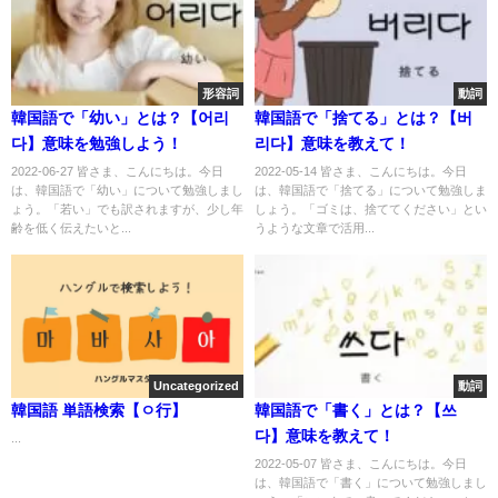
形容詞
動詞
韓国語で「幼い」とは？【어리
韓国語で「捨てる」とは？【버
다】意味を勉強しよう！
리다】意味を教えて！
2022-06-27 皆さま、こんにちは。今日
2022-05-14 皆さま、こんにちは。今日
は、韓国語で「幼い」について勉強しまし
は、韓国語で「捨てる」について勉強しま
ょう。「若い」でも訳されますが、少し年
しょう。「ゴミは、捨ててください」とい
齢を低く伝えたいと...
うような文章で活用...
Uncategorized
動詞
韓国語 単語検索【ㅇ行】
韓国語で「書く」とは？【쓰
다】意味を教えて！
...
2022-05-07 皆さま、こんにちは。今日
は、韓国語で「書く」について勉強しまし