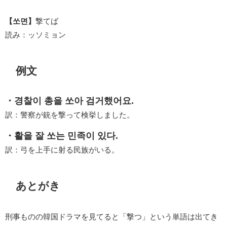
【쏘면】
撃てば
読み：ッソミョン
例文
・경찰이 총을 쏘아 검거했어요.
訳：警察が銃を撃って検挙しました。
・활을 잘 쏘는 민족이 있다.
訳：弓を上手に射る民族がいる。
あとがき
刑事ものの韓国ドラマを見てると「撃つ」という単語は出てき