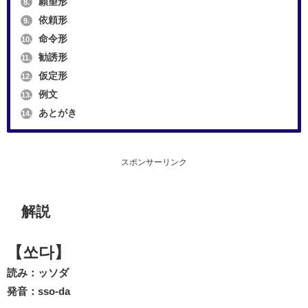
願望形
8.
依頼形
9.
命令形
10.
勧誘形
11.
仮定形
12.
例文
13.
あとがき
14.
スポンサーリンク
解説
【쏘다】
読み：ッソダ
発音：sso-da