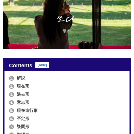
Contents
[
hide
]
解説
1.
現在形
2.
過去形
3.
意志形
4.
現在進行形
5.
否定形
6.
疑問形
7.