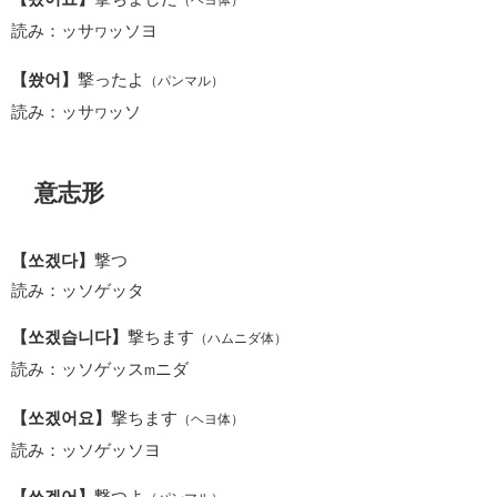
（ヘヨ体）
読み：ッサ
ッソヨ
ワ
【쐈어】
撃ったよ
（パンマル）
読み：ッサ
ッソ
ワ
意志形
【쏘겠다】
撃つ
読み：ッソゲッタ
【쏘겠습니다】
撃ちます
（ハムニダ体）
読み：ッソゲッス
ニダ
m
【쏘겠어요】
撃ちます
（ヘヨ体）
読み：ッソゲッソヨ
【쏘겠어】
撃つよ