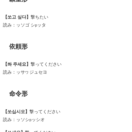
【쏘고 싶다】
撃ちたい
読み：ッソゴ シ
ッタ
p
依頼形
【쏴 주세요】
撃ってください
読み：ッサ
ジュセヨ
ワ
命令形
【쏘십시오】
撃ってください
読み：ッソシ
ッシオ
p