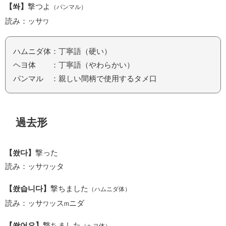
【쏴】
撃つよ
（パンマル）
読み：ッサ
ワ
ハムニダ体：丁寧語（硬い）
ヘヨ体 ：丁寧語（やわらかい）
パンマル ：親しい間柄で使用するタメ口
過去形
【쐈다】
撃った
読み：ッサ
ッタ
ワ
【쐈습니다】
撃ちました
（ハムニダ体）
読み：ッサ
ッス
ニダ
ワ
m
【쐈어요】
撃ちました