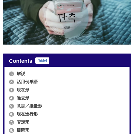
Contents
[
hide
]
解説
1.
活用例単語
2.
現在形
3.
過去形
4.
意志／推量形
5.
現在進行形
6.
否定形
7.
疑問形
8.