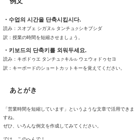
例文
・수업의 시간을 단축시킵시다.
読み：スオブェ シガヌ
タンチュ
シキプシダ
ル
ク
訳：授業の時間を短縮させましょう。
・키보드의 단축키를 외워두세요.
読み：キボドゥエ タンチュ
キル
ウェウォドゥセヨ
ク
ル
訳：キーボードのショートカットキーを覚えてください。
あとがき
「営業時間を短縮しています」というような文章で活用できま
すね。
ぜひ、いろんな例文を作成してみてください。
では、このへんで！