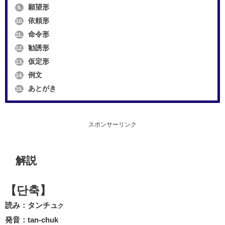
願望形
9.
依頼形
10.
命令形
11.
勧誘形
12.
仮定形
13.
例文
14.
あとがき
15.
スポンサーリンク
解説
【단축】
読み：タンチュ
ク
発音：tan-chuk