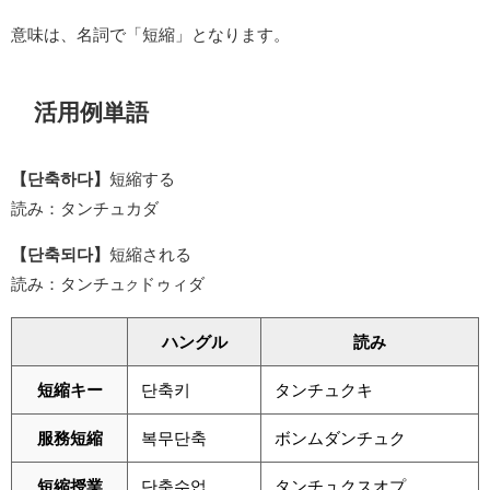
意味は、名詞で「短縮」となります。
活用例単語
【단축하다】
短縮する
読み：タンチュカダ
【단축되다】
短縮される
読み：タンチュ
ドゥィダ
ク
ハングル
読み
短縮キー
단축키
タンチュクキ
服務短縮
복무단축
ボンムダンチュク
短縮授業
단축수업
タンチュクスオプ