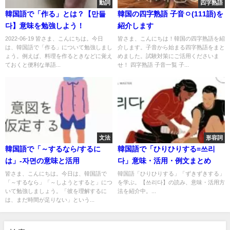
動詞
四字熟語
韓国語で「作る」とは？【만들
韓国の四字熟語 子音ㅇ(111語)を
다】意味を勉強しよう！
紹介します
2022-06-19 皆さま、こんにちは。今日
皆さま、こんにちは！韓国の四字熟語を紹
は、韓国語で「作る」について勉強しまし
介します。子音から始まる四字熟語をまと
ょう。例えば、料理を作るときなどに覚え
めました。試験対策にご活用くださいま
ておくと便利な単語...
せ！ 四字熟語 子音一覧 子...
文法
形容詞
韓国語で「～するなら/するに
韓国語で「ひりひりする=쓰리
は」-자면の意味と活用
다」意味・活用・例文まとめ
皆さま、こんにちは。今日は、韓国語で
韓国語「ひりひりする」「ずきずきする」
「～するなら」「～しようとすると」につ
を学ぶ。【쓰리다】の読み、意味・活用方
いて勉強しましょう。「彼を理解するに
法を紹介中。...
は、まだ時間が足りない」という...