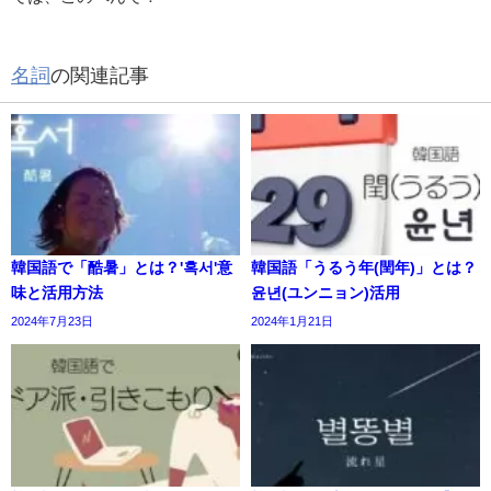
名詞
の関連記事
韓国語で「酷暑」とは？'혹서'意
韓国語「うるう年(閏年)」とは？
味と活用方法
윤년(ユンニョン)活用
2024年7月23日
2024年1月21日